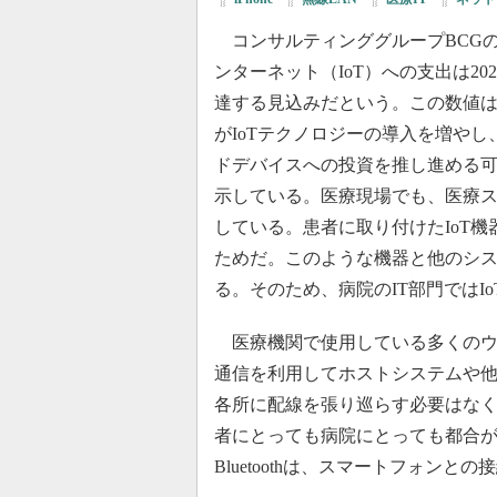
コンサルティンググループBCG
ンターネット（IoT）への支出は202
達する見込みだという。この数値
がIoTテクノロジーの導入を増やし
ドデバイスへの投資を推し進める
示している。医療現場でも、医療ス
している。患者に取り付けたIoT
ためだ。このような機器と他のシ
る。そのため、病院のIT部門ではI
医療機関で使用している多くのウ
通信を利用してホストシステムや
各所に配線を張り巡らす必要はな
者にとっても病院にとっても都合が良い。
Bluetoothは、スマートフォン