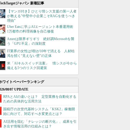
TechTargetジャパン 新着記事
【マンガ付き】ひとり情シス支援の第一人者
が教える”中堅中小企業こそRAGを使うべき
理由”
Uber Eatsに学ぶAIエージェント本番運用術
1万都市の料理画像を自己修復
Azureは限界ギリギリ 絶好調Microsoftを襲
う「GPU不足」の深刻度
IT業界の女性は9割が10年で消える 人材枯
渇を招く“見えない壁”の正体
米「AIキルスイッチ法案」 情シスが今から
備える5つのリスク回避策
ホワイトペーパーランキング
026/08/07 UPDATE
RPAとAIの違いとは？ 定型業務を自動化する
ための具体的な活用方法
国税庁の次世代基幹システム「KSK2」稼働開
始に向けて、対応すべき変更点とは？
AI活用を阻む「ナレッジの断片化」、成果を引
き出す情報活用の仕組みとは？