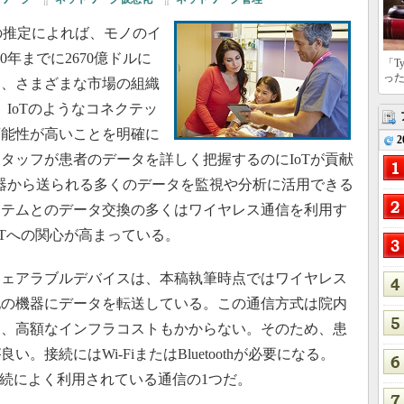
の推定によれば、モノのイ
0年までに2670億ドルに
「T
っ
は、さまざまな市場の組織
、IoTのようなコネクテッ
可能性が高いことを明確に
2
タッフが患者のデータを詳しく把握するのにIoTが貢献
機器から送られる多くのデータを監視や分析に活用できる
ステムとのデータ交換の多くはワイヤレス通信を利用す
oTへの関心が高まっている。
ェアラブルデバイスは、本稿執筆時点ではワイヤレス
他の機器にデータを転送している。この通信方式は院内
く、高額なインフラコストもかからない。そのため、患
接続にはWi-FiまたはBluetoothが必要になる。
との接続によく利用されている通信の1つだ。