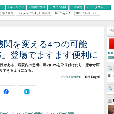
フラ
セキュリティ
業務アプリ
システム開発
IT経営
インダストリー
導入事例
Computer Weekly日本語版
ホワイトペーパー
TechTarget.AI
AI
経営とIT
医療IT
中堅・中小企業とIT
教育IT
が医療機関を変える4つの可能
oth 5」登場でますます便利に
80
題
な可能性がある。病院内の患者に屋内GPSを取り付けたり、患者が医
りできるようになる。
[
Reda Chouffani
，
TechTarget
]
ワーク
|
ネットワーク仮想化
|
ネットワーク管理