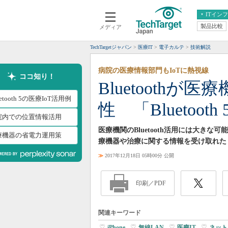
ITイン
製品比較
メディア
クラウド
エンタープライズ
ERP
仮想化
TechTargetジャパン
医療IT
電子カルテ
技術解説
データ分析
サーバ＆ストレージ
病院の医療情報部門もIoTに熱視線
CX
スマートモバイル
ココ知り！
Bluetooth
情報系システム
ネットワーク
uetooth 5の医療IoT活用例
性 「Blueto
システム運用管理
院内での位置情報活用
医療機関のBluetooth活用には大き
療機器の省電力運用策
療機器や治療に関する情報を受け取れた
≫
2017年12月18日 05時00分 公開
印刷／PDF
関連キーワード
iPhone
|
無線LAN
|
医療IT
|
ネット