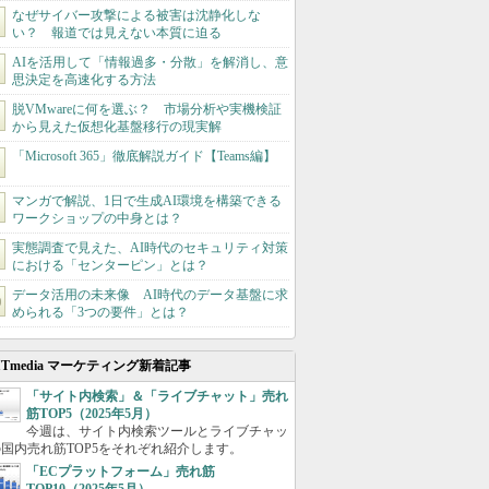
なぜサイバー攻撃による被害は沈静化しな
い？ 報道では見えない本質に迫る
AIを活用して「情報過多・分散」を解消し、意
思決定を高速化する方法
脱VMwareに何を選ぶ？ 市場分析や実機検証
から見えた仮想化基盤移行の現実解
「Microsoft 365」徹底解説ガイド【Teams編】
マンガで解説、1日で生成AI環境を構築できる
ワークショップの中身とは？
実態調査で見えた、AI時代のセキュリティ対策
における「センターピン」とは？
データ活用の未来像 AI時代のデータ基盤に求
められる「3つの要件」とは？
ITmedia マーケティング新着記事
「サイト内検索」＆「ライブチャット」売れ
筋TOP5（2025年5月）
今週は、サイト内検索ツールとライブチャッ
国内売れ筋TOP5をそれぞれ紹介します。
「ECプラットフォーム」売れ筋