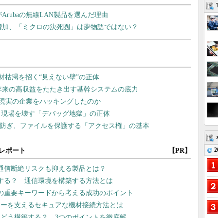
Arubaの無線LAN製品を選んだ理由
が増加、「ミクロの決死圏」は夢物語ではない？
2
レポート
【PR】
 通信断絶リスクも抑える製品とは？
入する？ 通信環境を構築する方法とは
つの重要キーワードから考える成功のポイント
リーを支えるセキュアな機材接続方法とは
はどう構築する？ 3つのポイントを徹底解...