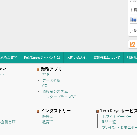
ト構
／B
くあるご質問
TechTargetジャパンとは
お問い合わせ
広告掲載について
利用規
ティ
業務アプリ
ティ
ERP
データ分析
CX
情報系システム
エンタープライズAI
インダストリー
TechTargetサービ
医療IT
ホワイトペーパー
企業とIT
教育IT
RSS一覧
プレゼント＆モニタ