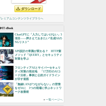
ダウンロード
 プレミアムコンテンツライブラリへ
＠IT eBook
ChatGPTに「入力してはいけない」5
項目――押さえておきたい“生成AIの
NGリスト”
API設計の常識が変わる？ HTTP新
メソッド「QUERY」とセキュリティ
対策を学ぶ
フロンティアAIとサイバーセキュリ
ティ対策の現在地 「17万行のAIコ
ード分析」事例と公的ガイドライン
が示す道筋
「無線LANがつながらない」の苦情
をゼロに 3つの現場に学ぶネットワ
ーク改善術
»
一覧ページへ