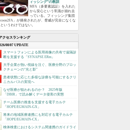
ィッシング”の教訓
MFA（多要素認証）を入れた
から安心という常識が崩れ去
っている。フィッシング集団
ycoon2FA」が摘発されたが、脅威が完全になくな
たというわけではない。
アクセスランキング
026/08/07 UPDATE
スマートフォンによる医用画像の共有で遠隔診
断を支援する「SYNAPSE ERm」
大手企業が熱い視線を注ぐ、医療分野のブロッ
クチェーンの“光と影”
患者状態に応じた多様な診療を可能にするクリ
ニカルパスの実現へ
なぜ医療が狙われるのか？ 2025年版
「DBIR」で読み解くデータ侵害の実態
チーム医療の推進を支援する電子カルテ
「HOPE/EGMAIN-GX」
将来の地域医療連携にも対応する電子カルテ
「HOPE/EGMAIN-CX」
検体検査におけるシステム間連携のガイドライ