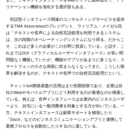
また、テキストインタフェースをWebサイトに組み込んで、アプ
リケーション機能を強化する選択肢もある。
対話型インタフェース関連のコンサルティングサービスを提供
するTMA Associatesのプレジデント、ウィリアム・メイゼル氏
は「テキストや音声による自然言語処理を利用できるシステム
は、次の段階のオペレーティングシステムになり得る。だからこ
そ、これほど多くの企業がこの分野に投資している」と話す。こ
れまではGUI（グラフィカルユーザーインタフェース）が長い間
問題なく機能していたが、機能やアプリがあまりに多くなり、ス
マートフォンの小さな画面に収まらなくなってきた。こうした限
界を解決するのが、テキストや音声での自然言語処理だという。
チャットbot開発基盤の活用はまだ初期段階であり、企業は自
社のWebやモバイルアプリにどう利用するのが最適なのか模索し
ている。例えば、音声インタフェースは企業内のビジネスユーザ
ーより、自宅にいる一般消費者を対象とする方が向いている。一
方、テキストインタフェースは顧客サポートを補強したり
「Slack」などのビジネスコミュニケーションアプリと連携して
業務プロセスを自動化したりするのに適している。