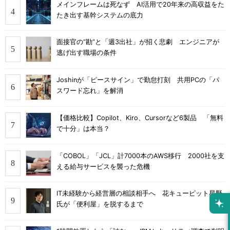
メインフレームは死なず AI活用で20年来の高収益をた
たき出す基幹システムの底力
面接官の“勘”と「週3出社」が招く悲劇 エンジニアが
逃げ出す職場の条件
Joshinが「ピースサイン」で勤怠打刻 共用PCの「パ
スワード忘れ」を解消
【価格比較】Copilot、Kiro、Cursorなど6製品 「無料
で十分」は本当？
「COBOL」「JCL」計7000本のAWS移行 2000社を支
える給与サービスを襲った危機
IT未経験から経営層の相談相手へ 花キューピット星野
氏が「便利屋」を脱するまで