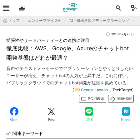
トップ
エンタープライズAI
AI／機械学習／ディープラーニング
2018年2月23日
拡張性やサードパーティーとの連携に注目
徹底比較：AWS、Google、Azureのチャットbot
開発基盤はどれが最適？
音声やテキストメッセージでアプリケーションとやりとりしたい
ユーザーが増え、チャットbotの人気が上昇中だ。これに伴い、
パブリッククラウドでのチャットbot開発が注目を集めている。
[
George Lawton
，TechTarget]
PC用表示
関連情報
Share
Post
LINE
Hatena
関連キーワード