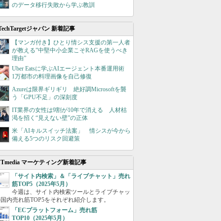
のデータ移行失敗から学ぶ教訓
TechTargetジャパン 新着記事
【マンガ付き】ひとり情シス支援の第一人者
が教える”中堅中小企業こそRAGを使うべき
理由”
Uber Eatsに学ぶAIエージェント本番運用術
1万都市の料理画像を自己修復
Azureは限界ギリギリ 絶好調Microsoftを襲
う「GPU不足」の深刻度
IT業界の女性は9割が10年で消える 人材枯
渇を招く“見えない壁”の正体
米「AIキルスイッチ法案」 情シスが今から
備える5つのリスク回避策
ITmedia マーケティング新着記事
「サイト内検索」＆「ライブチャット」売れ
筋TOP5（2025年5月）
今週は、サイト内検索ツールとライブチャッ
国内売れ筋TOP5をそれぞれ紹介します。
「ECプラットフォーム」売れ筋
TOP10（2025年5月）