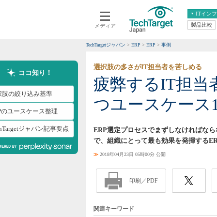
ITイン
製品比較
メディア
クラウド
エンタープライズ
ERP
仮想化
TechTargetジャパン
ERP
ERP
事例
データ分析
サーバ＆ストレージ
選択肢の多さがIT担当者を苦しめる
CX
スマートモバイル
ココ知り！
疲弊するIT担当
情報系システム
ネットワーク
択肢の絞り込み基準
つユースケース1
システム運用管理
RPのユースケース整理
chTargetジャパン記事要点
ERP選定プロセスでまずしなければなら
で、組織にとって最も効果を発揮するER
≫
2018年04月23日 05時00分 公開
印刷／PDF
関連キーワード