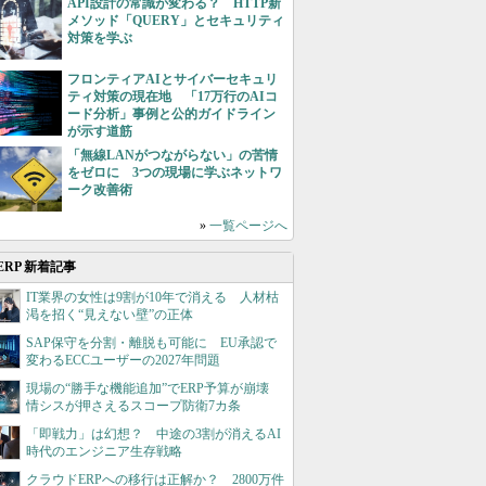
API設計の常識が変わる？ HTTP新
メソッド「QUERY」とセキュリティ
対策を学ぶ
フロンティアAIとサイバーセキュリ
ティ対策の現在地 「17万行のAIコ
ード分析」事例と公的ガイドライン
が示す道筋
「無線LANがつながらない」の苦情
をゼロに 3つの現場に学ぶネットワ
ーク改善術
»
一覧ページへ
ERP 新着記事
IT業界の女性は9割が10年で消える 人材枯
渇を招く“見えない壁”の正体
SAP保守を分割・離脱も可能に EU承認で
変わるECCユーザーの2027年問題
現場の“勝手な機能追加”でERP予算が崩壊
情シスが押さえるスコープ防衛7カ条
「即戦力」は幻想？ 中途の3割が消えるAI
時代のエンジニア生存戦略
クラウドERPへの移行は正解か？ 2800万件