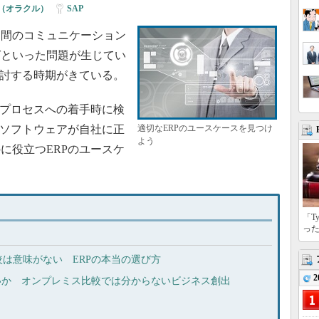
le（オラクル）
|
SAP
間のコミュニケーション
グといった問題が生じてい
検討する時期がきている。
プロセスへの着手時に検
Pソフトウェアが自社に正
適切なERPのユースケースを見つけ
よう
に役立つERPのユースケ
「T
っ
較は意味がない ERPの本当の選び方
2
しないか オンプレミス比較では分からないビジネス創出