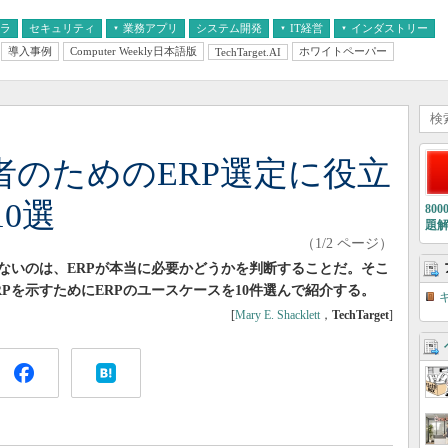
フラ
セキュリティ
業務アプリ
システム開発
IT経営
インダストリー
導入事例
Computer Weekly日本語版
ホワイトペーパー
TechTarget.AI
AI
経営とIT
医療IT
中堅・中小企業とIT
教育IT
者のためのERP選定に役立
0選
80
題
（1/2 ページ）
ないのは、ERPが本当に必要かどうかを判断することだ。そこ
Pを示すためにERPのユースケースを10件選んで紹介する。
[
Mary E. Shacklett
，
TechTarget
]