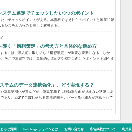
システム選定でチェックしたい8つのポイント
たいチェックポイントがある。本資料ではそれらのポイントと国産12製
あるシステムの強みを詳しく解説する。
ズ
功へ導く「構想策定」の考え方と具体的な進め方
受するには、導入前に取り組む「構想策定」が重要な要素になる。しか
い。そこで本資料では、具体的な進め方や成功に向けたポイントを紹介す
システムのデータ連携強化」、どう実現する？
合や決算早期化が進んだが、決算業務では非効率な面が拭えない状況にあ
分であり、ERPでこぼれ落ちる業務範囲をカバーする仕組みが求められて
くあるご質問
TechTargetジャパンとは
お問い合わせ
広告掲載について
利用規