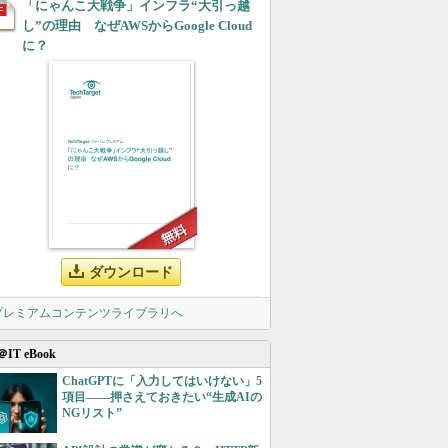
「にゃんこ大戦争」インフラ“大引っ越
し”の理由 なぜAWSからGoogle Cloud
に？
ダウンロード
 プレミアムコンテンツライブラリへ
＠IT eBook
ChatGPTに「入力してはいけない」5
項目――押さえておきたい“生成AIの
NGリスト”