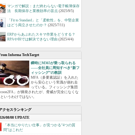
マンガで解説：まだ終わらない電子帳簿保存
法 長期保存と業務効率の盲点
(2025/9/5)
「Fit to Standard」と「柔軟性」を、中堅企業
はどう両立させたのか？
(2025/7/11)
ERPからあぶれたスキマ作業をどうする？
RPAやBIでは解決できない理由
(2025/4/4)
From Informa TechTarget
瞬時にM365が乗っ取られる
――全社員に周知すべき“新フ
ィッシング”の教訓
MFA（多要素認証）を入れた
から安心という常識が崩れ去
っている。フィッシング集団
ycoon2FA」が摘発されたが、脅威が完全になくな
たというわけではない。
アクセスランキング
026/08/08 UPDATE
「本当にやりたい仕事」が見つかる“4つの質
問”はこれだ