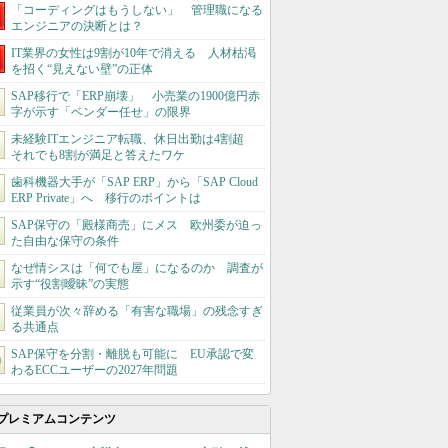
「コーディングはもうしない」 管理職になる
エンジニアの決断とは？
IT業界の女性は9割が10年で消える 人材枯渇
を招く“見えない壁”の正体
SAP移行で「ERP崩壊」 小売業の1900億円赤
字が示す「ベンダー任せ」の限界
未経験ITエンジニア転職、休日出勤は4割超
それでも8割が満足と答えたワケ
歯科機器大手が「SAP ERP」から「SAP Cloud
ERP Private」へ 移行のポイントは
SAP保守の「殿様商売」にメス 欧州委が迫っ
た自由な保守の条件
なぜ情シスは「何でも屋」になるのか 調査が
示す“役割曖昧”の実態
従業員が次々辞める「有害な職場」の残念すぎ
る共通点
SAP保守を分割・離脱も可能に EU承認で変
わるECCユーザーの2027年問題
プレミアムコンテンツ