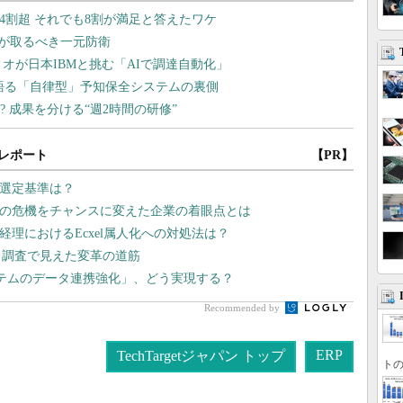
レポート
【PR】
の選定基準は？
スの危機をチャンスに変えた企業の着眼点とは
経理におけるEcxel属人化への対処法は？
 調査で見えた変革の道筋
テムのデータ連携強化」、どう実現する？
Recommended by
ERP
TechTargetジャパン トップ
トの