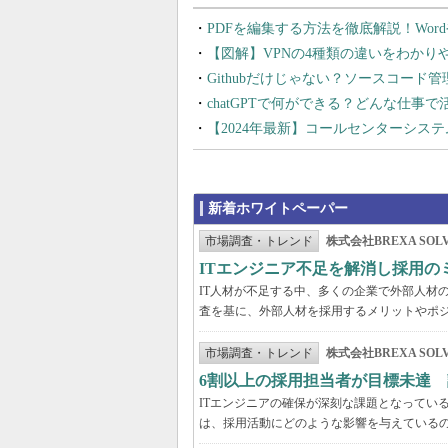
PDFを編集する方法を徹底解説！Wor
【図解】VPNの4種類の違いをわか
Githubだけじゃない？ソースコード
chatGPTで何ができる？どんな仕事
【2024年最新】コールセンターシス
新着ホワイトペーパー
市場調査・トレンド
株式会社BREXA SOLV
ITエンジニア不足を解消し採用
IT人材が不足する中、多くの企業で外部人材の
査を基に、外部人材を採用するメリットやポ
市場調査・トレンド
株式会社BREXA SOLV
6割以上の採用担当者が目標未達 
ITエンジニアの確保が深刻な課題となってい
は、採用活動にどのような影響を与えている