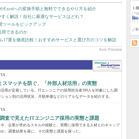
ト構
dやExcelへの変換手順と無料でできるやり方を紹介
りやすく解説！自社に最適なサービスはどれ？
管理ツールをピックアップ
／B
で活用できるのか
テム17選を徹底比較！おすすめサービスと選び方のコツを解説
IA
のミスマッチを防ぐ、「外部人材活用」の実態
活用が定着している。ITエンジニアの採用担当者399人を対象にした調
ジション別の活用状況、月額単価などのリアルなデータを紹介する。
IA
調査で見えたITエンジニア採用の実態と課題
る今、企業が求めるスキルや経験と、実際に採用できる人材とのギャップ
のか。調査結果を基に、その実態と課題を探った。