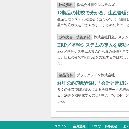
比較資料
株式会社日立システムズ
12製品の比較で分かる、生産管理
生産管理システムの選定に当たっては、注目し
品の対応状況を分かりやすくまとめた上で、
技術文書・技術解説
株式会社日立システム
ERP／基幹システムの導入を成
ERP／基幹システムの導入から真の価値を享
し、自社のみで構想策定を実施するのは難し
る。
製品資料
ブラックライン株式会社
経理の約7割が悩む「会計と周辺
多くの企業でERP導入による会計データの統
る。決算を効率化するにはERPだけでは不十
いる。
ログイン
会員登録
パスワード再設定
よ