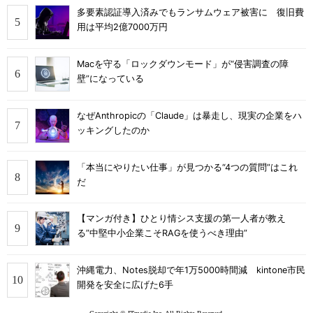
多要素認証導入済みでもランサムウェア被害に 復旧費
用は平均2億7000万円
Macを守る「ロックダウンモード」が“侵害調査の障
壁”になっている
なぜAnthropicの「Claude」は暴走し、現実の企業をハ
ッキングしたのか
「本当にやりたい仕事」が見つかる“4つの質問”はこれ
だ
【マンガ付き】ひとり情シス支援の第一人者が教え
る”中堅中小企業こそRAGを使うべき理由”
沖縄電力、Notes脱却で年1万5000時間減 kintone市民
開発を安全に広げた6手