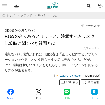
トップ
クラウド
PaaS
比較
2018年9月7日
開発者から見たPaaS
PaaSの余りあるメリットと、注意すべきリスク
比較時に聞くべき質問とは
（1/3 ページ）
適切なPaaS環境があれば、開発者は「正しく動作するアプリケ
ーションを作る」という最も重要な点に専念できる。だが、
PaaS環境は新しいリスクももたらす。特にロックインに関する
リスクが生まれる。
[
Zachary Flower
，TechTarget]
PC用表示
関連情報
Share
Post
LINE
Hatena