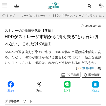
トップ
サーバ＆ストレージ
SSD／半導体ストレージ／フラッシュス
2019年5月15日
ストレージの新旧交代劇【前編】
HDDがストレージ市場から“消え去る”とは言い切
れない、これだけの理由
SSDへの置き換えが徐々に進み、HDD全体の市場は縮小傾向にあ
る。ただし、HDDが市場から消え去るわけではなく、新たな役割
にシフトしている。HDDはこれからどう使われるのだろうか。
[
渡邉利和
，著]
PC用表示
関連情報
Share
Post
LINE
Hatena
関連キーワード