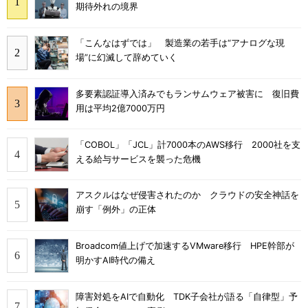
期待外れの境界
「こんなはずでは」 製造業の若手は“アナログな現
場”に幻滅して辞めていく
多要素認証導入済みでもランサムウェア被害に 復旧費
用は平均2億7000万円
「COBOL」「JCL」計7000本のAWS移行 2000社を支
える給与サービスを襲った危機
アスクルはなぜ侵害されたのか クラウドの安全神話を
崩す「例外」の正体
Broadcom値上げで加速するVMware移行 HPE幹部が
明かすAI時代の備え
障害対処をAIで自動化 TDK子会社が語る「自律型」予