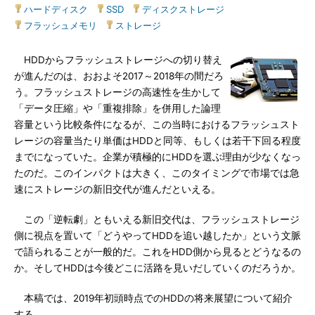
ハードディスク
|
SSD
|
ディスクストレージ
|
フラッシュメモリ
|
ストレージ
HDDからフラッシュストレージへの切り替え
が進んだのは、おおよそ2017～2018年の間だろ
う。フラッシュストレージの高速性を生かして
「データ圧縮」や「重複排除」を併用した論理
容量という比較条件になるが、この当時におけるフラッシュスト
レージの容量当たり単価はHDDと同等、もしくは若干下回る程度
までになっていた。企業が積極的にHDDを選ぶ理由が少なくなっ
たのだ。このインパクトは大きく、このタイミングで市場では急
速にストレージの新旧交代が進んだといえる。
この「逆転劇」ともいえる新旧交代は、フラッシュストレージ
側に視点を置いて「どうやってHDDを追い越したか」という文脈
で語られることが一般的だ。これをHDD側から見るとどうなるの
か。そしてHDDは今後どこに活路を見いだしていくのだろうか。
本稿では、2019年初頭時点でのHDDの将来展望について紹介
する。