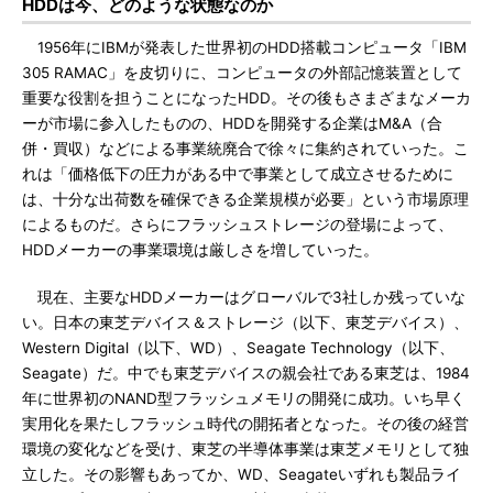
HDDは今、どのような状態なのか
1956年にIBMが発表した世界初のHDD搭載コンピュータ「IBM
305 RAMAC」を皮切りに、コンピュータの外部記憶装置として
重要な役割を担うことになったHDD。その後もさまざまなメーカ
ーが市場に参入したものの、HDDを開発する企業はM&A（合
併・買収）などによる事業統廃合で徐々に集約されていった。こ
れは「価格低下の圧力がある中で事業として成立させるために
は、十分な出荷数を確保できる企業規模が必要」という市場原理
によるものだ。さらにフラッシュストレージの登場によって、
HDDメーカーの事業環境は厳しさを増していった。
現在、主要なHDDメーカーはグローバルで3社しか残っていな
い。日本の東芝デバイス＆ストレージ（以下、東芝デバイス）、
Western Digital（以下、WD）、Seagate Technology（以下、
Seagate）だ。中でも東芝デバイスの親会社である東芝は、1984
年に世界初のNAND型フラッシュメモリの開発に成功。いち早く
実用化を果たしフラッシュ時代の開拓者となった。その後の経営
環境の変化などを受け、東芝の半導体事業は東芝メモリとして独
立した。その影響もあってか、WD、Seagateいずれも製品ライ