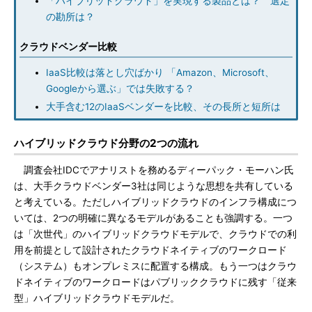
「ハイブリッドクラウド」を実現する製品とは？ 選定
の勘所は？
クラウドベンダー比較
IaaS比較は落とし穴ばかり 「Amazon、Microsoft、
Googleから選ぶ」では失敗する？
大手含む12のIaaSベンダーを比較、その長所と短所は
ハイブリッドクラウド分野の2つの流れ
調査会社IDCでアナリストを務めるディーパック・モーハン氏
は、大手クラウドベンダー3社は同じような思想を共有している
と考えている。ただしハイブリッドクラウドのインフラ構成につ
いては、2つの明確に異なるモデルがあることも強調する。一つ
は「次世代」のハイブリッドクラウドモデルで、クラウドでの利
用を前提として設計されたクラウドネイティブのワークロード
（システム）もオンプレミスに配置する構成。もう一つはクラウ
ドネイティブのワークロードはパブリッククラウドに残す「従来
型」ハイブリッドクラウドモデルだ。