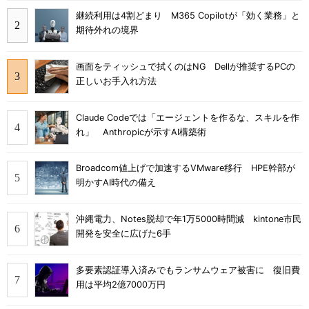
継続利用は4割どまり M365 Copilotが「効く業務」と
期待外れの境界
画面をティッシュで拭くのはNG Dellが推奨するPCの
正しいお手入れ方法
Claude Codeでは「エージェントを作るな、スキルを作
れ」 Anthropicが示すAI構築術
Broadcom値上げで加速するVMware移行 HPE幹部が
明かすAI時代の備え
沖縄電力、Notes脱却で年1万5000時間減 kintone市民
開発を安全に広げた6手
多要素認証導入済みでもランサムウェア被害に 復旧費
用は平均2億7000万円