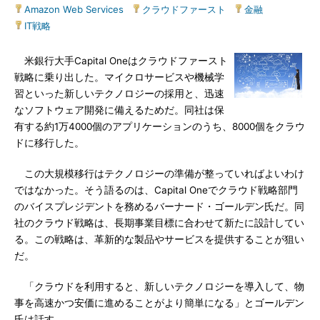
Amazon Web Services
|
クラウドファースト
|
金融
|
IT戦略
米銀行大手Capital Oneはクラウドファースト
戦略に乗り出した。マイクロサービスや機械学
習といった新しいテクノロジーの採用と、迅速
なソフトウェア開発に備えるためだ。同社は保
有する約1万4000個のアプリケーションのうち、8000個をクラウ
ドに移行した。
この大規模移行はテクノロジーの準備が整っていればよいわけ
ではなかった。そう語るのは、Capital Oneでクラウド戦略部門
のバイスプレジデントを務めるバーナード・ゴールデン氏だ。同
社のクラウド戦略は、長期事業目標に合わせて新たに設計してい
る。この戦略は、革新的な製品やサービスを提供することが狙い
だ。
「クラウドを利用すると、新しいテクノロジーを導入して、物
事を高速かつ安価に進めることがより簡単になる」とゴールデン
氏は話す。