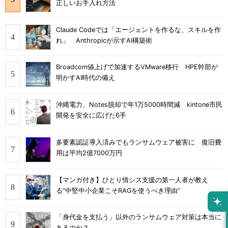
正しいお手入れ方法
Claude Codeでは「エージェントを作るな、スキルを作
れ」 Anthropicが示すAI構築術
Broadcom値上げで加速するVMware移行 HPE幹部が
明かすAI時代の備え
沖縄電力、Notes脱却で年1万5000時間減 kintone市民
開発を安全に広げた6手
多要素認証導入済みでもランサムウェア被害に 復旧費
用は平均2億7000万円
【マンガ付き】ひとり情シス支援の第一人者が教え
る”中堅中小企業こそRAGを使うべき理由”
「身代金を支払う」以外のランサムウェア対策は本当に
あるのか？