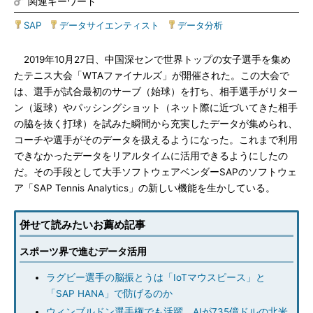
関連キーワード
SAP
|
データサイエンティスト
|
データ分析
2019年10月27日、中国深センで世界トップの女子選手を集め
たテニス大会「WTAファイナルズ」が開催された。この大会で
は、選手が試合最初のサーブ（始球）を打ち、相手選手がリター
ン（返球）やパッシングショット（ネット際に近づいてきた相手
の脇を抜く打球）を試みた瞬間から充実したデータが集められ、
コーチや選手がそのデータを扱えるようになった。これまで利用
できなかったデータをリアルタイムに活用できるようにしたの
だ。その手段として大手ソフトウェアベンダーSAPのソフトウェ
ア「SAP Tennis Analytics」の新しい機能を生かしている。
併せて読みたいお薦め記事
スポーツ界で進むデータ活用
ラグビー選手の脳振とうは「IoTマウスピース」と
「SAP HANA」で防げるのか
ウィンブルドン選手権でも活躍、AIが735億ドルの北米