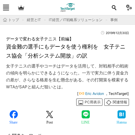
トップ
経営とIT
IT経営／IT戦略系ソリューション
事例
2019年12月30日
データで変わる女子テニス【前編】
資金難の選手にもデータを使う権利を 女子テニ
ス協会「分析システム開放」の訳
女子テニスの選手やコーチはデータを活用して、対戦相手の戦術
の傾向を明らかにできるようになった。一方で実力に伴う資金力
の差が、さらなる格差を生む懸念がある。その打開策を模索する
WTAがSAPと組んだ狙いとは。
[
Eric Avidon
，TechTarget]
PC用表示
関連情報
Share
Post
LINE
Hatena