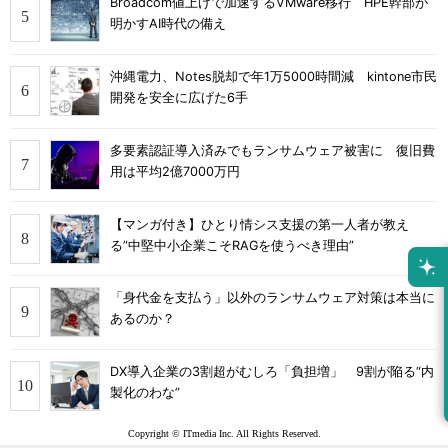
Broadcom値上げで加速するVMware移行 HPE幹部が
明かすAI時代の備え
沖縄電力、Notes脱却で年1万5000時間減 kintone市民
開発を安全に広げた6手
多要素認証導入済みでもランサムウェア被害に 復旧費
用は平均2億7000万円
【マンガ付き】ひとり情シス支援の第一人者が教え
る”中堅中小企業こそRAGを使うべき理由”
「身代金を支払う」以外のランサムウェア対策は本当に
あるのか？
DX導入企業の3割超がむしろ「負担増」 9割が陥る“内
製化のわな”
Copyright © ITmedia Inc. All Rights Reserved.