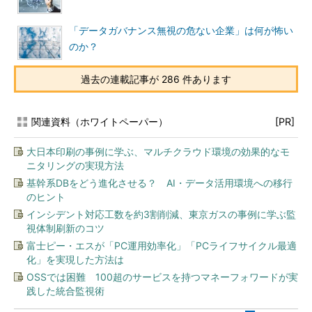
「データガバナンス無視の危ない企業」は何が怖い
のか？
過去の連載記事が 286 件あります
関連資料（ホワイトペーパー）
[PR]
大日本印刷の事例に学ぶ、マルチクラウド環境の効果的なモ
ニタリングの実現方法
基幹系DBをどう進化させる？ AI・データ活用環境への移行
のヒント
インシデント対応工数を約3割削減、東京ガスの事例に学ぶ監
視体制刷新のコツ
富士ピー・エスが「PC運用効率化」「PCライフサイクル最適
化」を実現した方法は
OSSでは困難 100超のサービスを持つマネーフォワードが実
践した統合監視術