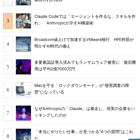
Claude Codeでは「エージェントを作るな、スキルを作
れ」 Anthropicが示すAI構築術
Broadcom値上げで加速するVMware移行 HPE幹部が
明かすAI時代の備え
多要素認証導入済みでもランサムウェア被害に 復旧費
用は平均2億7000万円
Macを守る「ロックダウンモード」が“侵害調査の障
壁”になっている
なぜAnthropicの「Claude」は暴走し、現実の企業をハ
ッキングしたのか
「本当にやりたい仕事」が見つかる“4つの質問”はこれ
だ