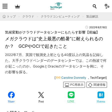
トップ
クラウド
クラウドコンピューティング
製品解説
2022年8月18日
気候変動がクラウドデータセンターにもたらす影響【前編】
メガクラウドは“史上最悪の酷暑”に耐えられるの
か？ GCPやOCIで起きたこと
2022年7月、英国で観測史上初となる40度以上の気温を記録し
た。大手クラウドベンダーのデータセンターでは、この熱波で何
が起こったのか。GoogleとOracleのデータセンターを例に、そ
の影響を探る。
[
Caroline Donnelly
，TechTarget]
PC用表示
関連情報
Share
Post
LINE
Hatena