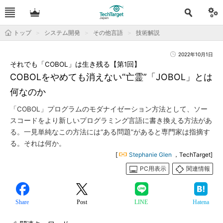
トップ
システム開発
その他言語
技術解説
2022年10月1日
それでも「COBOL」は生き残る【第1回】
COBOLをやめても消えない“亡霊”「JOBOL」とは
何なのか
「COBOL」プログラムのモダナイゼーション方法として、ソー
スコードをより新しいプログラミング言語に書き換える方法があ
る。一見単純なこの方法には“ある問題”があると専門家は指摘す
る。それは何か。
[
Stephanie Glen
，TechTarget]
PC用表示
関連情報
Share
Post
LINE
Hatena