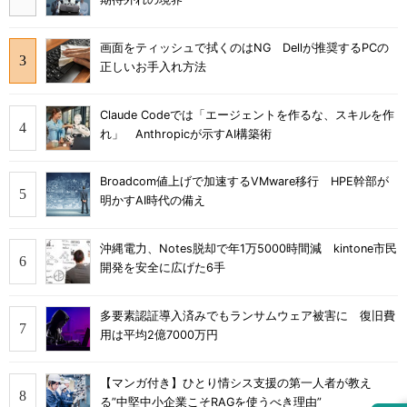
画面をティッシュで拭くのはNG Dellが推奨するPCの
正しいお手入れ方法
Claude Codeでは「エージェントを作るな、スキルを作
れ」 Anthropicが示すAI構築術
Broadcom値上げで加速するVMware移行 HPE幹部が
明かすAI時代の備え
沖縄電力、Notes脱却で年1万5000時間減 kintone市民
開発を安全に広げた6手
多要素認証導入済みでもランサムウェア被害に 復旧費
用は平均2億7000万円
【マンガ付き】ひとり情シス支援の第一人者が教え
る”中堅中小企業こそRAGを使うべき理由”