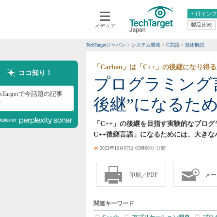
ITイン
製品比較
メディア
クラウド
エンタープライズ
ERP
仮想化
TechTargetジャパン
システム開発
C言語
技術解説
データ分析
サーバ＆ストレージ
「Carbon」は「C++」の後継になり得
CX
スマートモバイル
ココ知り！
プログラミング言語
情報系システム
ネットワーク
chTargetで今話題の記事
後継”になるた
システム運用管理
？
「C++」の後継を目指す実験的なプログラミン
C++後継言語」になるためには、大き
≫
2022年10月07日 05時00分 公開
印刷／PDF
メー
関連キーワード