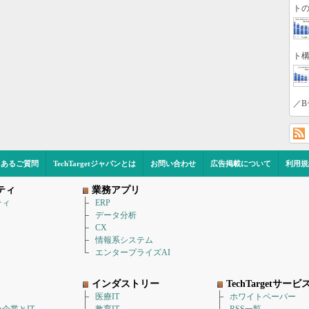
トの
ト構
／B
くあるご質問
TechTargetジャパンとは
お問い合わせ
広告掲載について
利用規
ティ
業務アプリ
ティ
ERP
データ分析
CX
情報系システム
エンタープライズAI
インダストリー
TechTargetサービ
医療IT
ホワイトペーパー