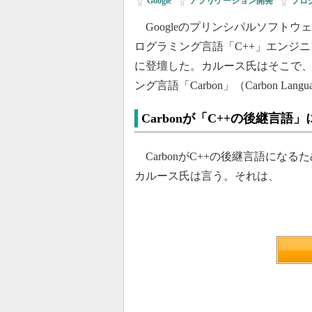
Google
|
アプリケーション開発
|
プロ
Googleのプリンシパルソフト
ログラミング言語「C++」エンジニア向
に登壇した。カルース氏はそこで、
ング言語「Carbon」（Carbon La
Carbonが「C++の後継言
CarbonがC++の後継言語になる
カルース氏は言う。それは、