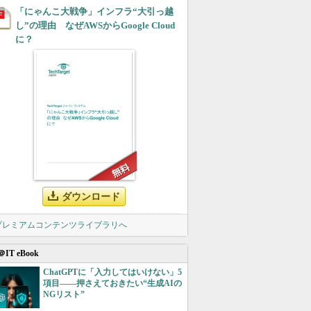
「にゃんこ大戦争」インフラ“大引っ越
し”の理由 なぜAWSからGoogle Cloud
に？
ダウンロード
 プレミアムコンテンツライブラリへ
＠IT eBook
ChatGPTに「入力してはいけない」5
項目――押さえておきたい“生成AIの
NGリスト”