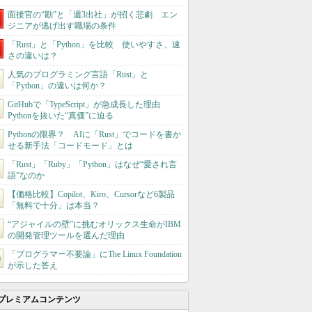
面接官の“勘”と「週3出社」が招く悲劇 エン
ジニアが逃げ出す職場の条件
「Rust」と「Python」を比較 使いやすさ、速
さの違いは？
人気のプログラミング言語「Rust」と
「Python」の違いは何か？
GitHubで「TypeScript」が急成長した理由
Pythonを抜いた“真価”に迫る
Pythonの限界？ AIに「Rust」でコードを書か
せる新手法「コードモード」とは
「Rust」「Ruby」「Python」はなぜ“愛され言
語”なのか
【価格比較】Copilot、Kiro、Cursorなど6製品
「無料で十分」は本当？
“アジャイルの壁”に挑むオリックス生命がIBM
の開発管理ツールを選んだ理由
「プログラマー不要論」にThe Linux Foundation
が示した答え
プレミアムコンテンツ