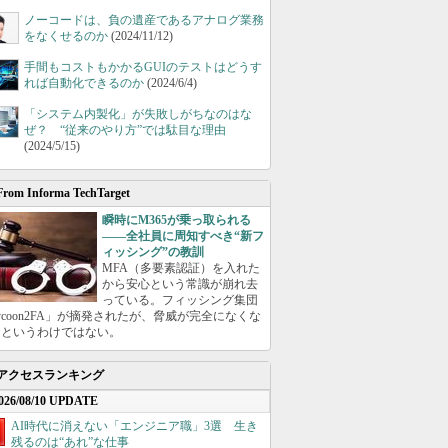
ノーコードは、負の遺産であるアナログ業務
をなくせるのか
(2024/11/12)
手間もコストもかかるGUIのテストはどうす
れば自動化できるのか
(2024/6/4)
「システム内製化」が失敗しがちなのはな
ぜ？ “従来のやり方”では駄目な理由
(2024/5/15)
From Informa TechTarget
瞬時にM365が乗っ取られる
――全社員に周知すべき“新フ
ィッシング”の教訓
MFA（多要素認証）を入れた
から安心という常識が崩れ去
っている。フィッシング集団
ycoon2FA」が摘発されたが、脅威が完全になくな
たというわけではない。
アクセスランキング
026/08/10 UPDATE
AI時代に消えない「エンジニア職」3選 生き
残るのは“あれ”な仕事