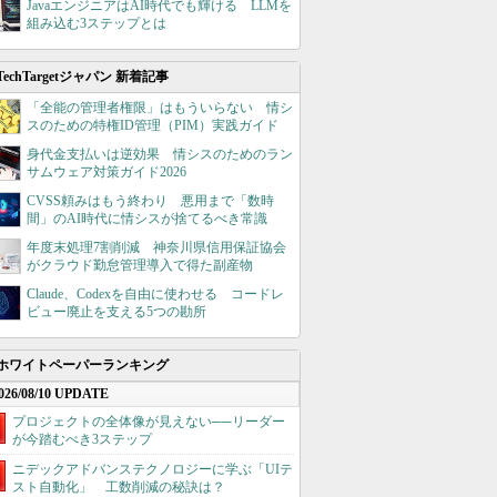
JavaエンジニアはAI時代でも輝ける LLMを
組み込む3ステップとは
TechTargetジャパン 新着記事
「全能の管理者権限」はもういらない 情シ
スのための特権ID管理（PIM）実践ガイド
身代金支払いは逆効果 情シスのためのラン
サムウェア対策ガイド2026
CVSS頼みはもう終わり 悪用まで「数時
間」のAI時代に情シスが捨てるべき常識
年度末処理7割削減 神奈川県信用保証協会
がクラウド勤怠管理導入で得た副産物
Claude、Codexを自由に使わせる コードレ
ビュー廃止を支える5つの勘所
ホワイトペーパーランキング
026/08/10 UPDATE
プロジェクトの全体像が見えない──リーダー
が今踏むべき3ステップ
ニデックアドバンステクノロジーに学ぶ「UIテ
スト自動化」 工数削減の秘訣は？