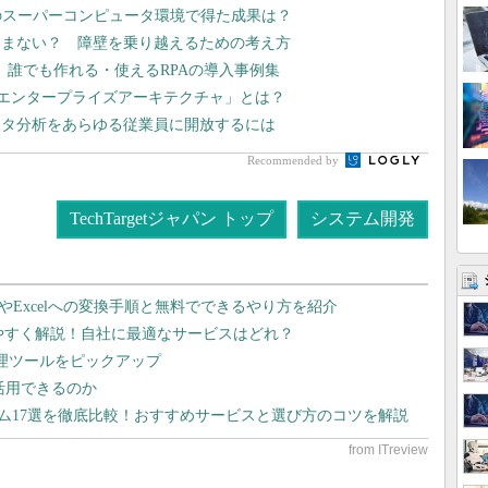
のスーパーコンピュータ環境で得た成果は？
進まない？ 障壁を乗り越えるための考え方
、誰でも作れる・使えるRPAの導入事例集
型エンタープライズアーキテクチャ」とは？
ータ分析をあらゆる従業員に開放するには
Recommended by
TechTargetジャパン トップ
システム開発
dやExcelへの変換手順と無料でできるやり方を紹介
りやすく解説！自社に最適なサービスはどれ？
管理ツールをピックアップ
で活用できるのか
テム17選を徹底比較！おすすめサービスと選び方のコツを解説