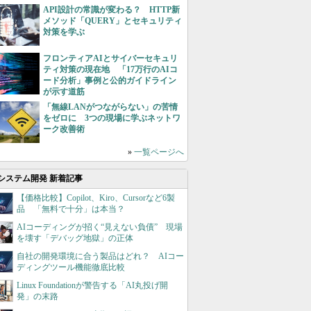
API設計の常識が変わる？ HTTP新
メソッド「QUERY」とセキュリティ
対策を学ぶ
フロンティアAIとサイバーセキュリ
ティ対策の現在地 「17万行のAIコ
ード分析」事例と公的ガイドライン
が示す道筋
「無線LANがつながらない」の苦情
をゼロに 3つの現場に学ぶネットワ
ーク改善術
»
一覧ページへ
システム開発 新着記事
【価格比較】Copilot、Kiro、Cursorなど6製
品 「無料で十分」は本当？
AIコーディングが招く“見えない負債” 現場
を壊す「デバッグ地獄」の正体
自社の開発環境に合う製品はどれ？ AIコー
ディングツール機能徹底比較
Linux Foundationが警告する「AI丸投げ開
発」の末路