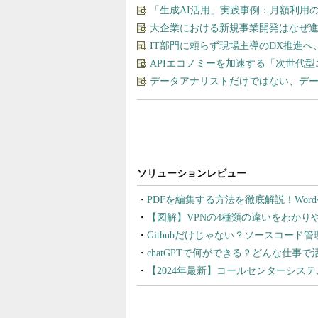
「生成AI活用」実践事例：月額利用
大企業における新規事業開発はなぜ
IT部門に頼らず現場主導のDX推進へ
APIエコノミーを加速する「次世代
データアナリストだけではない、デ
PDFを編集する方法を徹底解説！Wor
【図解】VPNの4種類の違いをわか
Githubだけじゃない？ソースコード
chatGPTで何ができる？どんな仕事
【2024年最新】コールセンターシス