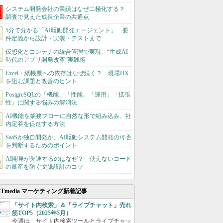
システム開発会社の業績はなぜ二極化する？
調査で見えた成長企業の共通点
5分で分かる「AI駆動開発エージェント」 要
件定義から設計・実装・テストまで
仮想化とコンテナの統合管理で実現、“生成AI
時代のアプリ開発改革”実践術
Excel・紙帳票への依存はなぜ続く？ 現場DX
を阻む課題と改善のヒント
PostgreSQLの「機能」「性能」「運用」「拡張
性」に関する悩みの解消法
AI機能を業務フローに自然な形で組み込み、社
内定着を促進する方法
SaaSか独自開発か、AI駆動システム開発の可否
を判断するためのポイント
AI開発が失速するのはなぜ？ 使えないコード
の量産を防ぐ文脈設計のコツ
ITmedia マーケティング新着記事
「サイト内検索」＆「ライブチャット」売れ
筋TOP5（2025年5月）
今週は、サイト内検索ツールとライブチャッ