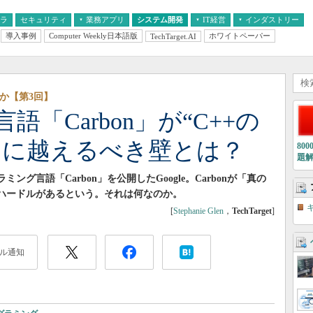
フラ
セキュリティ
業務アプリ
システム開発
IT経営
インダストリー
導入事例
Computer Weekly日本語版
ホワイトペーパー
TechTarget.AI
AI
経営とIT
医療IT
中堅・中小企業とIT
教育IT
るか【第3回】
「Carbon」が“C++の
めに越えるべき壁とは？
80
題
グ言語「Carbon」を公開したGoogle。Carbonが「真の
なハードルがあるという。それは何なのか。
[
Stephanie Glen
，
TechTarget
]
ル通知