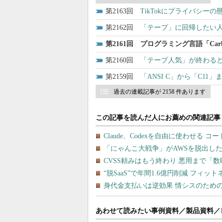
2163
TikTokにプライバシー
2162
「テープ」に回帰したい人
2161
プログラミング言語「Car
2160
「テープ人気」が終わるど
2159
「ANSI C」から「C1
過去の連載記事が 2158 件あります
あわせて読みたい事例資料／製品資料／