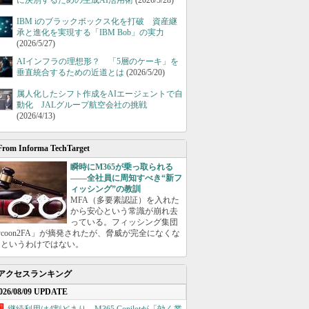
に決別するための生成AI活用術
(2026/5/28)
IBM iのブラックボックス化を打破 資産継
承と進化を実現する「IBM Bob」の実力
(2026/5/27)
AIインフラの理想形？ 「5層のケーキ」を
垂直統合するための近道とは
(2026/5/20)
属人化したシフト作成をAIエージェントで自
動化 JALグループ航空会社の挑戦
(2026/4/13)
From Informa TechTarget
瞬時にM365が乗っ取られる
――全社員に周知すべき“新フ
ィッシング”の教訓
MFA（多要素認証）を入れた
から安心という常識が崩れ去
っている。フィッシング集団
ycoon2FA」が摘発されたが、脅威が完全になくな
たというわけではない。
アクセスランキング
026/08/09 UPDATE