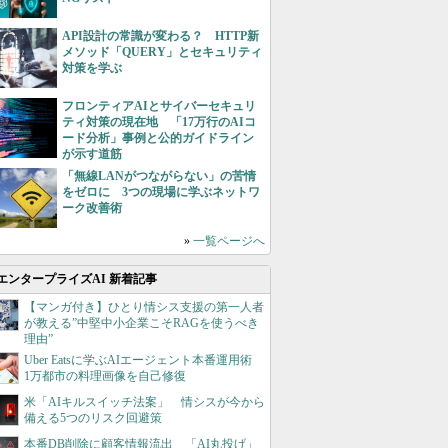
API設計の常識が変わる？ HTTP新
メソッド「QUERY」とセキュリティ
対策を学ぶ
フロンティアAIとサイバーセキュリ
ティ対策の現在地 「17万行のAIコ
ード分析」事例と公的ガイドライン
が示す道筋
「無線LANがつながらない」の苦情
をゼロに 3つの現場に学ぶネットワ
ーク改善術
»
一覧ページへ
エンタープライズAI 新着記事
【マンガ付き】ひとり情シス支援の第一人者
が教える”中堅中小企業こそRAGを使うべき
理由”
Uber Eatsに学ぶAIエージェント本番運用術
1万都市の料理画像を自己修復
米「AIキルスイッチ法案」 情シスが今から
備える5つのリスク回避策
本番DB削除に顧客情報流出 「AI丸投げ」