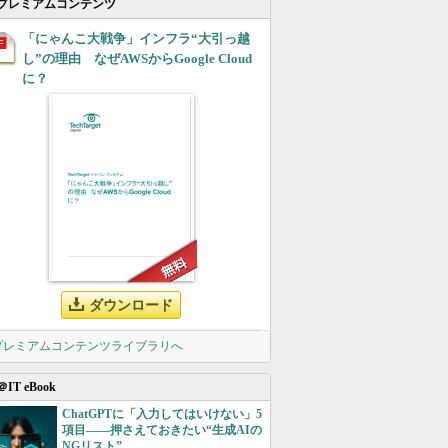
プレミアムコンテンツ
「にゃんこ大戦争」インフラ“大引っ越
し”の理由 なぜAWSからGoogle Cloud
に？
ダウンロード
 プレミアムコンテンツライブラリへ
＠IT eBook
ChatGPTに「入力してはいけない」5
項目――押さえておきたい“生成AIの
NGリスト”