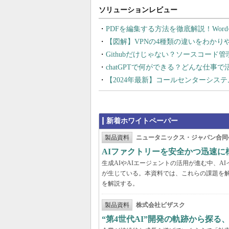
PDFを編集する方法を徹底解説！Wor
【図解】VPNの4種類の違いをわか
Githubだけじゃない？ソースコード
chatGPTで何ができる？どんな仕事
【2024年最新】コールセンターシス
新着ホワイトペーパー
製品資料
ニュータニックス・ジャパン合同
AIファクトリーを安全かつ迅速に
生成AIやAIエージェントの活用が進む中、
が生じている。本資料では、これらの課題を解
を解説する。
製品資料
株式会社ビザスク
“第4世代AI”開発の軌跡から探る