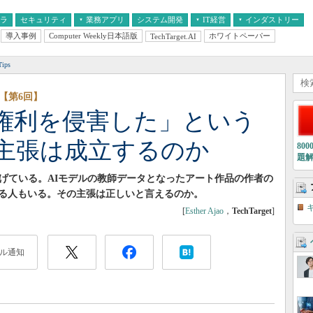
フラ
セキュリティ
業務アプリ
システム開発
IT経営
インダストリー
導入事例
Computer Weekly日本語版
ホワイトペーパー
TechTarget.AI
AI
経営とIT
医療IT
中堅・中小企業とIT
教育IT
ips
【第6回】
が権利を侵害した」という
主張は成立するのか
80
題
遂げている。AIモデルの教師データとなったアート作品の作者の
る人もいる。その主張は正しいと言えるのか。
[
Esther Ajao
，
TechTarget
]
ル通知