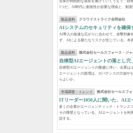
企業が持続的な成長を遂げていくうえで「効
1つだ。AI時代に創造性が必要な理由と、創造
製品資料
クラウドストライク合同会社
AIシステムのセキュリティを確保
AI導入の急速な広がりに合わせて、攻撃対象
ず、AIによる新たなリスクが生じている。本
製品資料
株式会社セールスフォース・ジャ
自律型AIエージェントの落とし
自律型AIエージェントの隆盛に伴い、企業は
エージェントの急増は、ガバナンスの欠如や
らよいか。
市場調査・トレンド
株式会社セールスフォ
ITリーダー1050人に聞いた、A
多くの企業がエージェンティック・トランスフ
その障壁となっている。AIエージェントを利
説する。