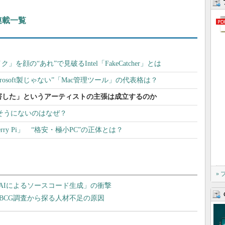
 連載一覧
顔の“あれ”で見破るIntel「FakeCatcher」とは
icrosoft製じゃない”「Mac管理ツール」の代表格は？
害した」というアーティストの主張は成立するのか
てそうにないのはなぜ？
rry Pi」 “格安・極小PC”の正体とは？
»
AIによるソースコード生成」の衝撃
BCG調査から探る人材不足の原因