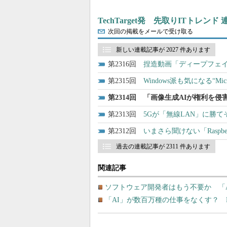
TechTarget発 先取りITトレンド
次回の掲載をメールで受け取る
新しい連載記事が 2027 件あります
2316
捏造動画「ディープフェイク」を
2315
Windows派も気になる“M
2314
「画像生成AIが権利を侵
2313
5Gが「無線LAN」に勝
2312
いまさら聞けない「Raspbe
過去の連載記事が 2311 件あります
関連記事
ソフトウェア開発者はもう不要か 「
「AI」が数百万種の仕事をなくす？ 