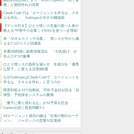
継続利用は4割どまり M365 Copilotが「効く業
務」と期待外れの境界
Claude Codeでは「エージェントを作るな、スキ
ルを作れ」 Anthropicが示すAI構築術
【マンガ付き】ひとり情シス支援の第一人者が
教える”中堅中小企業こそRAGを使うべき理由”
米「AIキルスイッチ法案」 情シスが今から備
える5つのリスク回避策
本番DB削除に顧客情報流出 「AI丸投げ」が
生んだ4つの惨事
ひとり情シスの負荷を減らす 生成AIを「優秀
な部下」に変える活用例6選
なぜAnthropicはClaude Codeで「エージェントを
作るな、スキルを作れ」と言うのか
障害対処をAIで自動化 TDK子会社が語る「自
律型」予知保全システムの裏側
「量子に乗り遅れるな」がAI予算を圧迫
Gartnerが説く投資判断3つ
AIエージェント成功の鍵は「社長の朝のルーテ
ィン」 ジャロックの営業AI定着術