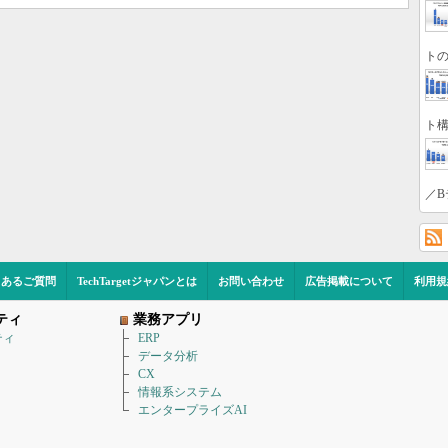
トの
ト構
／B
くあるご質問
TechTargetジャパンとは
お問い合わせ
広告掲載について
利用規
ティ
業務アプリ
ティ
ERP
データ分析
CX
情報系システム
エンタープライズAI