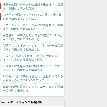
機密性の高いデータを生成AIで扱える？ 活用
拡大を阻むリスクと対策
AI活用を停滞させる「2：6：2の壁」を乗り越
えるためのポイントとは？
「エージェント型AI」導入の課題を解消、本格
運用に向けた4つの基本ステップ
経営層の「AI導入しろ」で予算破綻？ 95％が
陥る失敗と隠れコストのわな
AI活用のつまずきポイント 「社内データ活用
の壁」を乗り越える方法とは
生成AIを“安心して使える”環境を整備するに
は？ 注意点と実践方法を解説
ビジネス課題を自律的に解決する「データエー
ジェント」の仕組みと構築ガイド
AIの導入だけで終わらせない、全社規模でAIを
定着させるための4つのステップ
2026年の製造業界トレンド、エージェント型AI
が切り開く未来とは
ITmedia マーケティング新着記事