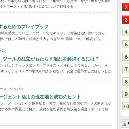
率化」の取り組みは不可欠だが、「創造性」も見過ごせない重要な要素の
性をブーストする“第4世代AI”について解説する。
するためのプレイブック
領域も拡大している。その一方でセキュリティ対策は追い付いておら
資料では、AI時代に組織が注力すべき5つの領域について解説する。
パン
穴、ツールの乱立がもたらす混乱を解消するには？
エージェンティックエンタープライズへと移行しつつある。しかし、AI
セキュリティリスクの増大を招きかねない。安全に運用するにはどうした
ース・ジャパン
Iエージェント活用の現在地と成功のヒント
ォーメーションへと舵を切る一方で、複雑なIT環境やデータの断片化が
用する際の課題とは何か。成功を阻む要因と解決策を調査レポートで解