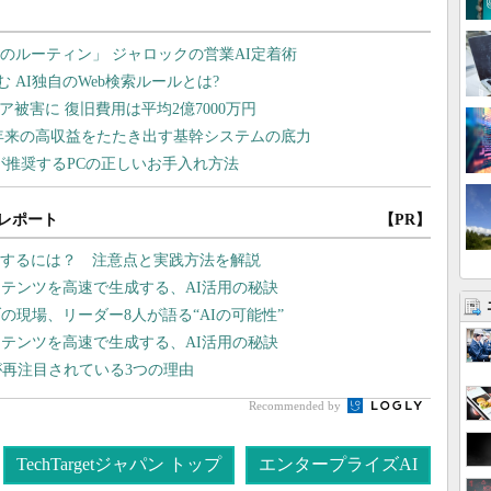
レポート
【PR】
整備するには？ 注意点と実践方法を解説
テンツを高速で生成する、AI活用の秘訣
現場、リーダー8人が語る“AIの可能性”
テンツを高速で生成する、AI活用の秘訣
が再注目されている3つの理由
Recommended by
TechTargetジャパン トップ
エンタープライズAI