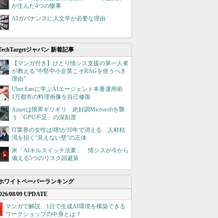
が生んだ4つの惨事
AIガバナンスに人文学が必要な理由
TechTargetジャパン 新着記事
【マンガ付き】ひとり情シス支援の第一人者
が教える”中堅中小企業こそRAGを使うべき
理由”
Uber Eatsに学ぶAIエージェント本番運用術
1万都市の料理画像を自己修復
Azureは限界ギリギリ 絶好調Microsoftを襲
う「GPU不足」の深刻度
IT業界の女性は9割が10年で消える 人材枯
渇を招く“見えない壁”の正体
米「AIキルスイッチ法案」 情シスが今から
備える5つのリスク回避策
ホワイトペーパーランキング
026/08/09 UPDATE
マンガで解説、1日で生成AI環境を構築できる
ワークショップの中身とは？