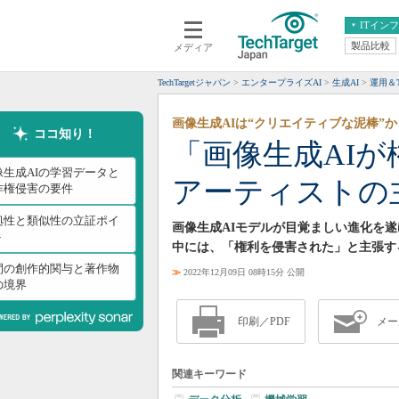
ITイン
製品比較
メディア
クラウド
エンタープライズ
ERP
仮想化
TechTargetジャパン
エンタープライズAI
生成AI
運用＆T
データ分析
サーバ＆ストレージ
画像生成AIは“クリエイティブな泥棒”か
CX
スマートモバイル
ココ知り！
「画像生成AI
情報系システム
ネットワーク
像生成AIの学習データと
アーティストの
システム運用管理
作権侵害の要件
拠性と類似性の立証ポイ
画像生成AIモデルが目覚ましい進化を
ト
中には、「権利を侵害された」と主張す
間の創作的関与と著作物
≫
2022年12月09日 08時15分 公開
の境界
印刷／PDF
メー
関連キーワード