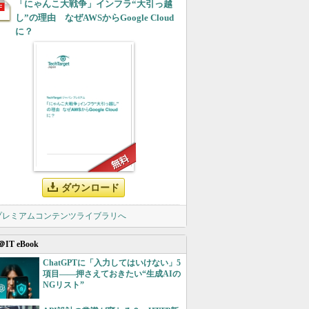
「にゃんこ大戦争」インフラ“大引っ越
し”の理由 なぜAWSからGoogle Cloud
に？
ダウンロード
 プレミアムコンテンツライブラリへ
＠IT eBook
ChatGPTに「入力してはいけない」5
項目――押さえておきたい“生成AIの
NGリスト”