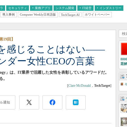
フラ
セキュリティ
業務アプリ
システム開発
IT経営
インダストリー
導入事例
Computer Weekly日本語版
ホワイトペーパー
TechTarget.AI
AI
経営とIT
医療IT
中堅・中小企業とIT
教育IT
第19回】
を感じることはない――
ンダー女性CEOの言葉
80
題
 UK Technology」は、IT業界で活躍した女性を表彰しているアワードだ。
る。
[
Clare McDonald
，
TechTarget
]
ル通知