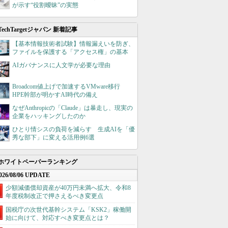
が示す“役割曖昧”の実態
TechTargetジャパン 新着記事
【基本情報技術者試験】情報漏えいを防ぎ、
ファイルを保護する「アクセス権」の基本
AIガバナンスに人文学が必要な理由
Broadcom値上げで加速するVMware移行
HPE幹部が明かすAI時代の備え
なぜAnthropicの「Claude」は暴走し、現実の
企業をハッキングしたのか
ひとり情シスの負荷を減らす 生成AIを「優
秀な部下」に変える活用例6選
ホワイトペーパーランキング
026/08/06 UPDATE
少額減価償却資産が40万円未満へ拡大、令和8
年度税制改正で押さえるべき変更点
国税庁の次世代基幹システム「KSK2」稼働開
始に向けて、対応すべき変更点とは？