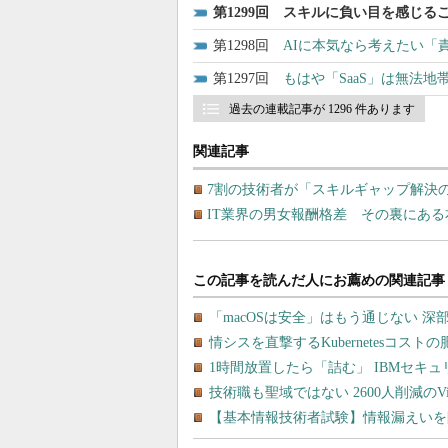
1299
スキルに負い目を感じるこ
1298
AIに本気なら考えたい「責
1297
もはや「SaaS」は無法地
過去の連載記事が 1296 件あります
関連記事
7割の技術者が「スキルギャップ解決
IT業界の男女報酬格差 その裏にあ