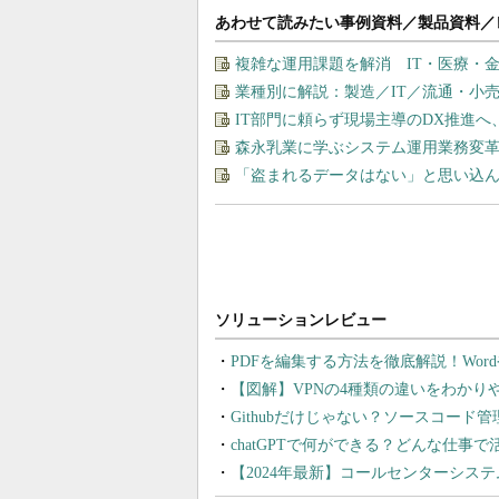
あわせて読みたい事例資料／製品資料／
複雑な運用課題を解消 IT・医療・金
業種別に解説：製造／IT／流通・小
IT部門に頼らず現場主導のDX推進へ
森永乳業に学ぶシステム運用業務変革
「盗まれるデータはない」と思い込ん
PDFを編集する方法を徹底解説！Wor
【図解】VPNの4種類の違いをわか
Githubだけじゃない？ソースコード
chatGPTで何ができる？どんな仕事
【2024年最新】コールセンターシス