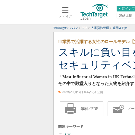
ITイン
製品比較
メディア
クラウド
エンタープライズ
ERP
仮想化
TechTargetジャパン
ERP
人事労務管理
運用＆Tips
データ分析
サーバ＆ストレージ
IT業界で活躍する女性のロールモデル【
CX
スマートモバイル
スキルに負い目
情報系システム
ネットワーク
セキュリティベ
システム運用管理
「Most Influential Women in
その中で殿堂入りとなった人物を紹介す
≫
2023年10月17日 05時15分 公開
印刷／PDF
メー
関連キーワード