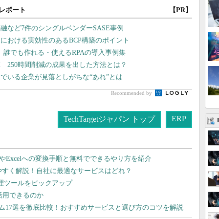
レポート
【PR】
融など7件のシングルベンダーSASE事例
売における実効性のあるBCP構築のポイント
、誰でも作れる・使えるRPAの導入事例集
 250時間削減の成果を出した方法とは？
でいる企業が見落としがちな“あれ”とは
Recommended by
ERP
TechTargetジャパン トップ
dやExcelへの変換手順と無料でできるやり方を紹介
りやすく解説！自社に最適なサービスはどれ？
管理ツールをピックアップ
で活用できるのか
テム17選を徹底比較！おすすめサービスと選び方のコツを解説