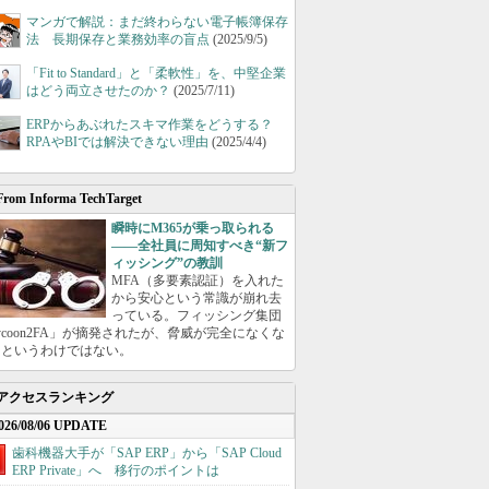
マンガで解説：まだ終わらない電子帳簿保存
法 長期保存と業務効率の盲点
(2025/9/5)
「Fit to Standard」と「柔軟性」を、中堅企業
はどう両立させたのか？
(2025/7/11)
ERPからあぶれたスキマ作業をどうする？
RPAやBIでは解決できない理由
(2025/4/4)
From Informa TechTarget
瞬時にM365が乗っ取られる
――全社員に周知すべき“新フ
ィッシング”の教訓
MFA（多要素認証）を入れた
から安心という常識が崩れ去
っている。フィッシング集団
ycoon2FA」が摘発されたが、脅威が完全になくな
たというわけではない。
アクセスランキング
026/08/06 UPDATE
歯科機器大手が「SAP ERP」から「SAP Cloud
ERP Private」へ 移行のポイントは