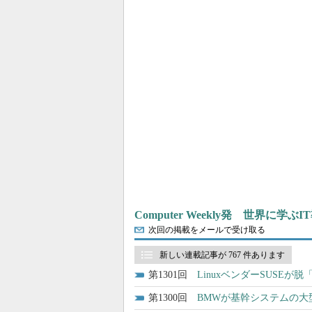
Computer Weekly発 世界に学
次回の掲載をメールで受け取る
新しい連載記事が 767 件あります
1301
LinuxベンダーSUSEが
1300
BMWが基幹システムの大型