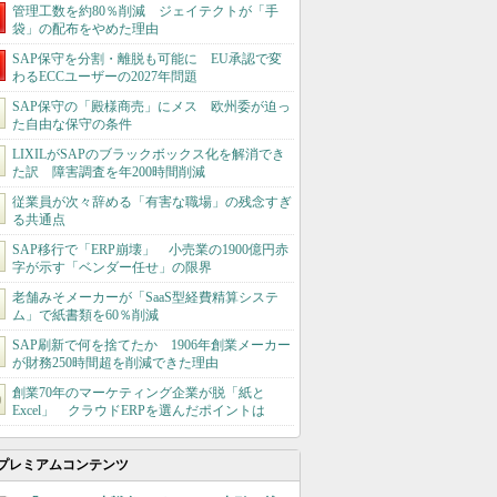
管理工数を約80％削減 ジェイテクトが「手
袋」の配布をやめた理由
SAP保守を分割・離脱も可能に EU承認で変
わるECCユーザーの2027年問題
SAP保守の「殿様商売」にメス 欧州委が迫っ
た自由な保守の条件
LIXILがSAPのブラックボックス化を解消でき
た訳 障害調査を年200時間削減
従業員が次々辞める「有害な職場」の残念すぎ
る共通点
SAP移行で「ERP崩壊」 小売業の1900億円赤
字が示す「ベンダー任せ」の限界
老舗みそメーカーが「SaaS型経費精算システ
ム」で紙書類を60％削減
SAP刷新で何を捨てたか 1906年創業メーカー
が財務250時間超を削減できた理由
創業70年のマーケティング企業が脱「紙と
Excel」 クラウドERPを選んだポイントは
プレミアムコンテンツ