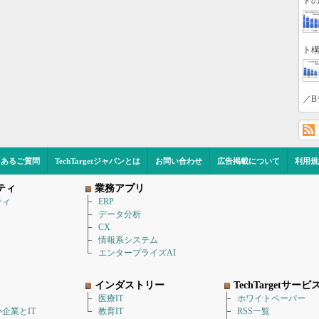
トの
ト構
／B
くあるご質問
TechTargetジャパンとは
お問い合わせ
広告掲載について
利用規
ティ
業務アプリ
ティ
ERP
データ分析
CX
情報系システム
エンタープライズAI
インダストリー
TechTargetサービ
医療IT
ホワイトペーパー
企業とIT
教育IT
RSS一覧