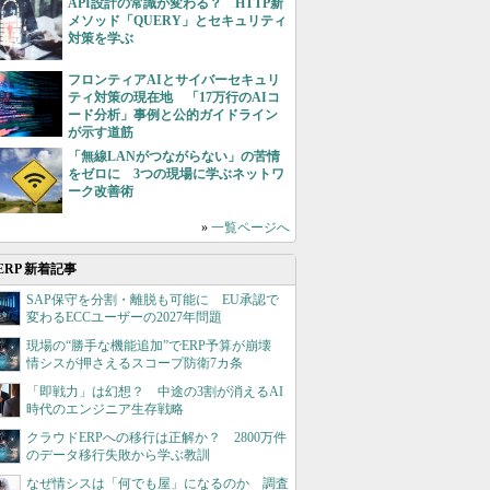
API設計の常識が変わる？ HTTP新
メソッド「QUERY」とセキュリティ
対策を学ぶ
フロンティアAIとサイバーセキュリ
ティ対策の現在地 「17万行のAIコ
ード分析」事例と公的ガイドライン
が示す道筋
「無線LANがつながらない」の苦情
をゼロに 3つの現場に学ぶネットワ
ーク改善術
»
一覧ページへ
ERP 新着記事
SAP保守を分割・離脱も可能に EU承認で
変わるECCユーザーの2027年問題
現場の“勝手な機能追加”でERP予算が崩壊
情シスが押さえるスコープ防衛7カ条
「即戦力」は幻想？ 中途の3割が消えるAI
時代のエンジニア生存戦略
クラウドERPへの移行は正解か？ 2800万件
のデータ移行失敗から学ぶ教訓
なぜ情シスは「何でも屋」になるのか 調査