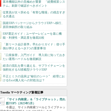
基本機能以外の見極めが重要 「経費精算シス
テム」刷新で確認すべきポイント
従業員が次々辞める「有害な職場」の残念すぎ
る共通点
国産ERPパッケージからクラウドERPへ移行、
原田伸銅所の取り組み
ERP選定ガイド：ユーザーレビューを基に機
能・利便性・満足度を徹底比較
「新リース会計基準」早わかりガイド：借り手
側が押さえるべき3つの重要事項
「口座振替」入門ガイド 導入前に知っておき
たい運用ハードルを徹底解説
経済の混乱を乗り越える、サプライチェーンを
強靭化するAI搭載型クラウドERP
不正とミスの温床は“秘伝のシート” 経理にお
けるExcel属人化への対処法は？
ITmedia マーケティング新着記事
「サイト内検索」＆「ライブチャット」売れ
筋TOP5（2025年5月）
今週は、サイト内検索ツールとライブチャッ