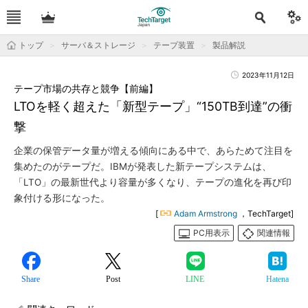
トップ
サーバ＆ストレージ
テープ装置
製品解説
2023年11月12日
テープ市場の共存と競争【前編】
LTOを軽く超えた「新型テープ」“150TB到達”の衝
撃
企業の保管データ量が増える傾向にある中で、あらためて注目を
集めたのがテープだ。IBMが発表した新テープシステムは、
「LTO」の最新世代より容量が多くなり、テープの進化を再び印
象付ける形になった。
[
Adam Armstrong
，TechTarget]
PC用表示
関連情報
Share
Post
LINE
Hatena