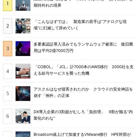
期待外れの境界
「こんなはずでは」 製造業の若手は“アナログな現
場”に幻滅して辞めていく
多要素認証導入済みでもランサムウェア被害に 復旧費
用は平均2億7000万円
「COBOL」「JCL」計7000本のAWS移行 2000社を支
える給与サービスを襲った危機
アスクルはなぜ侵害されたのか クラウドの安全神話を
崩す「例外」の正体
DX導入企業の3割超がむしろ「負担増」 9割が陥る“内
製化のわな”
Broadcom値上げで加速するVMware移行 HPE幹部が