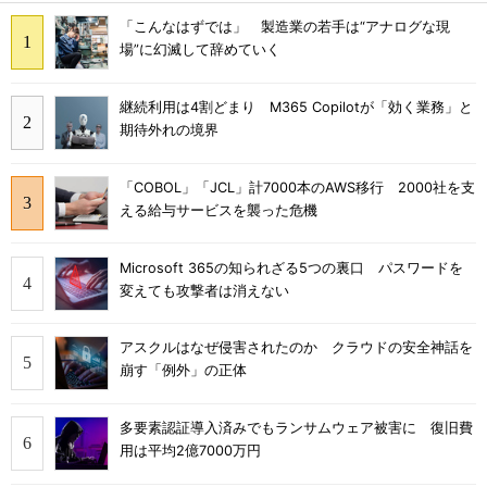
「こんなはずでは」 製造業の若手は“アナログな現
場”に幻滅して辞めていく
継続利用は4割どまり M365 Copilotが「効く業務」と
期待外れの境界
「COBOL」「JCL」計7000本のAWS移行 2000社を支
える給与サービスを襲った危機
Microsoft 365の知られざる5つの裏口 パスワードを
変えても攻撃者は消えない
アスクルはなぜ侵害されたのか クラウドの安全神話を
崩す「例外」の正体
多要素認証導入済みでもランサムウェア被害に 復旧費
用は平均2億7000万円