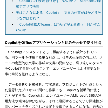
「Copilot」の“検索”は何がすごいのか？ Microsoftの業
務アプリで考察
実はこんなにある「Copilot」 明日の仕事がはかどりそ
うなのはどれ？
「Copilot搭載のTeams」は“あれ”が全然違う 何がすご
いのか
CopilotをOfficeアプリケーションと組み合わせて使う利点
Copilotはアシスタントとして機能するように設計されてい
る。同ツールを使用する主な利点は、仕事の生産性の向上だ。メ
ールの定型的な文章の作成や文書の要約など、繰り返しのタスク
をCopilotで自動化することで、エンドユーザーはより重要な仕
事に時間を割けるようになる。
データ分析や財務分析、市場調査、プロジェクトの計画といっ
た意思決定プロセスに関わる作業にも、Copilotを補助的に使う
ことができる。Copilotは、エンドユーザーのMicrosoft 365の利
用方法や傾向を学びながら、それに適応することでより関連性が
高いパーソナライズされた提案を提供できるようになる。過去の