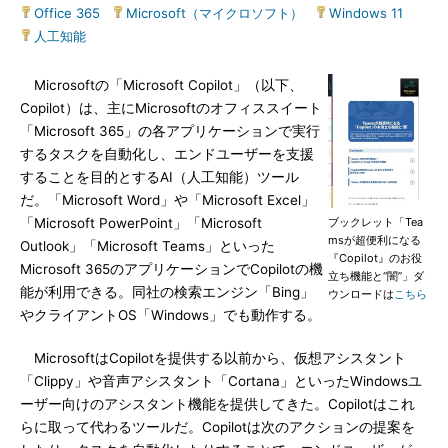
Office 365
|
Microsoft（マイクロソフト）
|
Windows 11
|
人工知能
Microsoftの「Microsoft Copilot」（以下、
Copilot）は、主にMicrosoftのオフィススイート
「Microsoft 365」の各アプリケーションで実行
するタスクを自動化し、エンドユーザーを支援
することを目的とするAI（人工知能）ツール
だ。「Microsoft Word」や「Microsoft Excel」
「Microsoft PowerPoint」「Microsoft
ブックレット「Tea
msが超便利になる
Outlook」「Microsoft Teams」といった
『Copilot』のお役
Microsoft 365のアプリケーションでCopilotの機
立ち機能と“闇”」ダ
能が利用できる。同社の検索エンジン「Bing」
ウンロードは
こちら
やクライアントOS「Windows」でも動作する。
MicrosoftはCopilotを提供する以前から、仮想アシスタント
「Clippy」や音声アシスタント「Cortana」といったWindowsユ
ーザー向けのアシスタント機能を提供してきた。Copilotはこれ
らに取って代わるツールだ。Copilotは次のアクションの提案を