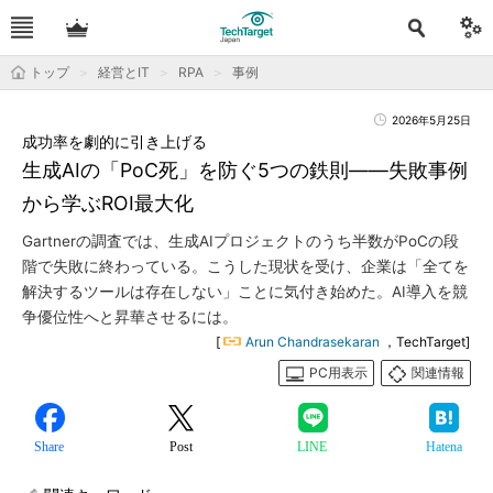
トップ
経営とIT
RPA
事例
2026年5月25日
成功率を劇的に引き上げる
生成AIの「PoC死」を防ぐ5つの鉄則――失敗事例
から学ぶROI最大化
Gartnerの調査では、生成AIプロジェクトのうち半数がPoCの段
階で失敗に終わっている。こうした現状を受け、企業は「全てを
解決するツールは存在しない」ことに気付き始めた。AI導入を競
争優位性へと昇華させるには。
[
Arun Chandrasekaran
，TechTarget]
PC用表示
関連情報
Share
Post
LINE
Hatena