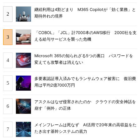
継続利用は4割どまり M365 Copilotが「効く業務」と
期待外れの境界
「COBOL」「JCL」計7000本のAWS移行 2000社を支
える給与サービスを襲った危機
Microsoft 365の知られざる5つの裏口 パスワードを
変えても攻撃者は消えない
多要素認証導入済みでもランサムウェア被害に 復旧費
用は平均2億7000万円
アスクルはなぜ侵害されたのか クラウドの安全神話を
崩す「例外」の正体
メインフレームは死なず AI活用で20年来の高収益をた
たき出す基幹システムの底力