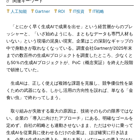
関連キーワード
人工知能
|
Gartner
|
ROI
|
IT投資
|
IT戦略
「とにかく早く生成AIで成果を出せ」という経営層からのプレ
ッシャーと、「いざ始めようにも、まともなデータも専門人材も
いない」という現場の泥臭い現実。企業はこの深刻なギャップの
中で身動きが取れなくなっている。調査会社Gartnerが2025年末
までの数百件の生成AIプロジェクトを調査したところ、少なくと
も50％の生成AIプロジェクトが、PoC（概念実証）を終えた段階
で頓挫していた。
生成AIは、正しく使えば複雑な課題を克服し、競争優位性を築
くための武器になる。しかし活用の方向性を誤れば、単なる「金
食い虫」で終わってしまう。
取り組みが失敗する最大の原因は、技術そのものの限界ではな
い。企業の「導入に向けたアプローチ」にある。明確なゴールを
定めず、自社の戦略とも連動させないまま、ただはやりに乗って
生成AIを従業員に使わせるだけの企業は、ほぼ確実に行き詰ま
る。企業は生成AIの導入を、単なる新しいITツールの導入ではな