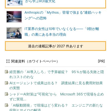
から学ぶROI最大化
Anthropicの「Mythos」登場で強まる“連鎖ハッキ
ング”への恐怖
IT業界の女性は10年でいなくなる――「9割が離
職」の裏にある本当の理由
過去の連載記事が 2027 件あります
関連資料（ホワイトペーパー）
[PR]
経営層の「AI導入しろ」で予算破綻？ 95％が陥る失敗と隠
れコストのわな
AIエージェントで成果は出る？ 調査結果に見る費用対効果
の実態
シャドーAI対策は“可視化”から Microsoft 365で現場を止め
ずに実現...
「AI駆動開発」で現場はどう変わる？ エンジニアの新たな
役割とサイロの解消