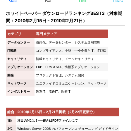
Share
Post
LINE
Hatena
ホワイトペーパー ダウンロードランキングBEST3（対象期
間：2010年2月15日～2010年2月21日）
カテゴリ
専門メディア
データセンター
仮想化、データセンター、システム運用管理
IT戦略
コンプライアンス、中堅・中小企業とIT、IT戦略
セキュリティ
情報セキュリティ、メールセキュリティ
アプリケーション
ERP、CRM＆SFA、情報系アプリケーション
開発
プロジェクト管理、システム開発
ネットワーク
ユニファイドコミュニケーション、ネットワーク
インダストリー
製造IT、流通IT、医療IT
総合
2010年2月15日～2月21日掲載（2月22日更新分）
1位
注目の1位は？──続きはPDFファイルにて
2位
Windows Server 2008 のパフォーマンス チューニング ガイドライン