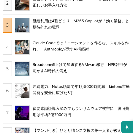
正しいお手入れ方法
継続利用は4割どまり M365 Copilotが「効く業務」と
期待外れの境界
Claude Codeでは「エージェントを作るな、スキルを作
れ」 Anthropicが示すAI構築術
Broadcom値上げで加速するVMware移行 HPE幹部が
明かすAI時代の備え
沖縄電力、Notes脱却で年1万5000時間減 kintone市民
開発を安全に広げた6手
多要素認証導入済みでもランサムウェア被害に 復旧費
用は平均2億7000万円
【マンガ付き】ひとり情シス支援の第一人者が教え