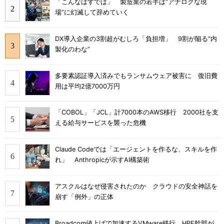
「こんなはずでは」 製造業の若手は“アナログな現
場”に幻滅して辞めていく
DX導入企業の3割超がむしろ「負担増」 9割が陥る“内
製化のわな”
多要素認証導入済みでもランサムウェア被害に 復旧費
用は平均2億7000万円
「COBOL」「JCL」計7000本のAWS移行 2000社を支
える給与サービスを襲った危機
Claude Codeでは「エージェントを作るな、スキルを作
れ」 Anthropicが示すAI構築術
アスクルはなぜ侵害されたのか クラウドの安全神話を
崩す「例外」の正体
Broadcom値上げで加速するVMware移行 HPE幹部が