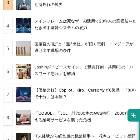
期待外れの境界
メインフレームは死なず AI活用で20年来の高収益をた
たき出す基幹システムの底力
面接官の“勘”と「週3出社」が招く悲劇 エンジニアが
逃げ出す職場の条件
Joshinが「ピースサイン」で勤怠打刻 共用PCの「パ
スワード忘れ」を解消
【価格比較】Copilot、Kiro、Cursorなど6製品 「無料
で十分」は本当？
「COBOL」「JCL」計7000本のAWS移行 2000社を支
える給与サービスを襲った危機
IT未経験から経営層の相談相手へ 花キューピット星野