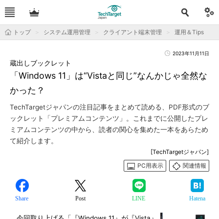
トップ
システム運用管理
クライアント端末管理
運用＆Tips
2023年11月11日
蔵出しブックレット
「Windows 11」は“Vistaと同じ”なんかじゃ全然な
かった？
TechTargetジャパンの注目記事をまとめて読める、PDF形式のブ
ックレット「プレミアムコンテンツ」。これまでに公開したプレ
ミアムコンテンツの中から、読者の関心を集めた一本をあらため
て紹介します。
[TechTargetジャパン]
PC用表示
関連情報
Share
Post
LINE
Hatena
今回取り上げる「『Windows 11』が『Vista』