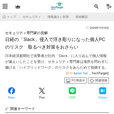
トップ
セキュリティ
情報漏えい対策
技術解説
2025年11月12日
セキュリティ専門家の見解
日経の「Slack」侵入で浮き彫りになった個人PC
のリスク 取るべき対策をおさらい
日本経済新聞社で攻撃者が社内「Slack」に入り込んで個人情報
が漏えいしたことを受け、セキュリティ専門家は場所を問わずに
働ける「ハイブリッドワーク」のリスクをあらためて指摘する。
[
Aaron Tan
，TechTarget]
PC用表示
関連情報
Share
Post
LINE
Hatena
関連キーワード