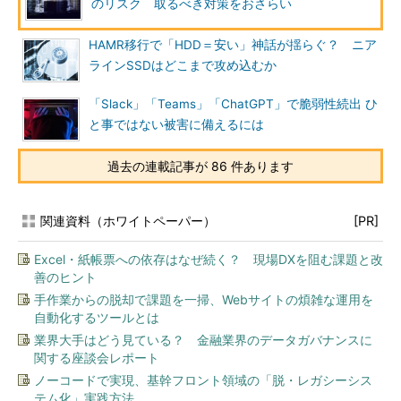
のリスク 取るべき対策をおさらい
HAMR移行で「HDD＝安い」神話が揺らぐ？ ニア
ラインSSDはどこまで攻め込むか
「Slack」「Teams」「ChatGPT」で脆弱性続出 ひ
と事ではない被害に備えるには
過去の連載記事が 86 件あります
関連資料（ホワイトペーパー）
[PR]
Excel・紙帳票への依存はなぜ続く？ 現場DXを阻む課題と改
善のヒント
手作業からの脱却で課題を一掃、Webサイトの煩雑な運用を
自動化するツールとは
業界大手はどう見ている？ 金融業界のデータガバナンスに
関する座談会レポート
ノーコードで実現、基幹フロント領域の「脱・レガシーシス
テム化」実践方法