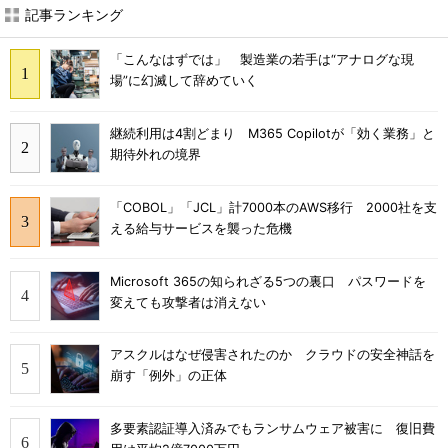
記事ランキング
「こんなはずでは」 製造業の若手は“アナログな現
場”に幻滅して辞めていく
継続利用は4割どまり M365 Copilotが「効く業務」と
期待外れの境界
「COBOL」「JCL」計7000本のAWS移行 2000社を支
える給与サービスを襲った危機
Microsoft 365の知られざる5つの裏口 パスワードを
変えても攻撃者は消えない
アスクルはなぜ侵害されたのか クラウドの安全神話を
崩す「例外」の正体
多要素認証導入済みでもランサムウェア被害に 復旧費