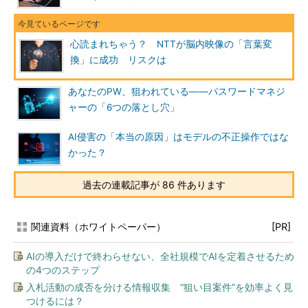
心読まれちゃう？ NTTが脳内映像の「言葉変
換」に成功 リスクは
あなたのPW、狙われている――パスワードマネジ
ャーの「6つの落とし穴」
AI侵害の「本当の原因」はモデルの不正操作ではな
かった？
過去の連載記事が 86 件あります
関連資料（ホワイトペーパー）
[PR]
AIの導入だけで終わらせない、全社規模でAIを定着させるため
の4つのステップ
入札活動の成否を分ける情報収集 “狙い目案件”を効率よく見
つけるには？