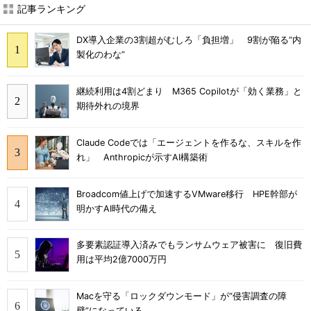
記事ランキング
DX導入企業の3割超がむしろ「負担増」 9割が陥る“内
製化のわな”
継続利用は4割どまり M365 Copilotが「効く業務」と
期待外れの境界
Claude Codeでは「エージェントを作るな、スキルを作
れ」 Anthropicが示すAI構築術
Broadcom値上げで加速するVMware移行 HPE幹部が
明かすAI時代の備え
多要素認証導入済みでもランサムウェア被害に 復旧費
用は平均2億7000万円
Macを守る「ロックダウンモード」が“侵害調査の障
壁”になっている