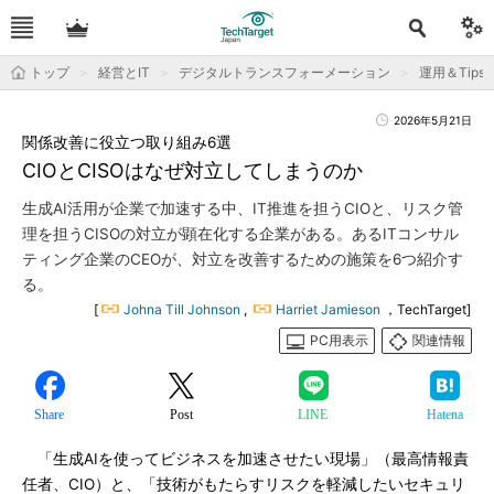
トップ
経営とIT
デジタルトランスフォーメーション
運用＆Tips
2026年5月21日
関係改善に役立つ取り組み6選
CIOとCISOはなぜ対立してしまうのか
生成AI活用が企業で加速する中、IT推進を担うCIOと、リスク管
理を担うCISOの対立が顕在化する企業がある。あるITコンサル
ティング企業のCEOが、対立を改善するための施策を6つ紹介す
る。
[
Johna Till Johnson
,
Harriet Jamieson
，TechTarget]
PC用表示
関連情報
Share
Post
LINE
Hatena
「生成AIを使ってビジネスを加速させたい現場」（最高情報責
任者、CIO）と、「技術がもたらすリスクを軽減したいセキュリ