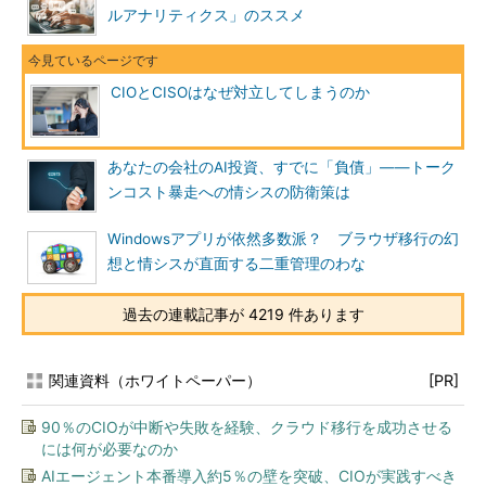
ルアナリティクス」のススメ
CIOとCISOはなぜ対立してしまうのか
あなたの会社のAI投資、すでに「負債」――トーク
ンコスト暴走への情シスの防衛策は
Windowsアプリが依然多数派？ ブラウザ移行の幻
想と情シスが直面する二重管理のわな
過去の連載記事が 4219 件あります
関連資料（ホワイトペーパー）
[PR]
90％のCIOが中断や失敗を経験、クラウド移行を成功させる
には何が必要なのか
AIエージェント本番導入約5％の壁を突破、CIOが実践すべき