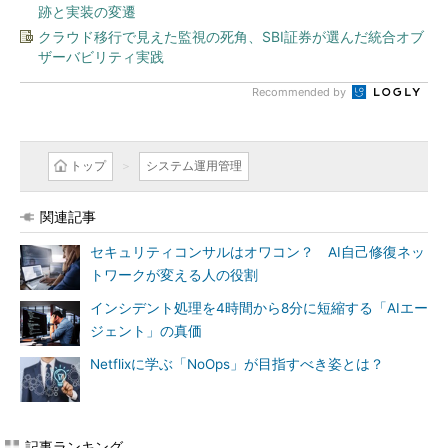
跡と実装の変遷
クラウド移行で見えた監視の死角、SBI証券が選んだ統合オブ
ザーバビリティ実践
Recommended by
トップ
システム運用管理
関連記事
セキュリティコンサルはオワコン？ AI自己修復ネッ
トワークが変える人の役割
インシデント処理を4時間から8分に短縮する「AIエー
ジェント」の真価
Netflixに学ぶ「NoOps」が目指すべき姿とは？
記事ランキング