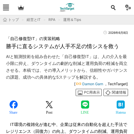
トップ
経営とIT
RPA
運用＆Tips
2026年6月8日
「自己修復型IT」の実装戦略
勝手に直るシステムが人手不足の情シスを救う
AIと観測技術を組み合わせた「自己修復型IT」は、人の介入を最
小限に抑え、ダウンタイムの劇的な削減と運用負荷の軽減を両立
させる。本稿では、その導入メリットから、信頼性やガバナンス
の課題、成功への具体的な5ステップを解説する。
[
Damon Garn
，TechTarget]
PC用表示
関連情報
Share
Post
LINE
Hatena
IT環境の複雑化が進む中、企業は従来の自動化を超えた手法で
レジリエンス（回復力）の向上、ダウンタイムの削減、運用負荷