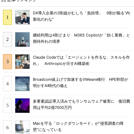
DX導入企業の3割超がむしろ「負担増」 9割が陥る“内
製化のわな”
継続利用は4割どまり M365 Copilotが「効く業務」と
期待外れの境界
Claude Codeでは「エージェントを作るな、スキルを作
れ」 Anthropicが示すAI構築術
Broadcom値上げで加速するVMware移行 HPE幹部が
明かすAI時代の備え
多要素認証導入済みでもランサムウェア被害に 復旧費
用は平均2億7000万円
Macを守る「ロックダウンモード」が“侵害調査の障
壁”になっている