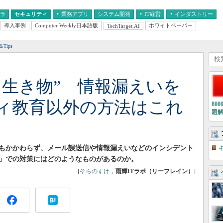
フラ
セキュリティ
業務アプリ
システム開発
IT経営
インダストリー
導入事例
Computer Weekly日本語版
ホワイトペーパー
TechTarget.AI
AI
経営とIT
医療IT
中堅・中小企業とIT
教育IT
Tips
る生き物” 情報漏えいを
ィ教育以外の方法はこれ
80
題
もかかわらず、メール誤送信や情報漏えいなどのインシデント
」での対策にはどのようなものがあるのか。
[
そらのすけ
，
雨輝ITラボ（リーフレイン）
]