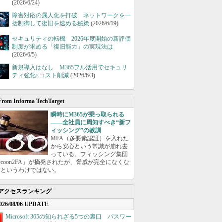
(2026/6/24)
障害対応の属人化を打破 ネットワークを一
括制御して復旧を速める秘策
(2026/6/19)
セキュリティの転機 2026年度開始の新評価
制度が求める「復旧能力」の実現法は
(2026/6/5)
新規導入はなし M365フル活用でセキュリ
ティ強化×コスト削減
(2026/6/3)
From Informa TechTarget
瞬時にM365が乗っ取られる
――全社員に周知すべき“新フ
ィッシング”の教訓
MFA（多要素認証）を入れた
から安心という常識が崩れ去
っている。フィッシング集団
ycoon2FA」が摘発されたが、脅威が完全になくな
たというわけではない。
アクセスランキング
026/08/06 UPDATE
Microsoft 365の知られざる5つの裏口 パスワー