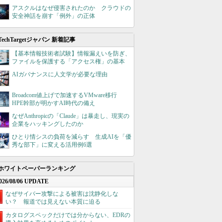
アスクルはなぜ侵害されたのか クラウドの
安全神話を崩す「例外」の正体
TechTargetジャパン 新着記事
【基本情報技術者試験】情報漏えいを防ぎ、
ファイルを保護する「アクセス権」の基本
AIガバナンスに人文学が必要な理由
Broadcom値上げで加速するVMware移行
HPE幹部が明かすAI時代の備え
なぜAnthropicの「Claude」は暴走し、現実の
企業をハッキングしたのか
ひとり情シスの負荷を減らす 生成AIを「優
秀な部下」に変える活用例6選
ホワイトペーパーランキング
026/08/06 UPDATE
なぜサイバー攻撃による被害は沈静化しな
い？ 報道では見えない本質に迫る
カタログスペックだけでは分からない、EDRの