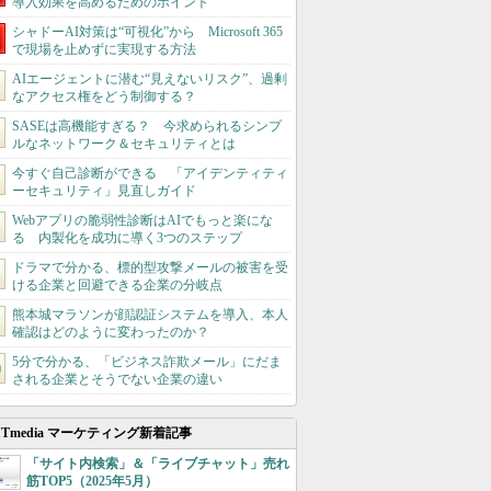
導入効果を高めるためのポイント
シャドーAI対策は“可視化”から Microsoft 365
で現場を止めずに実現する方法
AIエージェントに潜む“見えないリスク”、過剰
なアクセス権をどう制御する？
SASEは高機能すぎる？ 今求められるシンプ
ルなネットワーク＆セキュリティとは
今すぐ自己診断ができる 「アイデンティティ
ーセキュリティ」見直しガイド
Webアプリの脆弱性診断はAIでもっと楽にな
る 内製化を成功に導く3つのステップ
ドラマで分かる、標的型攻撃メールの被害を受
ける企業と回避できる企業の分岐点
熊本城マラソンが顔認証システムを導入、本人
確認はどのように変わったのか？
5分で分かる、「ビジネス詐欺メール」にだま
される企業とそうでない企業の違い
ITmedia マーケティング新着記事
「サイト内検索」＆「ライブチャット」売れ
筋TOP5（2025年5月）