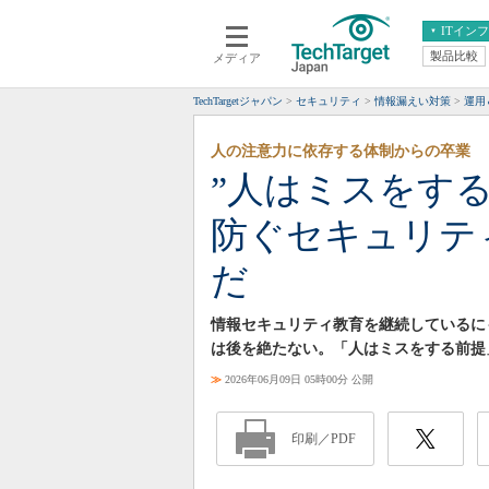
ITイン
製品比較
メディア
クラウド
エンタープライズ
ERP
仮想化
TechTargetジャパン
セキュリティ
情報漏えい対策
運用＆
データ分析
サーバ＆ストレージ
人の注意力に依存する体制からの卒業
CX
スマートモバイル
”人はミスをす
情報系システム
ネットワーク
防ぐセキュリテ
システム運用管理
だ
情報セキュリティ教育を継続しているに
は後を絶たない。「人はミスをする前提
≫
2026年06月09日 05時00分 公開
印刷／PDF