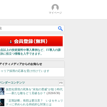
マイページ
00点以上の技術資料や導入事例など、IT導入の課
解決に役立つ情報を入手できます。
アイティメディアからのお知らせ
キャリア採用の応募を受け付けています
ベンダーコンテンツ
PR
仮想化環境の死角を“未知の脅威”が狙う時代
――新たな敵をどう見破るか？
(2026/6/30)
「定期診断」発想は要注意？ いまセキュリ
ティに求められる持続的な対策とは