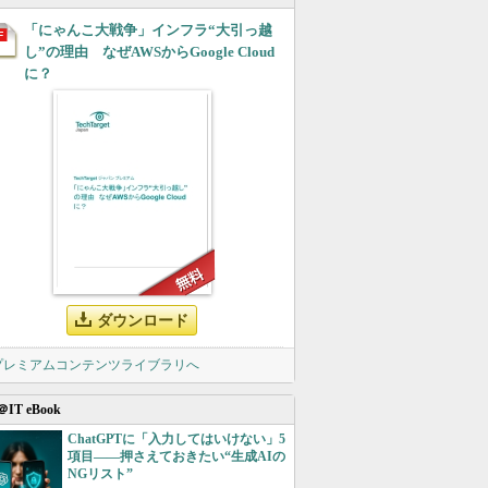
「にゃんこ大戦争」インフラ“大引っ越
し”の理由 なぜAWSからGoogle Cloud
に？
ダウンロード
 プレミアムコンテンツライブラリへ
＠IT eBook
ChatGPTに「入力してはいけない」5
項目――押さえておきたい“生成AIの
NGリスト”