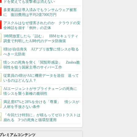
ドを変えても攻撃者は消えない
多要素認証導入済みでもランサムウェア被害
に 復旧費用は平均2億7000万円
アスクルはなぜ侵害されたのか クラウドの安
全神話を崩す「例外」の正体
1時間放置したら「詰む」 IBMセキュリティ
調査で判明したAI時代のデータ防御策
8割が自信喪失 AIアプリ攻撃に情シスが取る
べき一元防衛
情シスの死角を突く「閲覧即感染」 Zimbra脆
弱性を狙う国家主導のサイバー工作
従業員の4割がAIに機密データを送信 送って
いるのはどんな人？
AIエージェントがサプライチェーンの死角に
情シスを襲う新種の脆弱性
満足度87%と28%を分ける「尊重」 情シスが
人材を手放さない条件
「今回だけ特別に」が積もってゼロトラストは
崩れる 3つの死角と循環型運用
プレミアムコンテンツ