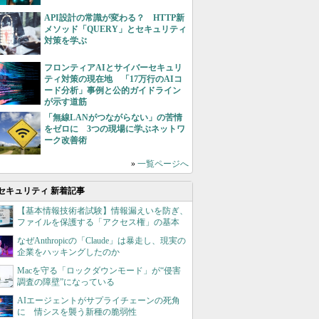
API設計の常識が変わる？ HTTP新
メソッド「QUERY」とセキュリティ
対策を学ぶ
フロンティアAIとサイバーセキュリ
ティ対策の現在地 「17万行のAIコ
ード分析」事例と公的ガイドライン
が示す道筋
「無線LANがつながらない」の苦情
をゼロに 3つの現場に学ぶネットワ
ーク改善術
»
一覧ページへ
セキュリティ 新着記事
【基本情報技術者試験】情報漏えいを防ぎ、
ファイルを保護する「アクセス権」の基本
なぜAnthropicの「Claude」は暴走し、現実の
企業をハッキングしたのか
Macを守る「ロックダウンモード」が“侵害
調査の障壁”になっている
AIエージェントがサプライチェーンの死角
に 情シスを襲う新種の脆弱性