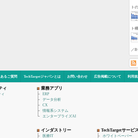
トの
ト構
／B
くあるご質問
TechTargetジャパンとは
お問い合わせ
広告掲載について
利用規
ティ
業務アプリ
ティ
ERP
データ分析
CX
情報系システム
エンタープライズAI
インダストリー
TechTargetサービ
医療IT
ホワイトペーパー