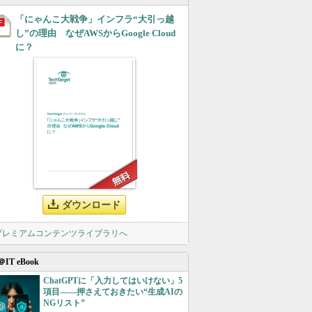
「にゃんこ大戦争」インフラ“大引っ越
し”の理由 なぜAWSからGoogle Cloud
に？
ダウンロード
 プレミアムコンテンツライブラリへ
＠IT eBook
ChatGPTに「入力してはいけない」5
項目――押さえておきたい“生成AIの
NGリスト”