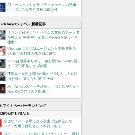
AIエージェントがサプライチェーンの死角
に 情シスを襲う新種の脆弱性
TechTargetジャパン 新着記事
【マンガ付き】ひとり情シス支援の第一人者
が教える”中堅中小企業こそRAGを使うべき
理由”
Uber Eatsに学ぶAIエージェント本番運用術
1万都市の料理画像を自己修復
Azureは限界ギリギリ 絶好調Microsoftを襲
う「GPU不足」の深刻度
IT業界の女性は9割が10年で消える 人材枯
渇を招く“見えない壁”の正体
米「AIキルスイッチ法案」 情シスが今から
備える5つのリスク回避策
ホワイトペーパーランキング
026/08/07 UPDATE
なぜサイバー攻撃による被害は沈静化しな
い？ 報道では見えない本質に迫る
AIエージェントに潜む“見えないリスク”、過剰