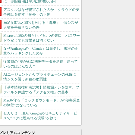
に 復旧費用は平均2億7000万円
アスクルはなぜ侵害されたのか クラウドの安
全神話を崩す「例外」の正体
満足度87%と28%を分ける「尊重」 情シスが
人材を手放さない条件
Microsoft 365の知られざる5つの裏口 パスワー
ドを変えても攻撃者は消えない
なぜAnthropicの「Claude」は暴走し、現実の企
業をハッキングしたのか
従業員の4割がAIに機密データを送信 送って
いるのはどんな人？
AIエージェントがサプライチェーンの死角に
情シスを襲う新種の脆弱性
【基本情報技術者試験】情報漏えいを防ぎ、フ
ァイルを保護する「アクセス権」の基本
Macを守る「ロックダウンモード」が“侵害調査
の障壁”になっている
セガサミーHDがGoogleのセキュリティサービ
スで“ログに埋もれる現場”を救う
プレミアムコンテンツ