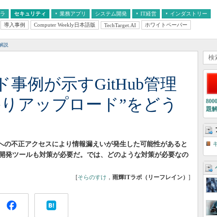
フラ
セキュリティ
業務アプリ
システム開発
IT経営
インダストリー
導入事例
Computer Weekly日本語版
ホワイトペーパー
TechTarget.AI
AI
経営とIT
医療IT
中堅・中小企業とIT
教育IT
解説
事例が示すGitHub管理
かりアップロード”をどう
80
題
Hubへの不正アクセスにより情報漏えいが発生した可能性があると
開発ツールも対策が必要だ。では、どのような対策が必要なの
[
そらのすけ
，
雨輝ITラボ（リーフレイン）
]