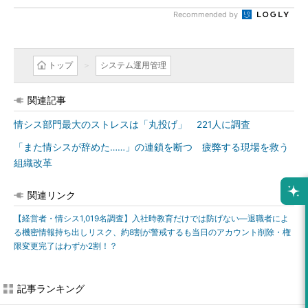
Recommended by
トップ
システム運用管理
関連記事
情シス部門最大のストレスは「丸投げ」 221人に調査
「また情シスが辞めた……」の連鎖を断つ 疲弊する現場を救う
組織改革
関連リンク
【経営者・情シス1,019名調査】入社時教育だけでは防げない―退職者によ
る機密情報持ち出しリスク、約8割が警戒するも当日のアカウント削除・権
限変更完了はわずか2割！？
記事ランキング