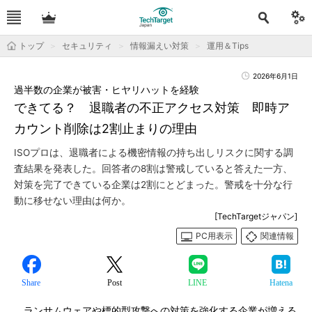
トップ
セキュリティ
情報漏えい対策
運用＆Tips
2026年6月1日
過半数の企業が被害・ヒヤリハットを経験
できてる？ 退職者の不正アクセス対策 即時ア
カウント削除は2割止まりの理由
ISOプロは、退職者による機密情報の持ち出しリスクに関する調
査結果を発表した。回答者の8割は警戒していると答えた一方、
対策を完了できている企業は2割にとどまった。警戒を十分な行
動に移せない理由は何か。
[TechTargetジャパン]
PC用表示
関連情報
Share
Post
LINE
Hatena
ランサムウェアや標的型攻撃への対策を強化する企業が増える