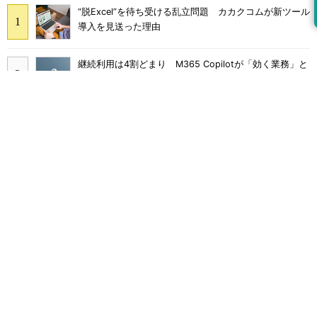
“脱Excel”を待ち受ける乱立問題 カカクコムが新ツール
導入を見送った理由
継続利用は4割どまり M365 Copilotが「効く業務」と
期待外れの境界
画面をティッシュで拭くのはNG Dellが推奨するPCの
正しいお手入れ方法
Claude Codeでは「エージェントを作るな、スキルを作
れ」 Anthropicが示すAI構築術
Broadcom値上げで加速するVMware移行 HPE幹部が
明かすAI時代の備え
沖縄電力、Notes脱却で年1万5000時間減 kintone市民
開発を安全に広げた6手