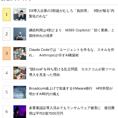
DX導入企業の3割超がむしろ「負担増」 9割が陥る“内
製化のわな”
継続利用は4割どまり M365 Copilotが「効く業務」と
期待外れの境界
Claude Codeでは「エージェントを作るな、スキルを作
れ」 Anthropicが示すAI構築術
“脱Excel”を待ち受ける乱立問題 カカクコムが新ツール
導入を見送った理由
Broadcom値上げで加速するVMware移行 HPE幹部が
明かすAI時代の備え
多要素認証導入済みでもランサムウェア被害に 復旧費
用は平均2億7000万円