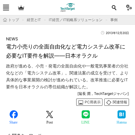
トップ
経営とIT
IT経営／IT戦略系ソリューション
事例
2013年12月20日
NEWS
電力小売りの全面自由化など電力システム改革に
必要なIT要件を解説――日本オラクル
政府が進める、小売・発電の全面自由化や一般電気事業者の分社
化などの「電力システム改革」。関連法案の成立を受けて、より
具体的な事業展開の検討が進められている。改革推進に必要なIT
要件を日本オラクルの専任組織が解説した。
[翁長 潤，TechTargetジャパン]
PC用表示
関連情報
Share
Post
LINE
Hatena