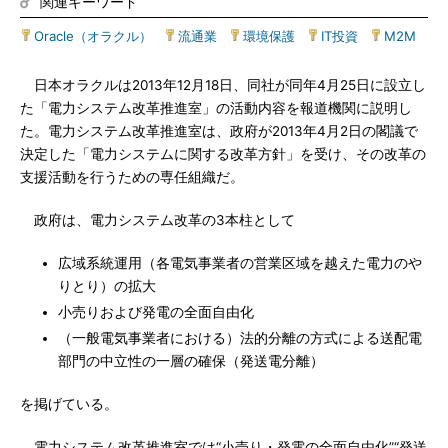
関連キーワード
Oracle（オラクル）
|
流通業
|
環境保護
|
IT投資
|
M2M
日本オラクルは2013年12月18日、同社が同年4月25日に設立し
た「電力システム改革推進室」の活動内容を報道機関に説明し
た。電力システム改革推進室は、政府が2013年4月2日の閣議で
決定した「電力システムに関する改革方針」を受け、その改革の
支援活動を行うための専任組織だ。
政府は、電力システム改革の3本柱として
広域系統運用（各電気事業者の営業区域を越えた電力のや
りとり）の拡大
小売りおよび発電の全面自由化
（一般電気事業者における）法的分離の方式による送配電
部門の中立性の一層の確保（発送電分離）
を掲げている。
電力システム改革推進室では“小売り・発電の全面自由化”“発送