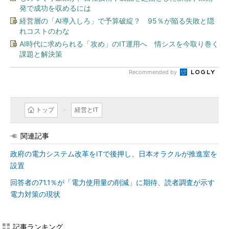
発で成功を収めるには
経営層の「AI導入しろ」で予算破綻？ 95％が陥る失敗と隠
れコストのわな
AI時代に求められる「攻め」のIT運用へ 情シスを今取り巻く
課題と解決策
Recommended by
トップ
経営とIT
関連記事
政府の電力システム改革をITで後押し、日本オラクルが推進室を
設置
回答者の71.1％が「電力使用量の削減」に期待、読者調査が示す
電力対策の現状
記事ランキング