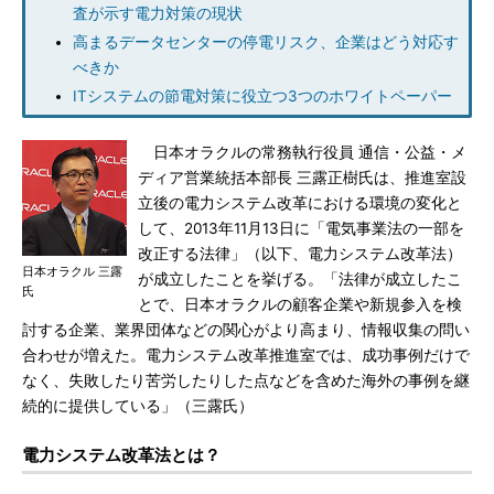
査が示す電力対策の現状
高まるデータセンターの停電リスク、企業はどう対応す
べきか
ITシステムの節電対策に役立つ3つのホワイトペーパー
日本オラクルの常務執行役員 通信・公益・メ
ディア営業統括本部長 三露正樹氏は、推進室設
立後の電力システム改革における環境の変化と
して、2013年11月13日に「電気事業法の一部を
改正する法律」（以下、電力システム改革法）
日本オラクル 三露
が成立したことを挙げる。「法律が成立したこ
氏
とで、日本オラクルの顧客企業や新規参入を検
討する企業、業界団体などの関心がより高まり、情報収集の問い
合わせが増えた。電力システム改革推進室では、成功事例だけで
なく、失敗したり苦労したりした点などを含めた海外の事例を継
続的に提供している」（三露氏）
電力システム改革法とは？