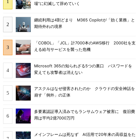
場”に幻滅して辞めていく
継続利用は4割どまり M365 Copilotが「効く業務」と
期待外れの境界
「COBOL」「JCL」計7000本のAWS移行 2000社を支
える給与サービスを襲った危機
Microsoft 365の知られざる5つの裏口 パスワードを
変えても攻撃者は消えない
アスクルはなぜ侵害されたのか クラウドの安全神話を
崩す「例外」の正体
多要素認証導入済みでもランサムウェア被害に 復旧費
用は平均2億7000万円
メインフレームは死なず AI活用で20年来の高収益をた