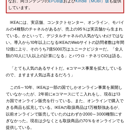
なお、同コンテンツの
EPUB版
および
Kindle（MOBI）版
も提供
しています。
IKEAには、実店舗、コンタクトセンター、オンライン、モバイ
ルの4種類のチャネルがあるが、売上の95％は実店舗から生まれ
ている。かといって、デジタルチャネルの人気がないわけではな
い。導入から10年以上になるIKEAのWebサイトの訪問者数は年間
12億に上り、そのうち7億5000万はユニークビジターだ。「全人
類の10人に1人以上の計算になる」とパウロ・チネリCIOは語る。
「とても人気のあるサイトだ。eコマース事業を拡大している
ので、ますます人気は高まるだろう」
この5～10年、IKEAは一部の国でしかオンライン事業を展開し
ていなかったが、2年前にeコマースにてこ入れをし、現在は13
カ国でオンライン販売を行っている。また、オンラインで購入で
きる商品も拡充している。IKEAの取扱商品は1万種類強あるが、
以前オンラインで販売していたのはわずか2000～3000種類にす
ぎなかった。現在は少なくとも取扱商品の70％をオンラインでも
提供している。