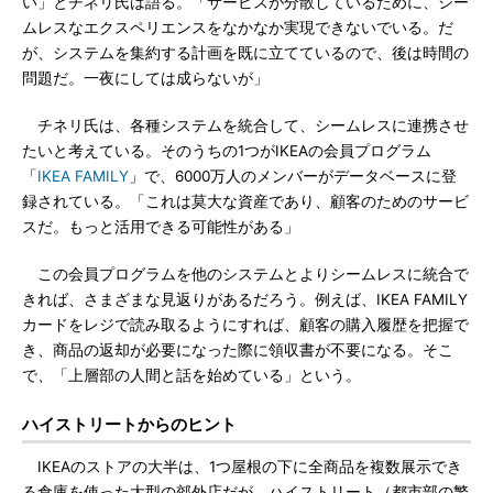
い」とチネリ氏は語る。「サービスが分散しているために、シー
ムレスなエクスペリエンスをなかなか実現できないでいる。だ
が、システムを集約する計画を既に立てているので、後は時間の
問題だ。一夜にしては成らないが」
チネリ氏は、各種システムを統合して、シームレスに連携させ
たいと考えている。そのうちの1つがIKEAの会員プログラム
「
IKEA FAMILY
」で、6000万人のメンバーがデータベースに登
録されている。「これは莫大な資産であり、顧客のためのサービ
スだ。もっと活用できる可能性がある」
この会員プログラムを他のシステムとよりシームレスに統合で
きれば、さまざまな見返りがあるだろう。例えば、IKEA FAMILY
カードをレジで読み取るようにすれば、顧客の購入履歴を把握で
き、商品の返却が必要になった際に領収書が不要になる。そこ
で、「上層部の人間と話を始めている」という。
ハイストリートからのヒント
IKEAのストアの大半は、1つ屋根の下に全商品を複数展示でき
る倉庫を使った大型の郊外店だが、ハイストリート（都市部の繁