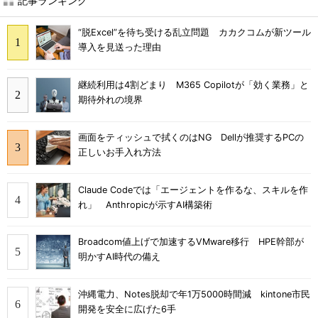
記事ランキング
“脱Excel”を待ち受ける乱立問題 カカクコムが新ツール
導入を見送った理由
継続利用は4割どまり M365 Copilotが「効く業務」と
期待外れの境界
画面をティッシュで拭くのはNG Dellが推奨するPCの
正しいお手入れ方法
Claude Codeでは「エージェントを作るな、スキルを作
れ」 Anthropicが示すAI構築術
Broadcom値上げで加速するVMware移行 HPE幹部が
明かすAI時代の備え
沖縄電力、Notes脱却で年1万5000時間減 kintone市民
開発を安全に広げた6手