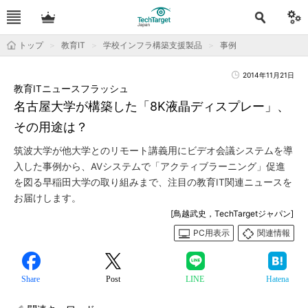
トップ
教育IT
学校インフラ構築支援製品
事例
2014年11月21日
教育ITニュースフラッシュ
名古屋大学が構築した「8K液晶ディスプレー」、
その用途は？
筑波大学が他大学とのリモート講義用にビデオ会議システムを導
入した事例から、AVシステムで「アクティブラーニング」促進
を図る早稲田大学の取り組みまで、注目の教育IT関連ニュースを
お届けします。
[鳥越武史，TechTargetジャパン]
PC用表示
関連情報
Share
Post
LINE
Hatena