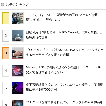
記事ランキング
「こんなはずでは」 製造業の若手は“アナログな現
場”に幻滅して辞めていく
継続利用は4割どまり M365 Copilotが「効く業務」と
期待外れの境界
「COBOL」「JCL」計7000本のAWS移行 2000社を支
える給与サービスを襲った危機
Microsoft 365の知られざる5つの裏口 パスワードを
変えても攻撃者は消えない
多要素認証導入済みでもランサムウェア被害に 復旧費
用は平均2億7000万円
アスクルはなぜ侵害されたのか クラウドの安全神話を