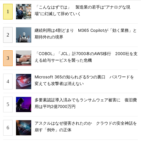
「こんなはずでは」 製造業の若手は“アナログな現
場”に幻滅して辞めていく
継続利用は4割どまり M365 Copilotが「効く業務」と
期待外れの境界
「COBOL」「JCL」計7000本のAWS移行 2000社を支
える給与サービスを襲った危機
Microsoft 365の知られざる5つの裏口 パスワードを
変えても攻撃者は消えない
多要素認証導入済みでもランサムウェア被害に 復旧費
用は平均2億7000万円
アスクルはなぜ侵害されたのか クラウドの安全神話を
崩す「例外」の正体