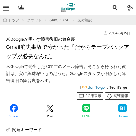
トップ
クラウド
SaaS／ASP
技術解説
2015年5月15日
米Googleが明かす障害復旧の舞台裏
Gmail消失事故で分かった「だからテープバックア
ップが必要なんだ」
米Googleで発生した2011年のメール障害。そこから得られた教
訓は、実に興味深いものだった。Googleスタッフが明かした障
害復旧の舞台裏を示す。
[
Jon Toigo
，TechTarget]
PC用表示
関連情報
Share
Post
LINE
Hatena
関連キーワード