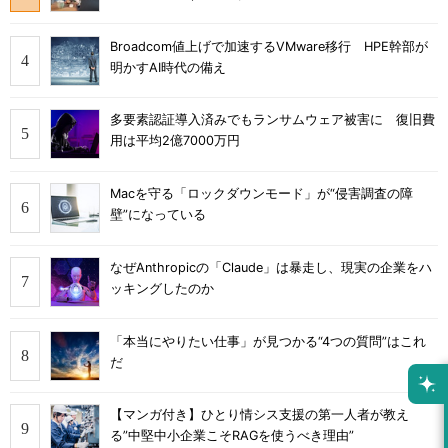
Broadcom値上げで加速するVMware移行 HPE幹部が
明かすAI時代の備え
多要素認証導入済みでもランサムウェア被害に 復旧費
用は平均2億7000万円
Macを守る「ロックダウンモード」が“侵害調査の障
壁”になっている
なぜAnthropicの「Claude」は暴走し、現実の企業をハ
ッキングしたのか
「本当にやりたい仕事」が見つかる“4つの質問”はこれ
だ
【マンガ付き】ひとり情シス支援の第一人者が教え
る”中堅中小企業こそRAGを使うべき理由”