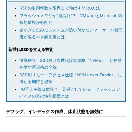
SSDの耐用年数を限界まで伸ばす5つの方法
フラッシュメモリが“過労死”？ VMwareとMicrosoftの
仮想環境が心配だ
速すぎるSSDにシステムが追い付かない？ サーバ管理
者が取るべき解決策とは
新世代SSDを支える技術
徹底解説：SSD向け次世代接続規格「NVMe」、存在感
を増す新規格の全貌
SSD用リモートアクセス仕様「NVMe over Fabrics」に
掛かる期待と現実
I/O至上主義は危険？ 見過ごしている、フラッシュデ
バイスの真の性能指標とは
デフラグ、インデックス作成、休止状態を無効に