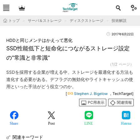
トップ
サーバ＆ストレージ
ディスクストレージ
技術解説
2017年6月22日
HDDと同じメンテはかえって悪化
SSD性能低下と短命化につながるストレージ設定
の“常識と非常識”
（1/2 ページ）
SSDを採用する企業が増える中、ストレージを最適化する方法も
進化する必要がある。デフラグの無効化やライトキャッシュの使
用といった手法がどう役立つのか。
[
Stephen J. Bigelow
，TechTarget]
PC用表示
関連情報
Share
Post
LINE
Hatena
関連キーワード