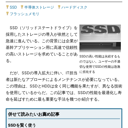
SSD
|
半導体ストレージ
|
ハードディスク
|
フラッシュメモリ
SSD（ソリッドステートドライブ）を
採用したストレージの導入が依然として
急速に進んでいる。この背景には企業が
基幹アプリケーション用に高速で信頼性
の高いストレージを求めていることがあ
SSDの高い性能は永続するも
る。
のではない。ユーザーの不適
切な使用でSSDの性能は急激
に劣化する
だが、SSDの導入拡大に伴い、IT担当
者は新たなアプローチによるメンテナンスが必要になっている。
この理由は、SSDとHDDは全く同じ機能を果たすが、異なる技術
を使用しているからだ。この記事では、SSDの性能を最適化し寿
命を延ばすために最も重要な手法を幾つか紹介する。
併せて読みたいお薦め記事
SSDを賢く使う