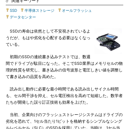
関連キーワード
SSD
|
半導体ストレージ
|
オールフラッシュ
|
データセンター
SSDの寿命は依然として不安視されているよ
うだが、もはや劣化を心配する必要はなくなっ
ている。
初期のSSDの連続書き込みテストでは、数週
間でドライブが駄目になった。そこでSSD業界はメモリセルの物
理的性質を研究し、書き込みの信号波形と電圧しきい値を調整し
て書き込みの品質を高めた。
読み出し動作に必要な最小時間である読み出しサイクル時間
も、セル間干渉を抑え、セル電圧検出を高めて短縮した。数学者
たちが開発した誤り訂正技術も効果を上げた。
当初、企業向けのフラッシュストレージシステムはドライブの
劣化を恐れて、1セル当たり1ビットを格納するシンプルなシング
ルレベルセル（SLC）のSSDを採用していた。当時は、1セル当