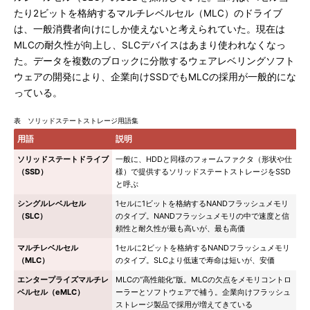
たり2ビットを格納するマルチレベルセル（MLC）のドライブ
は、一般消費者向けにしか使えないと考えられていた。現在は
MLCの耐久性が向上し、SLCデバイスはあまり使われなくなっ
た。データを複数のブロックに分散するウェアレベリングソフト
ウェアの開発により、企業向けSSDでもMLCの採用が一般的にな
っている。
表 ソリッドステートストレージ用語集
用語
説明
ソリッドステートドライブ
一般に、HDDと同様のフォームファクタ（形状や仕
（SSD）
様）で提供するソリッドステートストレージをSSD
と呼ぶ
シングルレベルセル
1セルに1ビットを格納するNANDフラッシュメモリ
（SLC）
のタイプ。NANDフラッシュメモリの中で速度と信
頼性と耐久性が最も高いが、最も高価
マルチレベルセル
1セルに2ビットを格納するNANDフラッシュメモリ
（MLC）
のタイプ。SLCより低速で寿命は短いが、安価
エンタープライズマルチレ
MLCの“高性能化”版。MLCの欠点をメモリコントロ
ベルセル（eMLC）
ーラーとソフトウェアで補う。企業向けフラッシュ
ストレージ製品で採用が増えてきている