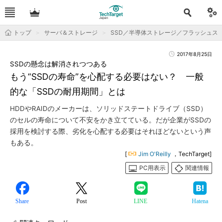
トップ
サーバ＆ストレージ
SSD／半導体ストレージ／フラッシュス
2017年8月25日
SSDの懸念は解消されつつある
もう“SSDの寿命”を心配する必要はない？ 一般
的な「SSDの耐用期間」とは
HDDやRAIDのメーカーは、ソリッドステートドライブ（SSD）
のセルの寿命について不安をかき立てている。だが企業がSSDの
採用を検討する際、劣化を心配する必要はそれほどないという声
もある。
[
Jim O'Reilly
，TechTarget]
PC用表示
関連情報
Share
Post
LINE
Hatena