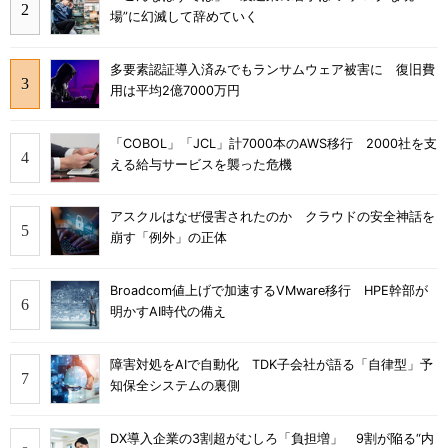
場”に幻滅して辞めていく
多要素認証導入済みでもランサムウェア被害に 復旧費
用は平均2億7000万円
「COBOL」「JCL」計7000本のAWS移行 2000社を支
える給与サービスを襲った危機
アスクルはなぜ侵害されたのか クラウドの安全神話を
崩す「例外」の正体
Broadcom値上げで加速するVMware移行 HPE幹部が
明かすAI時代の備え
障害対処をAIで自動化 TDK子会社が語る「自律型」予
知保全システムの裏側
DX導入企業の3割超がむしろ「負担増」 9割が陥る“内