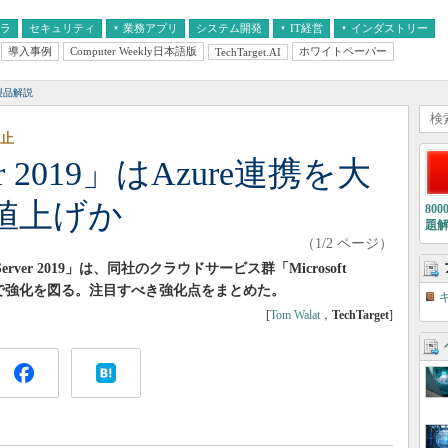
フラ
セキュリティ
業務アプリ
システム開発
IT経営
インダストリー
導入事例
Computer Weekly日本語版
ホワイトペーパー
TechTarget.AI
AI
経営とIT
医療IT
中堅・中小企業とIT
教育IT
製品解説
廃止
ver 2019」はAzure連携を大
値上げか
80
題
（1/2 ページ）
 Server 2019」は、同社のクラウドサービス群「Microsoft
点で強化を図る。注目すべき強化点をまとめた。
[
Tom Walat
，
TechTarget
]