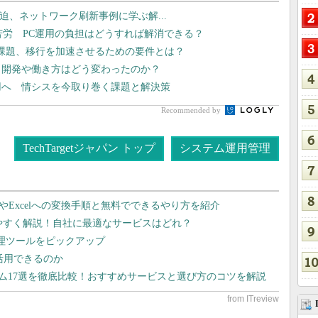
線が逼迫、ネットワーク刷新事例に学ぶ解...
苦労 PC運用の負担はどうすれば解消できる？
課題、移行を加速させるための要件とは？
プリ開発や働き方はどう変わったのか？
運用へ 情シスを今取り巻く課題と解決策
Recommended by
TechTargetジャパン トップ
システム運用管理
dやExcelへの変換手順と無料でできるやり方を紹介
りやすく解説！自社に最適なサービスはどれ？
管理ツールをピックアップ
で活用できるのか
テム17選を徹底比較！おすすめサービスと選び方のコツを解説