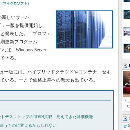
soft（マイクロソフト）
同社の新しいサーバ
」のプレビュー版を提供開始し、
ると発表した。ITプロフェ
早期更新プログラム
すれば、Windows Server
ドできる。
19のプレビュー版には、ハイブリッドクラウドやコンテナ、セキ
れている。一方で価格上昇への懸念も出ている。
「T
っ
9」にリモートデスクトップのRDSH搭載、見えてきた詳細機能
rを全く違うものに変えるかもしれない
2