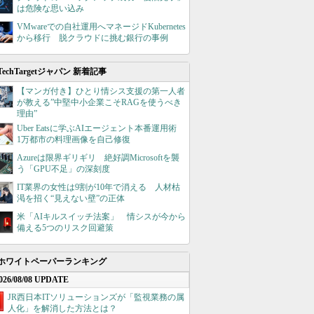
は危険な思い込み
VMwareでの自社運用へマネージドKubernetes
から移行 脱クラウドに挑む銀行の事例
TechTargetジャパン 新着記事
【マンガ付き】ひとり情シス支援の第一人者
が教える”中堅中小企業こそRAGを使うべき
理由”
Uber Eatsに学ぶAIエージェント本番運用術
1万都市の料理画像を自己修復
Azureは限界ギリギリ 絶好調Microsoftを襲
う「GPU不足」の深刻度
IT業界の女性は9割が10年で消える 人材枯
渇を招く“見えない壁”の正体
米「AIキルスイッチ法案」 情シスが今から
備える5つのリスク回避策
ホワイトペーパーランキング
026/08/08 UPDATE
JR西日本ITソリューションズが「監視業務の属
人化」を解消した方法とは？