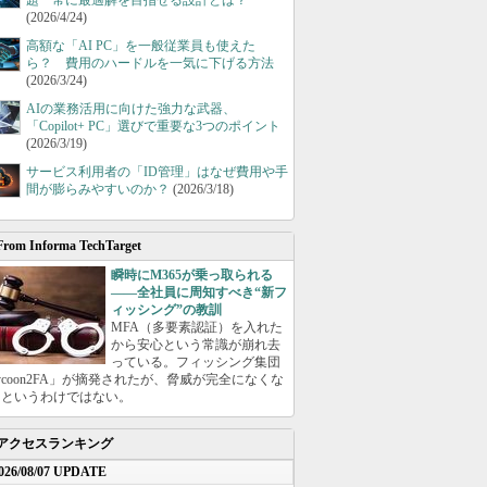
題 常に最適解を目指せる設計とは？
(2026/4/24)
高額な「AI PC」を一般従業員も使えた
ら？ 費用のハードルを一気に下げる方法
(2026/3/24)
AIの業務活用に向けた強力な武器、
「Copilot+ PC」選びで重要な3つのポイント
(2026/3/19)
サービス利用者の「ID管理」はなぜ費用や手
間が膨らみやすいのか？
(2026/3/18)
From Informa TechTarget
瞬時にM365が乗っ取られる
――全社員に周知すべき“新フ
ィッシング”の教訓
MFA（多要素認証）を入れた
から安心という常識が崩れ去
っている。フィッシング集団
ycoon2FA」が摘発されたが、脅威が完全になくな
たというわけではない。
アクセスランキング
026/08/07 UPDATE