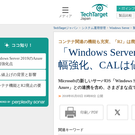
ITイン
製品比較
メディア
クラウド
エンタープライズ
ERP
仮想化
TechTargetジャパン
システム運用管理
Windows Server
データ分析
サーバ＆ストレージ
コンテナ関連の機能も充実、「R2」は
CX
スマートモバイル
ココ知り！
「Windows Ser
情報系システム
ネットワーク
dows Server 2019のAzure
幅強化、CALは
システム運用管理
携強化点
AL値上げの背景と影響
Microsoftの新しいサーバOS「Windows
ンテナ機能とR2廃止の要
Azure」との連携を含め、さまざまな
≫
2018年05月03日 05時00分 公開
印刷／PDF
関連キーワード