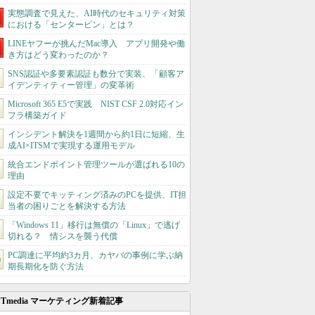
実態調査で見えた、AI時代のセキュリティ対策
における「センターピン」とは？
LINEヤフーが挑んだMac導入 アプリ開発や働
き方はどう変わったのか？
SNS認証や多要素認証も数分で実装、「顧客ア
イデンティティー管理」の変革術
Microsoft 365 E5で実践 NIST CSF 2.0対応イン
フラ構築ガイド
インシデント解決を1週間から約1日に短縮、生
成AI×ITSMで実現する運用モデル
統合エンドポイント管理ツールが選ばれる10の
理由
設定不要でキッティング済みのPCを提供、IT担
当者の困りごとを解決する方法
「Windows 11」移行は無償の「Linux」で逃げ
切れる？ 情シスを襲う代償
PC調達に平均約3カ月、カヤバの事例に学ぶ納
期長期化を防ぐ方法
ITmedia マーケティング新着記事