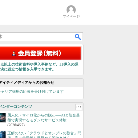
マイページ
00点以上の技術資料や導入事例など、IT導入の課
解決に役立つ情報を入手できます。
アイティメディアからのお知らせ
キャリア採用の応募を受け付けています
ベンダーコンテンツ
PR
属人化・サイロ化からの脱却──AIと統合基
盤で実現するモダンなサービス体験
(2026/4/27)
正解のない「クラウドとオンプレの割合」問