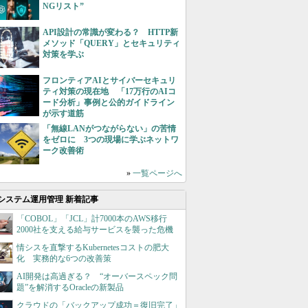
NGリスト”
API設計の常識が変わる？ HTTP新
メソッド「QUERY」とセキュリティ
対策を学ぶ
フロンティアAIとサイバーセキュリ
ティ対策の現在地 「17万行のAIコ
ード分析」事例と公的ガイドライン
が示す道筋
「無線LANがつながらない」の苦情
をゼロに 3つの現場に学ぶネットワ
ーク改善術
»
一覧ページへ
システム運用管理 新着記事
「COBOL」「JCL」計7000本のAWS移行
2000社を支える給与サービスを襲った危機
情シスを直撃するKubernetesコストの肥大
化 実務的な6つの改善策
AI開発は高過ぎる？ “オーバースペック問
題”を解消するOracleの新製品
クラウドの「バックアップ成功＝復旧完了」