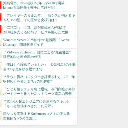
沖縄電力、Notes脱却で年1万5000時間減
kintone市民開発を安全に広げた6手
「プレイヤーのまま20年」 情シスが抱えるキ
ャリアの壁、その正体と突破口は？
「COBOL」「JCL」計7000本のAWS移行
2000社を支える給与サービスを襲った危機
Windows Server 2025移行の“超難関”「Active
Directory」問題解決ガイド
「VMware vSphere 8」難民に迫る“最後通告”
移行地獄と料金増の代償
「僕はもう諦めていました」 DUNLOPの手順
書DXが息を吹き返すまで
クラウド資格コレクターは評価されない？ 年
収1000万を分ける“OSの理解度”
「ひとり情シス」が急に退職 専門商社が外部
パートナーと挑んだネットワーク刷新の裏側
年収700万超エンジニアに共通するスキルと
「もっと勉強すべきだった分野」
情シスを直撃するKubernetesコストの肥大化
実務的な6つの改善策