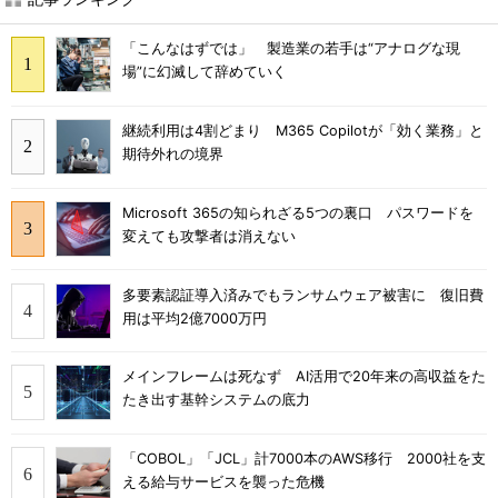
「こんなはずでは」 製造業の若手は“アナログな現
場”に幻滅して辞めていく
継続利用は4割どまり M365 Copilotが「効く業務」と
期待外れの境界
Microsoft 365の知られざる5つの裏口 パスワードを
変えても攻撃者は消えない
多要素認証導入済みでもランサムウェア被害に 復旧費
用は平均2億7000万円
メインフレームは死なず AI活用で20年来の高収益をた
たき出す基幹システムの底力
「COBOL」「JCL」計7000本のAWS移行 2000社を支
える給与サービスを襲った危機