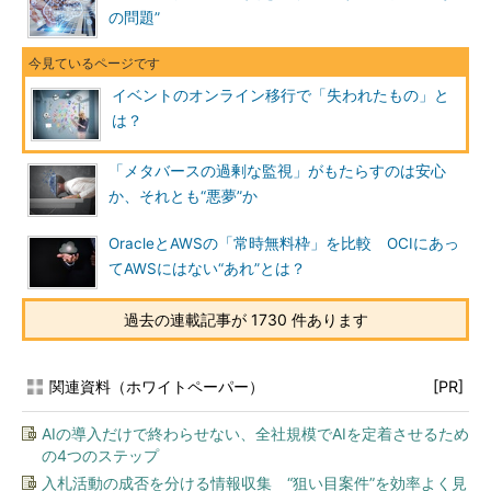
の問題”
イベントのオンライン移行で「失われたもの」と
は？
「メタバースの過剰な監視」がもたらすのは安心
か、それとも“悪夢”か
OracleとAWSの「常時無料枠」を比較 OCIにあっ
てAWSにはない“あれ”とは？
過去の連載記事が 1730 件あります
関連資料（ホワイトペーパー）
[PR]
AIの導入だけで終わらせない、全社規模でAIを定着させるため
の4つのステップ
入札活動の成否を分ける情報収集 “狙い目案件”を効率よく見