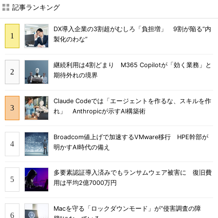
記事ランキング
DX導入企業の3割超がむしろ「負担増」 9割が陥る“内
製化のわな”
継続利用は4割どまり M365 Copilotが「効く業務」と
期待外れの境界
Claude Codeでは「エージェントを作るな、スキルを作
れ」 Anthropicが示すAI構築術
Broadcom値上げで加速するVMware移行 HPE幹部が
明かすAI時代の備え
多要素認証導入済みでもランサムウェア被害に 復旧費
用は平均2億7000万円
Macを守る「ロックダウンモード」が“侵害調査の障