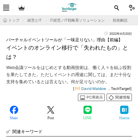
トップ
経営とIT
IT経営／IT戦略系ソリューション
技術解説
2022年4月20日
バーチャルイベントツールが「一味足りない」理由【前編】
イベントのオンライン移行で「失われたもの」と
は？
Web会議ツールをはじめとする動画技術は、働く人々を結ぶ役割
を果たしてきた。ただしイベントの用途に関しては、まだ十分な
支持を集めているとは言えない。何が足りないのか。
[
David Maldow
，TechTarget]
PC用表示
関連情報
Share
Post
LINE
Hatena
関連キーワード