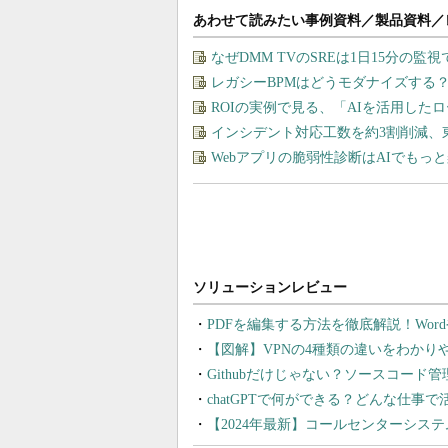
あわせて読みたい事例資料／製品資料／
なぜDMM TVのSREは1日15分の
レガシーBPMはどうモダナイズする
ROIの実例で見る、「AIを活用した
インシデント対応工数を約3割削減、
Webアプリの脆弱性診断はAIでもっ
PDFを編集する方法を徹底解説！Wor
【図解】VPNの4種類の違いをわか
Githubだけじゃない？ソースコード
chatGPTで何ができる？どんな仕事
【2024年最新】コールセンターシス