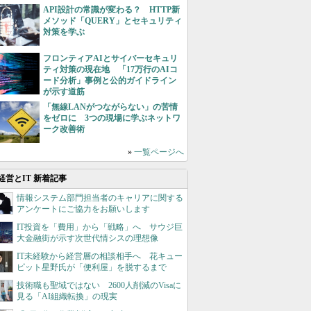
API設計の常識が変わる？ HTTP新
メソッド「QUERY」とセキュリティ
対策を学ぶ
フロンティアAIとサイバーセキュリ
ティ対策の現在地 「17万行のAIコ
ード分析」事例と公的ガイドライン
が示す道筋
「無線LANがつながらない」の苦情
をゼロに 3つの現場に学ぶネットワ
ーク改善術
»
一覧ページへ
経営とIT 新着記事
情報システム部門担当者のキャリアに関する
アンケートにご協力をお願いします
IT投資を「費用」から「戦略」へ サウジ巨
大金融街が示す次世代情シスの理想像
IT未経験から経営層の相談相手へ 花キュー
ピット星野氏が「便利屋」を脱するまで
技術職も聖域ではない 2600人削減のVisaに
見る「AI組織転換」の現実