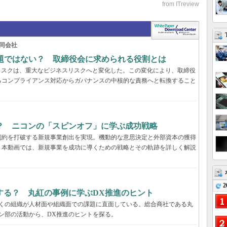
同会社
問題ではない？ 取締役会に求められる役割とは
リスクは、重大なビジネスリスクへと変化した。この変化により、取締役
るコンプライアンス対応からガバナンスの中核的な責務へと転換すること
？ ニコンの「スピンオフ」に学ぶ成功戦略
制約を打破する新規事業創出を実現。機動的な意思決定と外部資本の獲得
。本動画では、新規事業を成功に導くための戦略とその軌跡を詳しく解説
2
する？ 丸紅の事例に学ぶDX推進のヒント
多くの組織が人材面や組織面での課題に直面している。総合商社である丸
ン部の活動から、DX推進のヒントを探る。