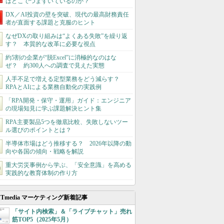
はどこでつまずいているのか？
DX／AI投資の壁を突破、現代の最高財務責任
者が直面する課題と克服のヒント
なぜDXの取り組みは“よくある失敗”を繰り返
す？ 本質的な改革に必要な視点
約5割の企業が“脱Excel”に消極的なのはな
ぜ？ 約300人への調査で見えた実態
人手不足で増える定型業務をどう減らす？
RPAとAIによる業務自動化の実践例
「RPA開発・保守・運用」ガイド：エンジニア
の現場知見に学ぶ課題解決ヒント集
RPA主要製品5つを徹底比較、失敗しないツー
ル選びのポイントとは？
半導体市場はどう推移する？ 2026年以降の動
向や各国の傾向・戦略を解説
重大労災事例から学ぶ、「安全意識」を高める
実践的な教育体制の作り方
ITmedia マーケティング新着記事
「サイト内検索」＆「ライブチャット」売れ
筋TOP5（2025年5月）