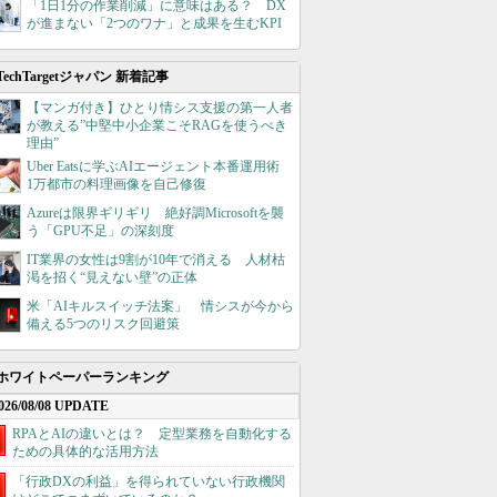
「1日1分の作業削減」に意味はある？ DX
が進まない「2つのワナ」と成果を生むKPI
TechTargetジャパン 新着記事
【マンガ付き】ひとり情シス支援の第一人者
が教える”中堅中小企業こそRAGを使うべき
理由”
Uber Eatsに学ぶAIエージェント本番運用術
1万都市の料理画像を自己修復
Azureは限界ギリギリ 絶好調Microsoftを襲
う「GPU不足」の深刻度
IT業界の女性は9割が10年で消える 人材枯
渇を招く“見えない壁”の正体
米「AIキルスイッチ法案」 情シスが今から
備える5つのリスク回避策
ホワイトペーパーランキング
026/08/08 UPDATE
RPAとAIの違いとは？ 定型業務を自動化する
ための具体的な活用方法
「行政DXの利益」を得られていない行政機関