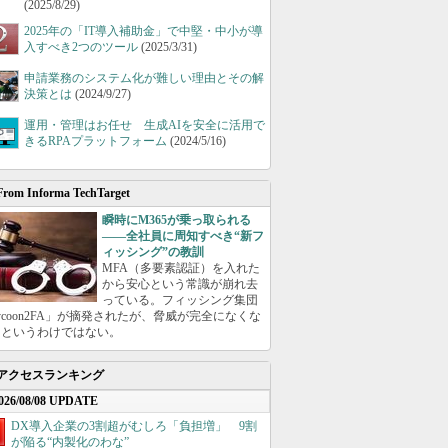
(2025/8/29)
2025年の「IT導入補助金」で中堅・中小が導
入すべき2つのツール
(2025/3/31)
申請業務のシステム化が難しい理由とその解
決策とは
(2024/9/27)
運用・管理はお任せ 生成AIを安全に活用で
きるRPAプラットフォーム
(2024/5/16)
From Informa TechTarget
瞬時にM365が乗っ取られる
――全社員に周知すべき“新フ
ィッシング”の教訓
MFA（多要素認証）を入れた
から安心という常識が崩れ去
っている。フィッシング集団
ycoon2FA」が摘発されたが、脅威が完全になくな
たというわけではない。
アクセスランキング
026/08/08 UPDATE
DX導入企業の3割超がむしろ「負担増」 9割
が陥る“内製化のわな”