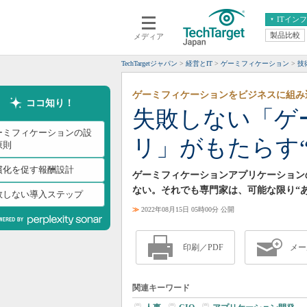
ITイン
製品比較
メディア
クラウド
エンタープライズ
ERP
仮想化
TechTargetジャパン
経営とIT
ゲーミフィケーション
技
データ分析
サーバ＆ストレージ
ゲーミフィケーションをビジネスに組み
CX
スマートモバイル
ココ知り！
失敗しない「ゲ
情報系システム
ネットワーク
ーミフィケーションの設
リ」がもたらす
システム運用管理
原則
慣化を促す報酬設計
ゲーミフィケーションアプリケーション
ない。それでも専門家は、可能な限り“
敗しない導入ステップ
≫
2022年08月15日 05時00分 公開
印刷／PDF
メー
関連キーワード