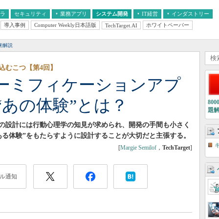
フラ
セキュリティ
業務アプリ
システム開発
IT経営
インダストリー
導入事例
Computer Weekly日本語版
ホワイトペーパー
TechTarget.AI
AI
経営とIT
医療IT
中堅・中小企業とIT
教育IT
術解説
込むこつ【第4回】
ーミフィケーションアプ
“あの体験”とは？
80
題
の設計には行動心理学の知見が求められ、開発の手間も小さく
ある体験”をもたらすように設計することが大切だと主張する。
[
Margie Semilof
，
TechTarget
]
ル通知