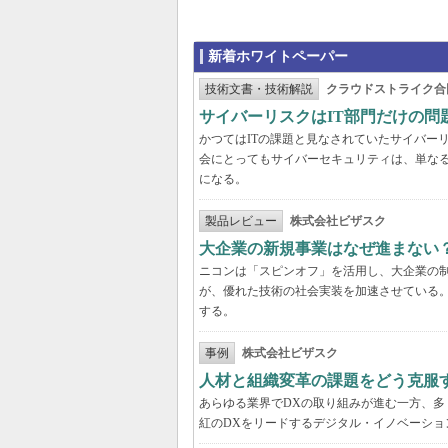
新着ホワイトペーパー
技術文書・技術解説
クラウドストライク合
サイバーリスクはIT部門だけの
かつてはITの課題と見なされていたサイバー
会にとってもサイバーセキュリティは、単な
になる。
製品レビュー
株式会社ビザスク
大企業の新規事業はなぜ進まない
ニコンは「スピンオフ」を活用し、大企業の
が、優れた技術の社会実装を加速させている
する。
事例
株式会社ビザスク
人材と組織変革の課題をどう克服
あらゆる業界でDXの取り組みが進む一方、
紅のDXをリードするデジタル・イノベーショ