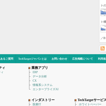
トの
ト構
／B
くあるご質問
TechTargetジャパンとは
お問い合わせ
広告掲載について
利用規
ティ
業務アプリ
ティ
ERP
データ分析
CX
情報系システム
エンタープライズAI
インダストリー
TechTargetサービ
医療IT
ホワイトペーパー