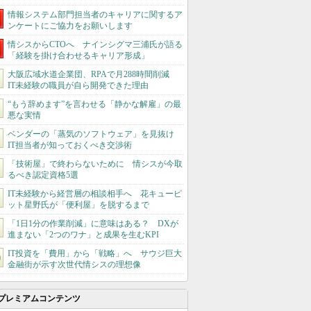
情報システム部門担当者のキャリアに関するア
ンケートにご協力をお願いします
情シスからCTOへ ナインシグマ三浦氏が語る
「経験を掛け合わせるキャリア形成」
大阪広域水道企業団、RPAで月288時間削減
IT未経験の職員が自ら開発できた理由
“もう辞めます”を言わせる「静かな解雇」の最
悪な実情
ベンダーの「蒸気のソフトウェア」を見抜け
IT担当者が知っておくべき交渉術
「技術屋」で終わらないために 情シスが今取
るべき認定資格5選
IT未経験から経営層の相談相手へ 花キューピ
ット星野氏が「便利屋」を脱するまで
「1日1分の作業削減」に意味はある？ DXが
進まない「2つのワナ」と成果を生むKPI
IT投資を「費用」から「戦略」へ サウジ巨大
金融街が示す次世代情シスの理想像
プレミアムコンテンツ