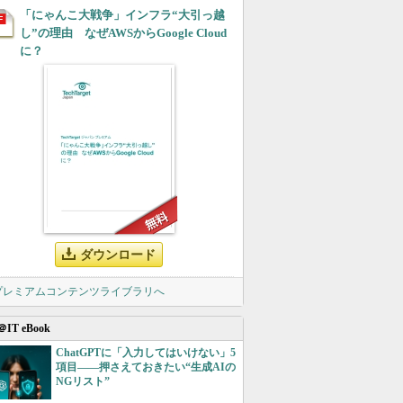
「にゃんこ大戦争」インフラ“大引っ越
し”の理由 なぜAWSからGoogle Cloud
に？
ダウンロード
 プレミアムコンテンツライブラリへ
＠IT eBook
ChatGPTに「入力してはいけない」5
項目――押さえておきたい“生成AIの
NGリスト”