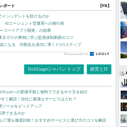
レポート
【PR】
監視でインシデントを防げるのか
？ AIエージェント型運用への移行術
ローコードアプリ開発」の効果
東京ガスの事例に学ぶ監視体制刷新のコツ
と楽になる 内製化を成功に導く3つのステップ
Recommended by
TechTargetジャパン トップ
経営とIT
dやExcelへの変換手順と無料でできるやり方を紹介
りやすく解説！自社に最適なサービスはどれ？
管理ツールをピックアップ
で活用できるのか
テム17選を徹底比較！おすすめサービスと選び方のコツを解説