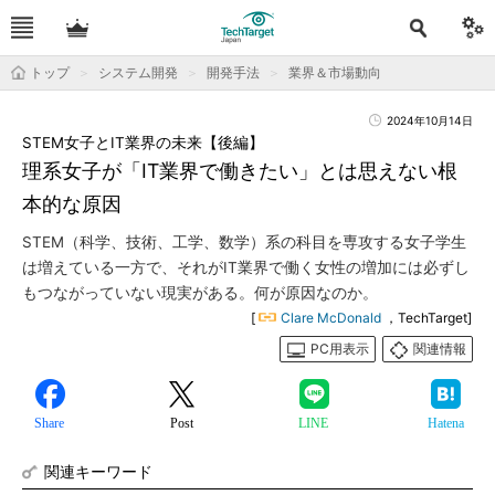
トップ
システム開発
開発手法
業界＆市場動向
2024年10月14日
STEM女子とIT業界の未来【後編】
理系女子が「IT業界で働きたい」とは思えない根
本的な原因
STEM（科学、技術、工学、数学）系の科目を専攻する女子学生
は増えている一方で、それがIT業界で働く女性の増加には必ずし
もつながっていない現実がある。何が原因なのか。
[
Clare McDonald
，TechTarget]
PC用表示
関連情報
Share
Post
LINE
Hatena
関連キーワード