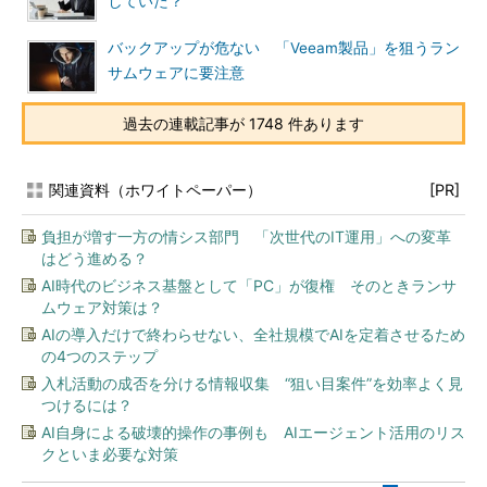
していた？
バックアップが危ない 「Veeam製品」を狙うラン
サムウェアに要注意
過去の連載記事が 1748 件あります
関連資料（ホワイトペーパー）
[PR]
負担が増す一方の情シス部門 「次世代のIT運用」への変革
はどう進める？
AI時代のビジネス基盤として「PC」が復権 そのときランサ
ムウェア対策は？
AIの導入だけで終わらせない、全社規模でAIを定着させるため
の4つのステップ
入札活動の成否を分ける情報収集 “狙い目案件”を効率よく見
つけるには？
AI自身による破壊的操作の事例も AIエージェント活用のリス
クといま必要な対策