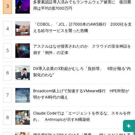
多要素認証導入済みでもランサムウェア被害に 復旧費
用は平均2億7000万円
「COBOL」「JCL」計7000本のAWS移行 2000社を支
える給与サービスを襲った危機
アスクルはなぜ侵害されたのか クラウドの安全神話を
崩す「例外」の正体
DX導入企業の3割超がむしろ「負担増」 9割が陥る“内
製化のわな”
Broadcom値上げで加速するVMware移行 HPE幹部が
明かすAI時代の備え
Claude Codeでは「エージェントを作るな、スキルを作
れ」 Anthropicが示すAI構築術