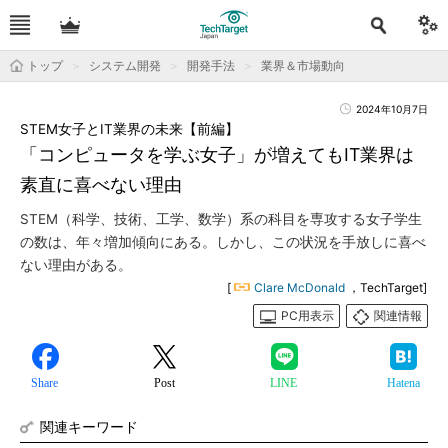
トップ
システム開発
開発手法
業界＆市場動向
2024年10月7日
STEM女子とIT業界の未来【前編】
「コンピュータを学ぶ女子」が増えてもIT業界は
素直に喜べない理由
STEM（科学、技術、工学、数学）系の科目を専攻する女子学生
の数は、年々増加傾向にある。しかし、この状況を手放しに喜べ
ない理由がある。
[
Clare McDonald
，TechTarget]
PC用表示
関連情報
Share
Post
LINE
Hatena
関連キーワード