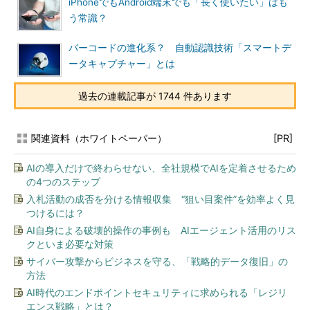
iPhoneでもAndroid端末でも「長く使いたい」はも
う常識？
バーコードの進化系？ 自動認識技術「スマートデ
ータキャプチャー」とは
過去の連載記事が 1744 件あります
関連資料（ホワイトペーパー）
[PR]
AIの導入だけで終わらせない、全社規模でAIを定着させるため
の4つのステップ
入札活動の成否を分ける情報収集 “狙い目案件”を効率よく見
つけるには？
AI自身による破壊的操作の事例も AIエージェント活用のリス
クといま必要な対策
サイバー攻撃からビジネスを守る、「戦略的データ復旧」の
方法
AI時代のエンドポイントセキュリティに求められる「レジリ
エンス戦略」とは？