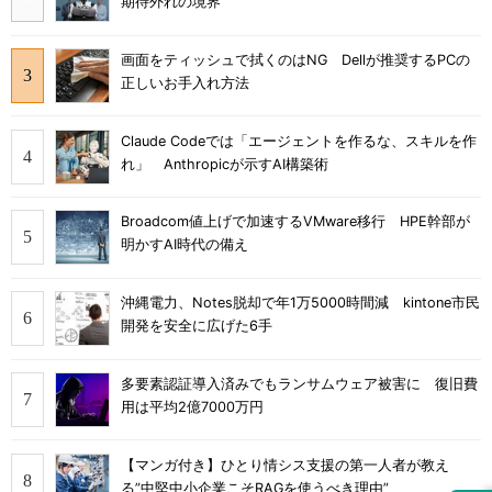
期待外れの境界
画面をティッシュで拭くのはNG Dellが推奨するPCの
正しいお手入れ方法
Claude Codeでは「エージェントを作るな、スキルを作
れ」 Anthropicが示すAI構築術
Broadcom値上げで加速するVMware移行 HPE幹部が
明かすAI時代の備え
沖縄電力、Notes脱却で年1万5000時間減 kintone市民
開発を安全に広げた6手
多要素認証導入済みでもランサムウェア被害に 復旧費
用は平均2億7000万円
【マンガ付き】ひとり情シス支援の第一人者が教え
る”中堅中小企業こそRAGを使うべき理由”