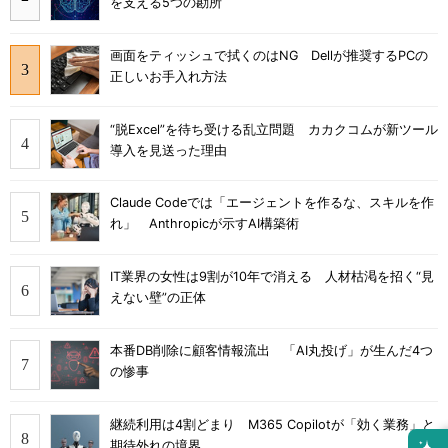
を支える5つの勘所
画面をティッシュで拭くのはNG Dellが推奨するPCの
正しいお手入れ方法
“脱Excel”を待ち受ける乱立問題 カカクコムが新ツール
導入を見送った理由
Claude Codeでは「エージェントを作るな、スキルを作
れ」 Anthropicが示すAI構築術
IT業界の女性は9割が10年で消える 人材枯渇を招く“見
えない壁”の正体
本番DB削除に顧客情報流出 「AI丸投げ」が生んだ4つ
の惨事
継続利用は4割どまり M365 Copilotが「効く業務」と
期待外れの境界