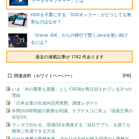
データキャプチャー」とは
HDDを不要にする「SSDオンリー」がどうしても無
茶なのはなぜ？
「Oracle JDK」からの移行で賢くJavaを使い続け
るには？
過去の連載記事が 1742 件あります
関連資料（ホワイトペーパー）
[PR]
いま「AIの重要な基盤」としてRDBが再注目されている3つの
理由
「日本企業の生成AI活用実態」調査レポート
年間200時間超の業務を削減、ナブテスコに学ぶ「現場主導の
全社DX」
マンガで分かる、現場DXを推進する「自社アプリ」を誰でも
簡単に作成できる方法
データ連携で業務改善、アナログ文化が残る現場でも業務ア