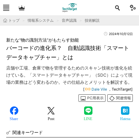
トップ
情報系システム
音声認識
技術解説
2024年10月12日
新たな“物の識別方法”がもたらす効能
バーコードの進化系？ 自動認識技術「スマート
データキャプチャー」とは
店舗や工場、倉庫で物を管理するためのスキャン技術が進化を続
けている。「スマートデータキャプチャー」（SDC）によって現
場の業務はどう変わるのか。その仕組みとメリットを解説する。
[
Dale Vile
，TechTarget]
PC用表示
関連情報
Share
Post
LINE
Hatena
関連キーワード