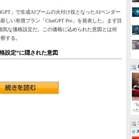
atGPT」で生成AIブームの火付け役となったAIベンダー
GPTの新しい有償プラン「ChatGPT Pro」を発表した。まず目
う強気な価格設定だ。この価格に込められた意図とは何
考察する。
の価格設定”に隠された意図
「T
っ
2