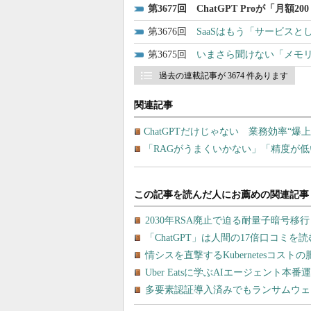
3677
ChatGPT Proが「月
3676
SaaSはもう「サービス
3675
いまさら聞けない「メモリ
過去の連載記事が 3674 件あります
関連記事
ChatGPTだけじゃない 業務効率“爆
「RAGがうまくいかない」「精度が低