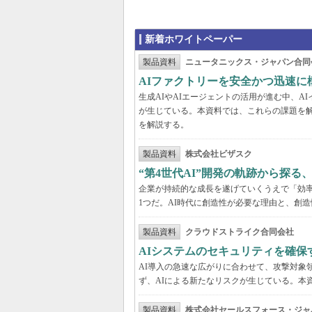
新着ホワイトペーパー
製品資料
ニュータニックス・ジャパン合同
AIファクトリーを安全かつ迅速に
生成AIやAIエージェントの活用が進む中、
が生じている。本資料では、これらの課題を解
を解説する。
製品資料
株式会社ビザスク
“第4世代AI”開発の軌跡から探る
企業が持続的な成長を遂げていくうえで「効
1つだ。AI時代に創造性が必要な理由と、創造
製品資料
クラウドストライク合同会社
AIシステムのセキュリティを確保
AI導入の急速な広がりに合わせて、攻撃対象
ず、AIによる新たなリスクが生じている。本
製品資料
株式会社セールスフォース・ジャ