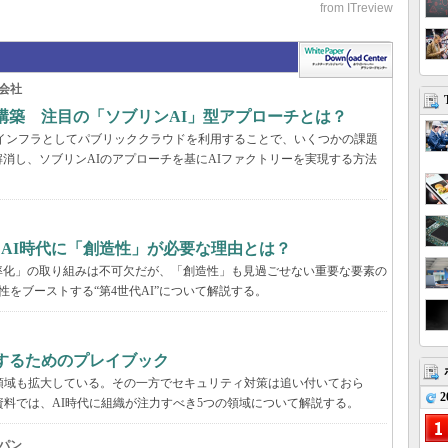
会社
構築 注目の「ソブリンAI」型アプローチとは？
AIインフラとしてパブリッククラウドを利用することで、いくつかの課題
消し、ソブリンAIのアプローチを基にAIファクトリーを実現する方法
、AI時代に「創造性」が必要な理由とは？
率化」の取り組みは不可欠だが、「創造性」も見過ごせない重要な要素の
性をブーストする“第4世代AI”について解説する。
するためのプレイブック
領域も拡大している。その一方でセキュリティ対策は追い付いておら
2
資料では、AI時代に組織が注力すべき5つの領域について解説する。
パン