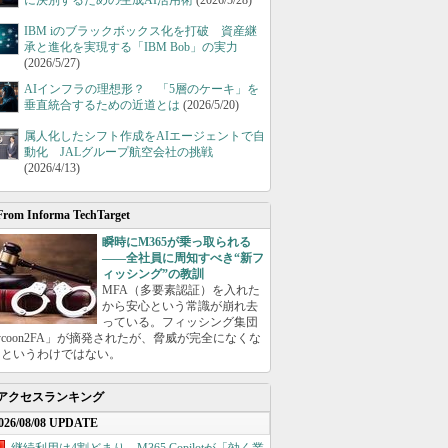
に決別するための生成AI活用術
(2026/5/28)
IBM iのブラックボックス化を打破 資産継
承と進化を実現する「IBM Bob」の実力
(2026/5/27)
AIインフラの理想形？ 「5層のケーキ」を
垂直統合するための近道とは
(2026/5/20)
属人化したシフト作成をAIエージェントで自
動化 JALグループ航空会社の挑戦
(2026/4/13)
From Informa TechTarget
瞬時にM365が乗っ取られる
――全社員に周知すべき“新フ
ィッシング”の教訓
MFA（多要素認証）を入れた
から安心という常識が崩れ去
っている。フィッシング集団
ycoon2FA」が摘発されたが、脅威が完全になくな
たというわけではない。
アクセスランキング
026/08/08 UPDATE