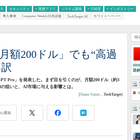
フラ
セキュリティ
業務アプリ
システム開発
IT経営
インダストリー
導入事例
Computer Weekly日本語版
ホワイトペーパー
TechTarget.AI
AI
経営とIT
医療IT
中堅・中小企業とIT
教育IT
oが「月額200ドル」でも“高過
い訳
80
題
atGPT Pro」を発表した。まず目を引くのが、月額200ドル（約3
Iの狙いと、AI市場に与える影響とは。
[
Shaun Sutner
，
TechTarget
]
ル通知