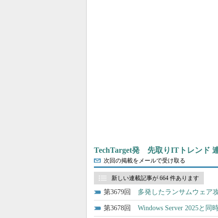
TechTarget発 先取りITトレンド
次回の掲載をメールで受け取る
新しい連載記事が 664 件あります
3679
多発したランサムウェア攻
3678
Windows Server 2025