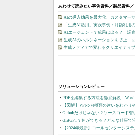
あわせて読みたい事例資料／製品資料／
AIの導入効果を最大化、カスタマー
「生成AI活用」実践事例：月額利用
AIエージェントで成果は出る？ 調
生成AIのハルシネーションを防止 
生成メディアで変わるクリエイティブの
PDFを編集する方法を徹底解説！Wor
【図解】VPNの4種類の違いをわか
Githubだけじゃない？ソースコード
chatGPTで何ができる？どんな仕事
【2024年最新】コールセンターシス