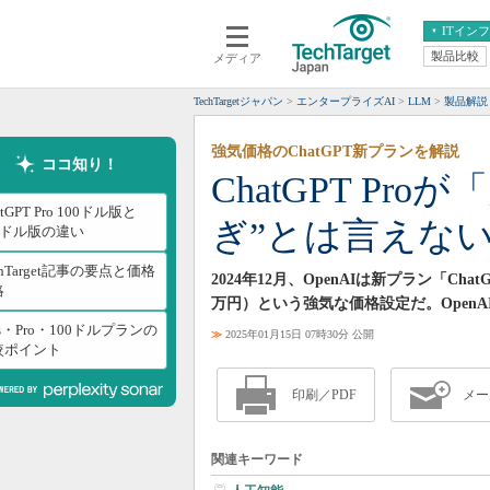
ITイン
製品比較
メディア
クラウド
エンタープライズ
ERP
仮想化
TechTargetジャパン
エンタープライズAI
LLM
製品解説
データ分析
サーバ＆ストレージ
強気価格のChatGPT新プランを解説
CX
スマートモバイル
ココ知り！
ChatGPT Pr
情報系システム
ネットワーク
atGPT Pro 100ドル版と
ぎ”とは言えな
システム運用管理
0ドル版の違い
chTarget記事の要点と価格
2024年12月、OpenAIは新プラン「Ch
略
万円）という強気な価格設定だ。OpenA
us・Pro・100ドルプランの
≫
2025年01月15日 07時30分 公開
較ポイント
印刷／PDF
メー
関連キーワード