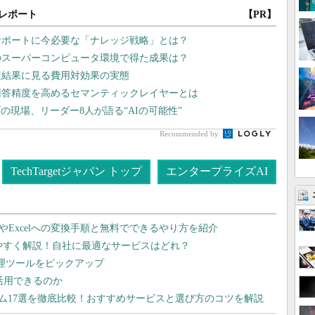
レポート
【PR】
サポートに今必要な「ナレッジ戦略」とは？
のスーパーコンピュータ環境で得た成果は？
査結果に見る費用対効果の実態
回答精度を高めるセマンティックレイヤーとは
現場、リーダー8人が語る“AIの可能性”
Recommended by
TechTargetジャパン トップ
エンタープライズAI
dやExcelへの変換手順と無料でできるやり方を紹介
りやすく解説！自社に最適なサービスはどれ？
管理ツールをピックアップ
で活用できるのか
テム17選を徹底比較！おすすめサービスと選び方のコツを解説