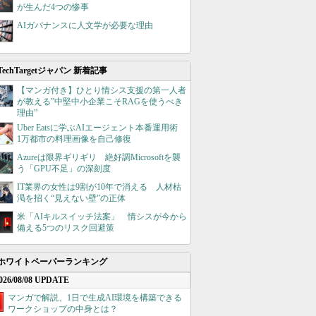
が生んだ4つの惨事
AIガバナンスに人文学が必要な理由
TechTargetジャパン 新着記事
【マンガ付き】ひとり情シス支援の第一人者
が教える”中堅中小企業こそRAGを使うべき
理由”
Uber Eatsに学ぶAIエージェント本番運用術
1万都市の料理画像を自己修復
Azureは限界ギリギリ 絶好調Microsoftを襲
う「GPU不足」の深刻度
IT業界の女性は9割が10年で消える 人材枯
渇を招く“見えない壁”の正体
米「AIキルスイッチ法案」 情シスが今から
備える5つのリスク回避策
ホワイトペーパーランキング
026/08/08 UPDATE
マンガで解説、1日で生成AI環境を構築できる
ワークショップの中身とは？