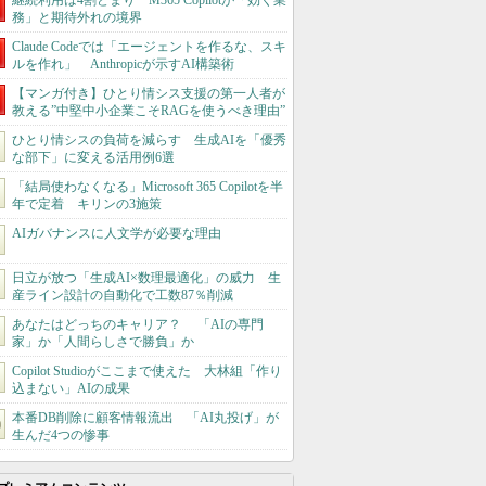
継続利用は4割どまり M365 Copilotが「効く業
務」と期待外れの境界
Claude Codeでは「エージェントを作るな、スキ
ルを作れ」 Anthropicが示すAI構築術
【マンガ付き】ひとり情シス支援の第一人者が
教える”中堅中小企業こそRAGを使うべき理由”
ひとり情シスの負荷を減らす 生成AIを「優秀
な部下」に変える活用例6選
「結局使わなくなる」Microsoft 365 Copilotを半
年で定着 キリンの3施策
AIガバナンスに人文学が必要な理由
日立が放つ「生成AI×数理最適化」の威力 生
産ライン設計の自動化で工数87％削減
あなたはどっちのキャリア？ 「AIの専門
家」か「人間らしさで勝負」か
Copilot Studioがここまで使えた 大林組「作り
込まない」AIの成果
本番DB削除に顧客情報流出 「AI丸投げ」が
生んだ4つの惨事