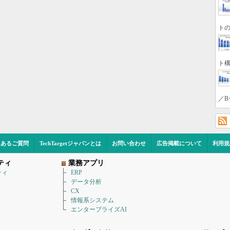
トの
ト構
／B
くあるご質問
TechTargetジャパンとは
お問い合わせ
広告掲載について
利用規
ティ
業務アプリ
ティ
ERP
データ分析
CX
情報系システム
エンタープライズAI