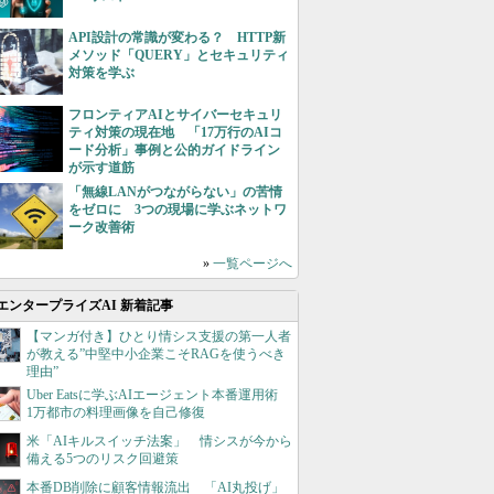
API設計の常識が変わる？ HTTP新
メソッド「QUERY」とセキュリティ
対策を学ぶ
フロンティアAIとサイバーセキュリ
ティ対策の現在地 「17万行のAIコ
ード分析」事例と公的ガイドライン
が示す道筋
「無線LANがつながらない」の苦情
をゼロに 3つの現場に学ぶネットワ
ーク改善術
»
一覧ページへ
エンタープライズAI 新着記事
【マンガ付き】ひとり情シス支援の第一人者
が教える”中堅中小企業こそRAGを使うべき
理由”
Uber Eatsに学ぶAIエージェント本番運用術
1万都市の料理画像を自己修復
米「AIキルスイッチ法案」 情シスが今から
備える5つのリスク回避策
本番DB削除に顧客情報流出 「AI丸投げ」