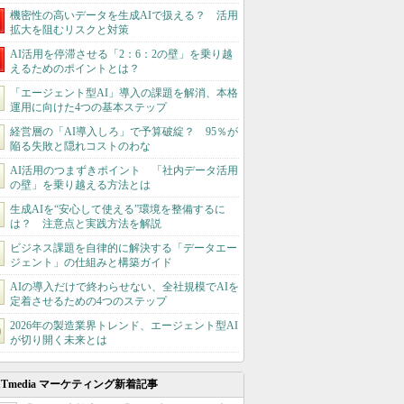
機密性の高いデータを生成AIで扱える？ 活用
拡大を阻むリスクと対策
AI活用を停滞させる「2：6：2の壁」を乗り越
えるためのポイントとは？
「エージェント型AI」導入の課題を解消、本格
運用に向けた4つの基本ステップ
経営層の「AI導入しろ」で予算破綻？ 95％が
陥る失敗と隠れコストのわな
AI活用のつまずきポイント 「社内データ活用
の壁」を乗り越える方法とは
生成AIを“安心して使える”環境を整備するに
は？ 注意点と実践方法を解説
ビジネス課題を自律的に解決する「データエー
ジェント」の仕組みと構築ガイド
AIの導入だけで終わらせない、全社規模でAIを
定着させるための4つのステップ
2026年の製造業界トレンド、エージェント型AI
が切り開く未来とは
ITmedia マーケティング新着記事