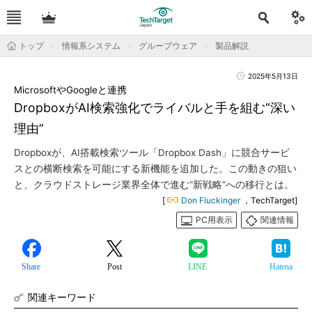
トップ
情報系システム
グループウェア
製品解説
2025年5月13日
MicrosoftやGoogleと連携
DropboxがAI検索強化でライバルと手を組む“深い
理由”
Dropboxが、AI搭載検索ツール「Dropbox Dash」に競合サービ
スとの横断検索を可能にする新機能を追加した。この動きの狙い
と、クラウドストレージ業界全体で進む“新戦略”への移行とは。
[
Don Fluckinger
，TechTarget]
PC用表示
関連情報
Share
Post
LINE
Hatena
関連キーワード