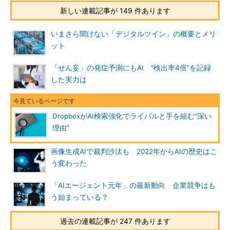
新しい連載記事が 149 件あります
いまさら聞けない「デジタルツイン」の概要とメリ
ット
「せん妄」の発症予測にもAI “検出率4倍”を記録
した実力は
DropboxがAI検索強化でライバルと手を組む“深い
理由”
画像生成AIで裁判沙汰も 2022年からAIの歴史はこ
う変わった
「AIエージェント元年」の最新動向 企業競争はも
う始まっている？
過去の連載記事が 247 件あります