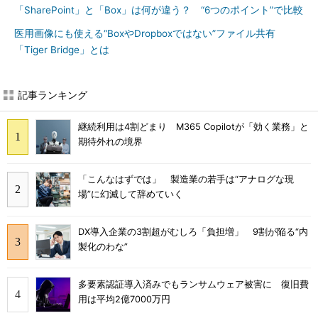
「SharePoint」と「Box」は何が違う？ “6つのポイント”で比較
医用画像にも使える“BoxやDropboxではない”ファイル共有
「Tiger Bridge」とは
記事ランキング
継続利用は4割どまり M365 Copilotが「効く業務」と
期待外れの境界
「こんなはずでは」 製造業の若手は“アナログな現
場”に幻滅して辞めていく
DX導入企業の3割超がむしろ「負担増」 9割が陥る“内
製化のわな”
多要素認証導入済みでもランサムウェア被害に 復旧費
用は平均2億7000万円