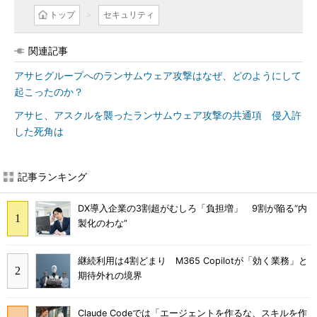
トップ
セキュリティ
関連記事
アサヒグループへのランサムウェア攻撃はなぜ、どのようにして
起こったのか？
アサヒ、アスクルを襲ったランサムウェア攻撃の共通項 侵入許
した死角は
記事ランキング
DX導入企業の3割超がむしろ「負担増」 9割が陥る“内
製化のわな”
継続利用は4割どまり M365 Copilotが「効く業務」と
期待外れの境界
Claude Codeでは「エージェントを作るな、スキルを作