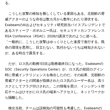
る。
こうした攻撃の検知を難しくしている要因もある。北朝鮮の脅
威アクターのような存在は数カ月から数年にわたり潜伏する。
ExabeamのAIおよびセキュリティ研究担当バイスプレジデントで
あるスティーブ・ポボルニー氏は、セキュリティカンファレンス
RSA Conference（RSAC）2026の講演で次のように述べる。
「一般的に、こうした攻撃はゆっくりとした速度で進行する。既
存の環境を悪用し、目立たない。気付かないうちは検知されない
が、ある時点で露見する」
だが、ロス氏の勤務1日目は勤務最終日になった。Exabeamの
SOC（Security Operations Center）が、ロス氏の初回ログイン
時に脅威インテリジェンスを検出したのだ。その結果、北朝鮮の
脅威アクターとの関連が指摘されたロス氏のユーザー名は、高リ
スクとしてフラグ付けされた。この情報を受け、インシデント対
応チームはひそかにロス氏の端末へアクセスし、ネットワークか
ら隔離した。
検出当初、チームは誤検知の可能性も考慮した。Exabeamの