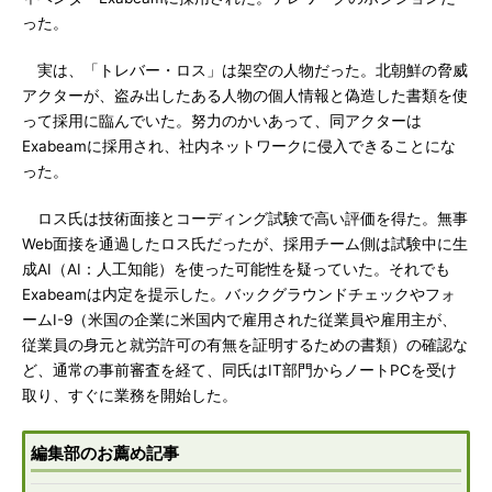
った。
実は、「トレバー・ロス」は架空の人物だった。北朝鮮の脅威
アクターが、盗み出したある人物の個人情報と偽造した書類を使
って採用に臨んでいた。努力のかいあって、同アクターは
Exabeamに採用され、社内ネットワークに侵入できることにな
った。
ロス氏は技術面接とコーディング試験で高い評価を得た。無事
Web面接を通過したロス氏だったが、採用チーム側は試験中に生
成AI（AI：人工知能）を使った可能性を疑っていた。それでも
Exabeamは内定を提示した。バックグラウンドチェックやフォ
ームI-9（米国の企業に米国内で雇用された従業員や雇用主が、
従業員の身元と就労許可の有無を証明するための書類）の確認な
ど、通常の事前審査を経て、同氏はIT部門からノートPCを受け
取り、すぐに業務を開始した。
編集部のお薦め記事