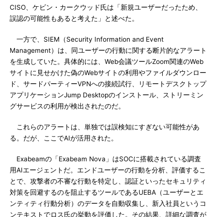
CISO、ケビン・カークウッド氏は「新規ユーザーだったため、
誤認の可能性もあると考えた」と述べた。
一方で、SIEM（Security Information and Event
Management）は、同ユーザーの行動に関する断片的なアラート
を生成していた。具体的には、Web会議ツールZoom関連のWeb
サイトに見せかけた偽のWebサイトの利用やファイルダウンロー
ド、サードパーティーVPNへの接続試行、リモートデスクトップ
アプリケーションJump Desktopのインストール、ストリーミン
グサービスの利用が検出されたのだ。
これらのアラートは、単独では誤検知にすぎない可能性があ
る。だが、ここでAIが活用された。
Exabeamの「Exabeam Nova」はSOCに搭載されている調査
用AIエージェントだ。エンドユーザーの行動を分析、評価するこ
とで、攻撃者の不審な行動を特定し、認証といったセキュリティ
対策を回避するのを阻止するツールであるUEBA（ユーザーとエ
ンティティ行動分析）のデータを自動収集し、新入社員というコ
ンテキストでロス氏の挙動を評価した。その結果、詳細な調査が