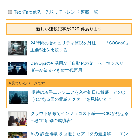
TechTarget発 先取りITトレンド 連載一覧
新しい連載記事が 229 件あります
24時間のセキュリティ監視を外注――「SOCaaS」
主要5社を比較する
DevOpsのAI活用が「自動化の先」へ 情シスリー
ダーが知るべき次世代運用
期待の若手エンジニアを入社初日に解雇 どのよ
うに”ある国の脅威アクター”を見抜いた？
クラウド研修でインフラコスト減――CIOが見せる
べき“IT研修の成績表”
AIの”課金地獄”を回避したアゴダの最適解 「エン