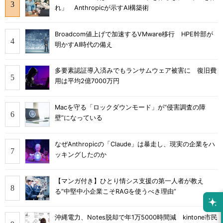
れ」 Anthropicが示すAI構築術
Broadcom値上げで加速するVMware移行 HPE幹部が
明かすAI時代の備え
多要素認証導入済みでもランサムウェア被害に 復旧費
用は平均2億7000万円
Macを守る「ロックダウンモード」が“侵害調査の障
壁”になっている
なぜAnthropicの「Claude」は暴走し、現実の企業をハ
ッキングしたのか
【マンガ付き】ひとり情シス支援の第一人者が教え
る”中堅中小企業こそRAGを使うべき理由”
沖縄電力、Notes脱却で年1万5000時間減 kintone市民