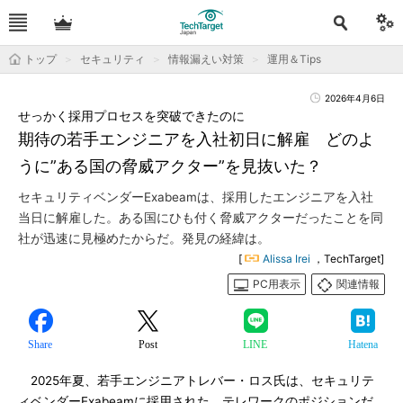
トップ
セキュリティ
情報漏えい対策
運用＆Tips
2026年4月6日
せっかく採用プロセスを突破できたのに
期待の若手エンジニアを入社初日に解雇 どのよ
うに”ある国の脅威アクター”を見抜いた？
セキュリティベンダーExabeamは、採用したエンジニアを入社
当日に解雇した。ある国にひも付く脅威アクターだったことを同
社が迅速に見極めたからだ。発見の経緯は。
[
Alissa Irei
，TechTarget]
PC用表示
関連情報
Share
Post
LINE
Hatena
2025年夏、若手エンジニアトレバー・ロス氏は、セキュリテ
ィベンダーExabeamに採用された。テレワークのポジションだ