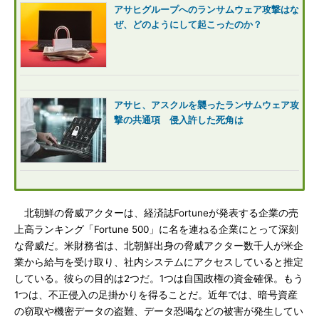
アサヒグループへのランサムウェア攻撃はな
ぜ、どのようにして起こったのか？
アサヒ、アスクルを襲ったランサムウェア攻
撃の共通項 侵入許した死角は
北朝鮮の脅威アクターは、経済誌Fortuneが発表する企業の売
上高ランキング「Fortune 500」に名を連ねる企業にとって深刻
な脅威だ。米財務省は、北朝鮮出身の脅威アクター数千人が米企
業から給与を受け取り、社内システムにアクセスしていると推定
している。彼らの目的は2つだ。1つは自国政権の資金確保。もう
1つは、不正侵入の足掛かりを得ることだ。近年では、暗号資産
の窃取や機密データの盗難、データ恐喝などの被害が発生してい