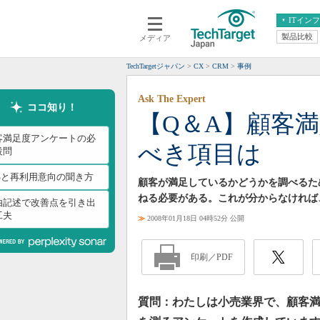
ITイン
製品比較
メディア
クラウド
エンタープライズ
ERP
仮想化
TechTargetジャパン
CX
CRM
事例
データ分析
サーバ＆ストレージ
Ask The Expert
CX
スマートモバイル
ココ知り！
【Q＆A】顧客
情報系システム
ネットワーク
客満足度アンケートの必
べき項目は
システム運用管理
設問
PSと再利用意向の聞き方
顧客が満足しているかどうかを調べるた
ねる必要がある。これが分からなければ
由記述で改善点を引き出
工夫
≫
2008年01月18日 04時52分 公開
印刷／PDF
質問：わたしは小売業界で、顧客