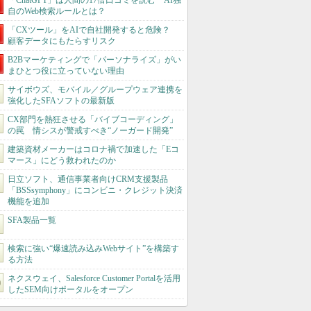
「ChatGPT」は人間の17倍口コミを読む AI独
自のWeb検索ルールとは？
「CXツール」をAIで自社開発すると危険？
顧客データにもたらすリスク
B2Bマーケティングで「パーソナライズ」がい
まひとつ役に立っていない理由
サイボウズ、モバイル／グループウェア連携を
強化したSFAソフトの最新版
CX部門を熱狂させる「バイブコーディング」
の罠 情シスが警戒すべき“ノーガード開発”
建築資材メーカーはコロナ禍で加速した「Eコ
マース」にどう救われたのか
日立ソフト、通信事業者向けCRM支援製品
「BSSsymphony」にコンビニ・クレジット決済
機能を追加
SFA製品一覧
検索に強い“爆速読み込みWebサイト”を構築す
る方法
ネクスウェイ、Salesforce Customer Portalを活用
したSEM向けポータルをオープン