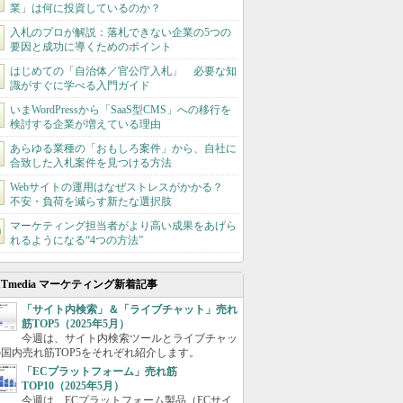
業」は何に投資しているのか？
入札のプロが解説：落札できない企業の5つの
要因と成功に導くためのポイント
はじめての「自治体／官公庁入札」 必要な知
識がすぐに学べる入門ガイド
いまWordPressから「SaaS型CMS」への移行を
検討する企業が増えている理由
あらゆる業種の「おもしろ案件」から、自社に
合致した入札案件を見つける方法
Webサイトの運用はなぜストレスがかかる？
不安・負荷を減らす新たな選択肢
マーケティング担当者がより高い成果をあげら
れるようになる“4つの方法”
ITmedia マーケティング新着記事
「サイト内検索」＆「ライブチャット」売れ
筋TOP5（2025年5月）
今週は、サイト内検索ツールとライブチャッ
国内売れ筋TOP5をそれぞれ紹介します。
「ECプラットフォーム」売れ筋
TOP10（2025年5月）
今週は、ECプラットフォーム製品（ECサイ