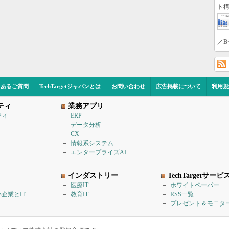
ト構
／B
くあるご質問
TechTargetジャパンとは
お問い合わせ
広告掲載について
利用規
ティ
業務アプリ
ティ
ERP
データ分析
CX
情報系システム
エンタープライズAI
インダストリー
TechTargetサービ
医療IT
ホワイトペーパー
企業とIT
教育IT
RSS一覧
プレゼント＆モニタ