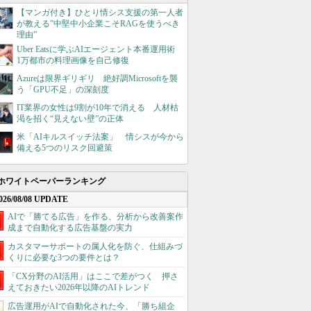
【マンガ付き】ひとり情シス支援の第一人者
が教える”中堅中小企業こそRAGを使うべき
理由”
Uber Eatsに学ぶAIエージェント本番運用術
1万都市の料理画像を自己修復
Azureは限界ギリギリ 絶好調Microsoftを襲
う「GPU不足」の深刻度
IT業界の女性は9割が10年で消える 人材枯
渇を招く“見えない壁”の正体
米「AIキルスイッチ法案」 情シスが今から
備える5つのリスク回避策
ホワイトペーパーランキング
026/08/08 UPDATE
AIで「勝てる広告」を作る、分析から改善案作
成まで自動化する広告基盤の実力
カスタマーサポートの属人化を防ぐ、仕組みづ
くりに必要な3つの要件とは？
「CX分野のAI活用」はここで差がつく 押さ
えておきたい2026年以降のAIトレンド
広告運用がAIで自動化された今、「勝ち組企