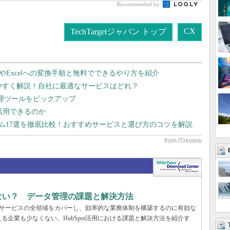
Recommended by
CX
TechTargetジャパン トップ
dやExcelへの変換手順と無料でできるやり方を紹介
りやすく解説！自社に最適なサービスはどれ？
管理ツールをピックアップ
で活用できるのか
テム17選を徹底比較！おすすめサービスと選び方のコツを解説
まない？ データ管理の課題と解決方法
マーサービスの全領域をカバーし、効率的な業務体制を構築するのに有効な
企業も少なくない。HubSpot活用における課題と解決方法を紹介す