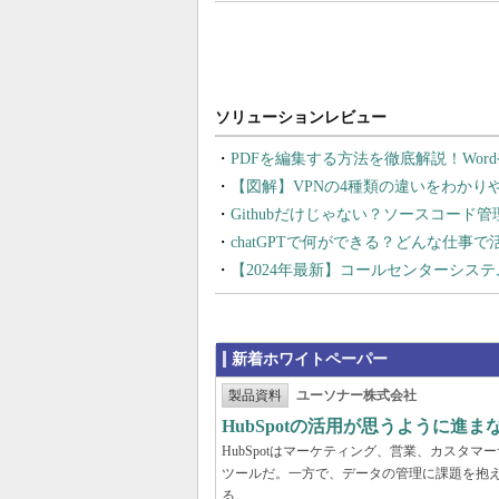
PDFを編集する方法を徹底解説！Wor
【図解】VPNの4種類の違いをわか
Githubだけじゃない？ソースコード
chatGPTで何ができる？どんな仕事
【2024年最新】コールセンターシス
新着ホワイトペーパー
製品資料
ユーソナー株式会社
HubSpotの活用が思うように進
HubSpotはマーケティング、営業、カスタ
ツールだ。一方で、データの管理に課題を抱える
る。