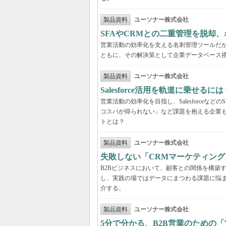
製品資料
ユーソナー株式会社
SFAやCRMとの二重管理を脱却
営業活動の効率化を支える名刺管理ツールだ
ともに、その解決策として企業データベース
製品資料
ユーソナー株式会社
Salesforce活用を軌道に乗せ
営業活動の効率化を目指し、Salesforce
コスパが得られない」など課題を抱える企業
トとは？
製品資料
ユーソナー株式会社
失敗しない「CRMマーケティン
B2Bビジネスにおいて、顧客との関係を構築
し、実践の場ではデータにまつわる課題に悩
介する。
製品資料
ユーソナー株式会社
5分で分かる、B2B営業のための「