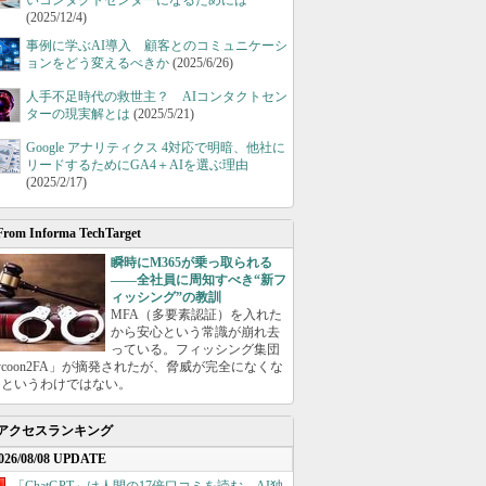
いコンタクトセンターになるためには
(2025/12/4)
事例に学ぶAI導入 顧客とのコミュニケーシ
ョンをどう変えるべきか
(2025/6/26)
人手不足時代の救世主？ AIコンタクトセン
ターの現実解とは
(2025/5/21)
Google アナリティクス 4対応で明暗、他社に
リードするためにGA4＋AIを選ぶ理由
(2025/2/17)
From Informa TechTarget
瞬時にM365が乗っ取られる
――全社員に周知すべき“新フ
ィッシング”の教訓
MFA（多要素認証）を入れた
から安心という常識が崩れ去
っている。フィッシング集団
ycoon2FA」が摘発されたが、脅威が完全になくな
たというわけではない。
アクセスランキング
026/08/08 UPDATE