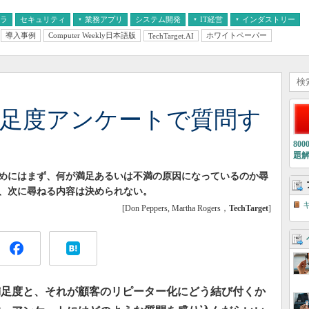
フラ
セキュリティ
業務アプリ
システム開発
IT経営
インダストリー
導入事例
Computer Weekly日本語版
ホワイトペーパー
TechTarget.AI
AI
経営とIT
医療IT
中堅・中小企業とIT
教育IT
満足度アンケートで質問す
80
題
めにはまず、何が満足あるいは不満の原因になっているのか尋
、次に尋ねる内容は決められない。
[Don Peppers, Martha Rogers，
TechTarget
]
満足度と、それが顧客のリピーター化にどう結び付くか