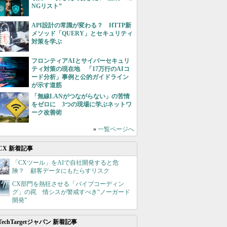
NGリスト”
API設計の常識が変わる？ HTTP新
メソッド「QUERY」とセキュリティ
対策を学ぶ
フロンティアAIとサイバーセキュリ
ティ対策の現在地 「17万行のAIコ
ード分析」事例と公的ガイドライン
が示す道筋
「無線LANがつながらない」の苦情
をゼロに 3つの現場に学ぶネットワ
ーク改善術
»
一覧ページへ
CX 新着記事
「CXツール」をAIで自社開発すると危
険？ 顧客データにもたらすリスク
CX部門を熱狂させる「バイブコーディン
グ」の罠 情シスが警戒すべき“ノーガード
開発”
TechTargetジャパン 新着記事