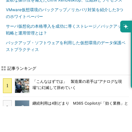
柔軟な操作性を備えたCitrix XenDesktop、仕組みとライセンス
VMware仮想環境のバックアップ／リカバリ対策を紹介した3つ
のホワイトペーパー
サーバ仮想化の本格導入を成功に導くストレージ／バックアップ
戦略と運用管理とは？
バックアップ・ソフトウェアを利用した仮想環境のデータ保護ベ
ストプラクティス
記事ランキング
「こんなはずでは」 製造業の若手は“アナログな現
場”に幻滅して辞めていく
継続利用は4割どまり M365 Copilotが「効く業務」と
期待外れの境界
「COBOL」「JCL」計7000本のAWS移行 2000社を支
える給与サービスを襲った危機