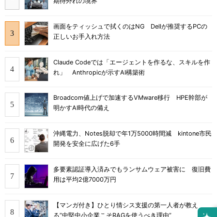
期待外れの境界
画面をティッシュで拭くのはNG Dellが推奨するPCの
正しいお手入れ方法
Claude Codeでは「エージェントを作るな、スキルを作
れ」 Anthropicが示すAI構築術
Broadcom値上げで加速するVMware移行 HPE幹部が
明かすAI時代の備え
沖縄電力、Notes脱却で年1万5000時間減 kintone市民
開発を安全に広げた6手
多要素認証導入済みでもランサムウェア被害に 復旧費
用は平均2億7000万円
【マンガ付き】ひとり情シス支援の第一人者が教え
る”中堅中小企業こそRAGを使うべき理由”