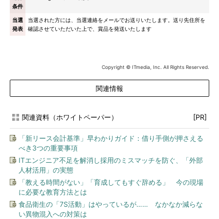
条件
当選
当選された方には、当選連絡をメールでお送りいたします。送り先住所を
発表
確認させていただいた上で、賞品を発送いたします
Copyright © ITmedia, Inc. All Rights Reserved.
関連情報
関連資料（ホワイトペーパー）
[PR]
「新リース会計基準」早わかりガイド：借り手側が押さえる
べき3つの重要事項
ITエンジニア不足を解消し採用のミスマッチを防ぐ、「外部
人材活用」の実態
「教える時間がない」「育成してもすぐ辞める」 今の現場
に必要な教育方法とは
食品衛生の「7S活動」はやっているが…… なかなか減らな
い異物混入への対策は