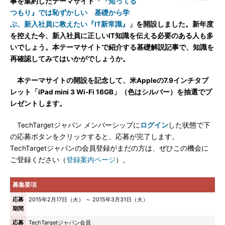
事を集約したテーマサイト「
『知ってる
つもり』では恥ずかしい 基礎から学
ぶ、新入社員に教えたい『IT新常識』
」を開設しました。新年度
を控えた今、新入社員に正しいIT知識を伝える必要のある人も多
いでしょう。本テーマサイトで紹介する基礎解説記事で、知識を
再確認してみてはいかがでしょうか。
本テーマサイトの開設を記念して、米Appleの7.9インチタブ
レット「iPad mini 3 Wi-Fi 16GB」（色はシルバー）を抽選でプ
レゼントします。
TechTargetジャパン メンバーシップに
ログイン
した状態で下
の応募ボタンをクリックすると、応募が完了します。
TechTargetジャパンの会員登録がまだの方は、ぜひこの機会に
ご登録ください（
登録案内ページ
）。
募集要項
応募
2015年2月17日（火） ～ 2015年3月31日（火）
期間
応募
TechTargetジャパン会員