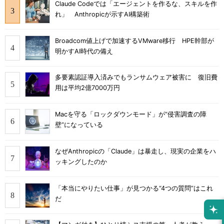
Claude Codeでは「エージェントを作るな、スキルを作
れ」 Anthropicが示すAI構築術
Broadcom値上げで加速するVMware移行 HPE幹部が
明かすAI時代の備え
多要素認証導入済みでもランサムウェア被害に 復旧費
用は平均2億7000万円
Macを守る「ロックダウンモード」が“侵害調査の障
壁”になっている
なぜAnthropicの「Claude」は暴走し、現実の企業をハ
ッキングしたのか
「本当にやりたい仕事」が見つかる“4つの質問”はこれ
だ