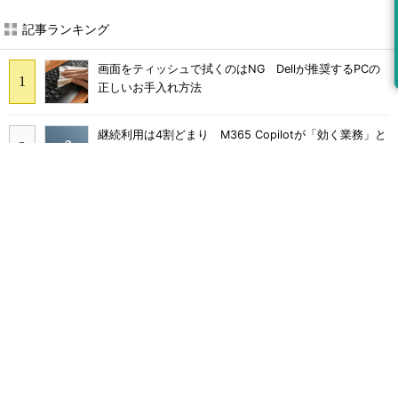
記事ランキング
画面をティッシュで拭くのはNG Dellが推奨するPCの
正しいお手入れ方法
継続利用は4割どまり M365 Copilotが「効く業務」と
期待外れの境界
Claude Codeでは「エージェントを作るな、スキルを作
れ」 Anthropicが示すAI構築術
“脱Excel”を待ち受ける乱立問題 カカクコムが新ツール
導入を見送った理由
【マンガ付き】ひとり情シス支援の第一人者が教え
る”中堅中小企業こそRAGを使うべき理由”
「身代金を支払う」以外のランサムウェア対策は本当に