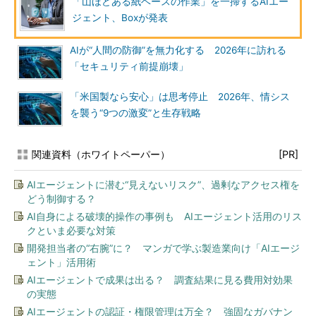
「山ほどある紙ベースの作業」を一掃するAIエー
ジェント、Boxが発表
AIが“人間の防御”を無力化する 2026年に訪れる
「セキュリティ前提崩壊」
「米国製なら安心」は思考停止 2026年、情シス
を襲う“9つの激変”と生存戦略
関連資料（ホワイトペーパー）
[PR]
AIエージェントに潜む“見えないリスク”、過剰なアクセス権を
どう制御する？
AI自身による破壊的操作の事例も AIエージェント活用のリス
クといま必要な対策
開発担当者の“右腕”に？ マンガで学ぶ製造業向け「AIエージ
ェント」活用術
AIエージェントで成果は出る？ 調査結果に見る費用対効果
の実態
AIエージェントの認証・権限管理は万全？ 強固なガバナン