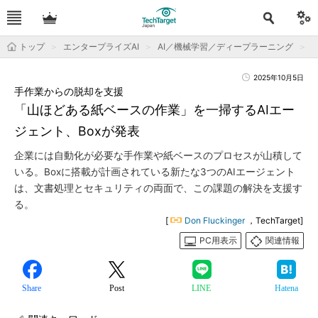
トップ
エンタープライズAI
AI／機械学習／ディープラーニング
2025年10月5日
手作業からの脱却を支援
「山ほどある紙ベースの作業」を一掃するAIエー
ジェント、Boxが発表
企業には自動化が必要な手作業や紙ベースのプロセスが山積して
いる。Boxに搭載が計画されている新たな3つのAIエージェント
は、文書処理とセキュリティの両面で、この課題の解決を支援す
る。
[
Don Fluckinger
，TechTarget]
PC用表示
関連情報
Share
Post
LINE
Hatena