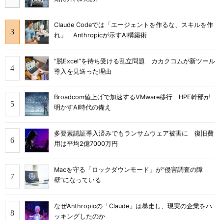
Claude Codeでは「エージェントを作るな、スキルを作
れ」 Anthropicが示すAI構築術
“脱Excel”を待ち受ける乱立問題 カカクコムが新ツール
導入を見送った理由
Broadcom値上げで加速するVMware移行 HPE幹部が
明かすAI時代の備え
多要素認証導入済みでもランサムウェア被害に 復旧費
用は平均2億7000万円
Macを守る「ロックダウンモード」が“侵害調査の障
壁”になっている
なぜAnthropicの「Claude」は暴走し、現実の企業をハ
ッキングしたのか