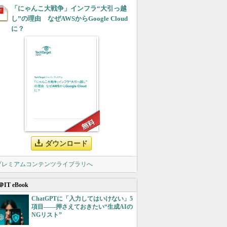
「にゃんこ大戦争」インフラ“大引っ越
し”の理由 なぜAWSからGoogle Cloud
に？
ダウンロード
 プレミアムコンテンツライブラリへ
＠IT eBook
ChatGPTに「入力してはいけない」5
項目――押さえておきたい“生成AIの
NGリスト”