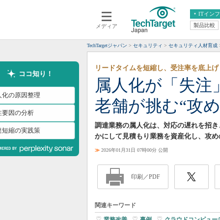
ITイン
製品比較
メディア
クラウド
エンタープライズ
ERP
仮想化
TechTargetジャパン
セキュリティ
セキュリティ人材育成
データ分析
サーバ＆ストレージ
リードタイムを短縮し、受注率を底上げ
CX
スマートモバイル
ココ知り！
属人化が「失注
情報系システム
ネットワーク
人化の原因整理
老舗が挑む“攻め
システム運用管理
注要因の分析
調達業務の属人化は、対応の遅れを招き、
達短縮の実践策
かにして見積もり業務を資産化し、攻め
≫
2026年01月31日 07時00分 公開
印刷／PDF
関連キーワード
業務改善
|
事例
|
クラウドコンピュー