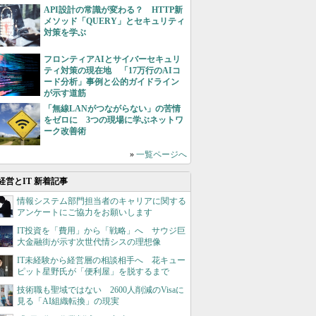
API設計の常識が変わる？ HTTP新
メソッド「QUERY」とセキュリティ
対策を学ぶ
フロンティアAIとサイバーセキュリ
ティ対策の現在地 「17万行のAIコ
ード分析」事例と公的ガイドライン
が示す道筋
「無線LANがつながらない」の苦情
をゼロに 3つの現場に学ぶネットワ
ーク改善術
»
一覧ページへ
経営とIT 新着記事
情報システム部門担当者のキャリアに関する
アンケートにご協力をお願いします
IT投資を「費用」から「戦略」へ サウジ巨
大金融街が示す次世代情シスの理想像
IT未経験から経営層の相談相手へ 花キュー
ピット星野氏が「便利屋」を脱するまで
技術職も聖域ではない 2600人削減のVisaに
見る「AI組織転換」の現実