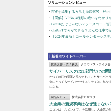
PDFを編集する方法を徹底解説！Wor
【図解】VPNの4種類の違いをわか
Githubだけじゃない？ソースコード
chatGPTで何ができる？どんな仕事
【2024年最新】コールセンターシス
新着ホワイトペーパー
技術文書・技術解説
クラウドストライク合
サイバーリスクはIT部門だけの
かつてはITの課題と見なされていたサイバー
会にとってもサイバーセキュリティは、単な
になる。
製品レビュー
株式会社ビザスク
大企業の新規事業はなぜ進まない
ニコンは「スピンオフ」を活用し、大企業の