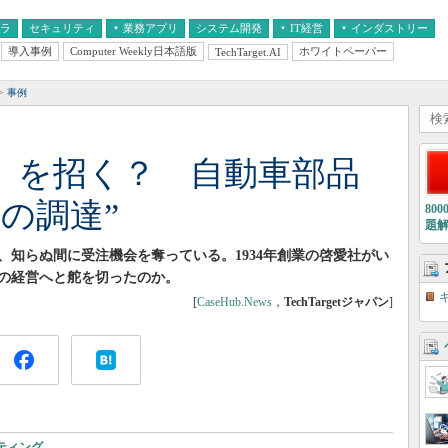
フラ
セキュリティ
業務アプリ
システム開発
IT経営
インダストリー
導入事例
Computer Weekly日本語版
ホワイトペーパー
TechTarget.AI
AI
経営とIT
医療IT
中堅・中小企業とIT
教育IT
事例
」を招く？ 自動車部品
の調達”
80
題
知らぬ間に受注機会を奪っている。1934年創業の啓愛社がい
の経営へと舵を切ったのか。
[
CaseHub.News
，
TechTargetジャパン
]
ティング