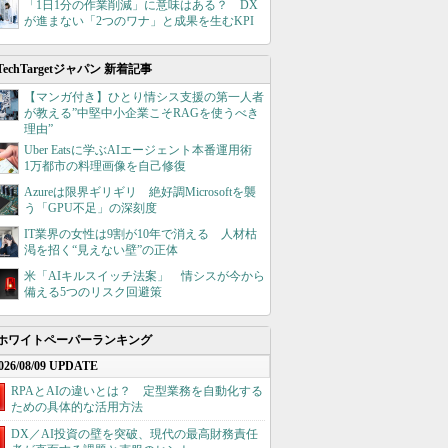
「1日1分の作業削減」に意味はある？ DX
が進まない「2つのワナ」と成果を生むKPI
TechTargetジャパン 新着記事
【マンガ付き】ひとり情シス支援の第一人者
が教える”中堅中小企業こそRAGを使うべき
理由”
Uber Eatsに学ぶAIエージェント本番運用術
1万都市の料理画像を自己修復
Azureは限界ギリギリ 絶好調Microsoftを襲
う「GPU不足」の深刻度
IT業界の女性は9割が10年で消える 人材枯
渇を招く“見えない壁”の正体
米「AIキルスイッチ法案」 情シスが今から
備える5つのリスク回避策
ホワイトペーパーランキング
026/08/09 UPDATE
RPAとAIの違いとは？ 定型業務を自動化する
ための具体的な活用方法
DX／AI投資の壁を突破、現代の最高財務責任