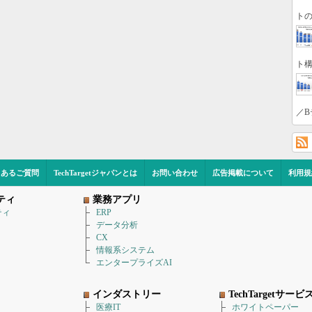
トの
ト構
／B
くあるご質問
TechTargetジャパンとは
お問い合わせ
広告掲載について
利用規
ティ
業務アプリ
ティ
ERP
データ分析
CX
情報系システム
エンタープライズAI
インダストリー
TechTargetサービ
医療IT
ホワイトペーパー