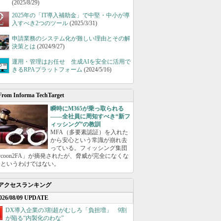
(2025/8/29)
2025年の「IT導入補助金」で中堅・中小が導
入すべき2つのツール
(2025/3/31)
申請業務のシステム化が難しい理由とその解
決策とは
(2024/9/27)
運用・管理はお任せ 生成AIを安全に活用で
きるRPAプラットフォーム
(2024/5/16)
From Informa TechTarget
瞬時にM365が乗っ取られる
――全社員に周知すべき“新フ
ィッシング”の教訓
MFA（多要素認証）を入れた
から安心という常識が崩れ去
っている。フィッシング集団
ycoon2FA」が摘発されたが、脅威が完全になくな
たというわけではない。
アクセスランキング
026/08/09 UPDATE
DX導入企業の3割超がむしろ「負担増」 9割
が陥る“内製化のわな”