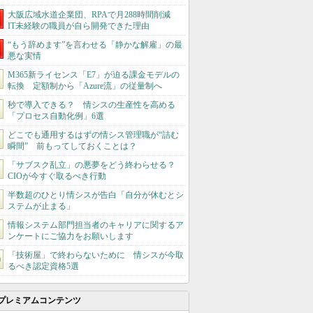
大阪広域水道企業団、RPAで月288時間削減
IT未経験の職員が自ら開発できた理由
“もう辞めます”を言わせる「静かな解雇」の最
悪な実情
M365新ライセンス「E7」が迫る課金モデルの
転換 定額制から「Azure流」の従量制へ
秒で導入できる？ 情シスの生産性を高める
「プロセス自動化例」6選
どこでも通用するはずの情シス管理職が“詰む
瞬間” 前もってしておくことは？
「サブスク乱立」の悪夢をどう終わらせる？
CIOが今すぐ取るべき行動
半数超のひとり情シスが告白「自分が休むとシ
ステムが止まる」
情報システム部門担当者のキャリアに関するア
ンケートにご協力をお願いします
「技術屋」で終わらないために 情シスが今取
るべき認定資格5選
プレミアムコンテンツ