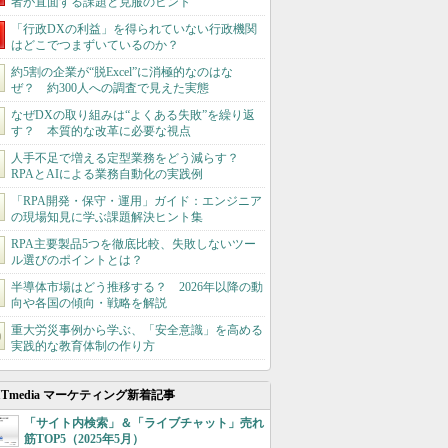
者が直面する課題と克服のヒント
「行政DXの利益」を得られていない行政機関
はどこでつまずいているのか？
約5割の企業が“脱Excel”に消極的なのはな
ぜ？ 約300人への調査で見えた実態
なぜDXの取り組みは“よくある失敗”を繰り返
す？ 本質的な改革に必要な視点
人手不足で増える定型業務をどう減らす？
RPAとAIによる業務自動化の実践例
「RPA開発・保守・運用」ガイド：エンジニア
の現場知見に学ぶ課題解決ヒント集
RPA主要製品5つを徹底比較、失敗しないツー
ル選びのポイントとは？
半導体市場はどう推移する？ 2026年以降の動
向や各国の傾向・戦略を解説
重大労災事例から学ぶ、「安全意識」を高める
実践的な教育体制の作り方
ITmedia マーケティング新着記事
「サイト内検索」＆「ライブチャット」売れ
筋TOP5（2025年5月）