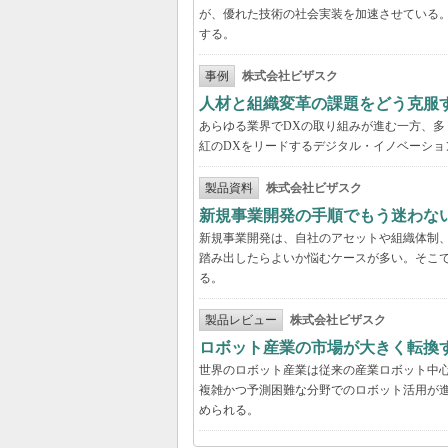
が、優れた技術の社会実装を加速させている
する。
事例
株式会社ビザスク
人材と組織変革の課題をどう克服
あらゆる業界でDXの取り組みが進む一方、
紅のDXをリードするデジタル・イノベーショ
製品資料
株式会社ビザスク
新規事業開発の手順でもう迷わな
新規事業開発は、自社のアセットや組織体制
踏み出したらよいか悩むケースが多い。そこで
る。
製品レビュー
株式会社ビザスク
ロボット産業の市場が大きく転換
世界のロボット産業は従来の産業ロボット中
複雑かつ予測困難な分野でのロボット活用が進
められる。